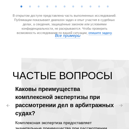
В открытом доступе представлена часть выполненных исследований.
Публикации показывают диапазон задач и опыт участия в судебных
делах, а сведения, защищённые законом или условиями
конфиденциальности, не раскрываются. Чтобы проверить
возможность исследования по вашей ситуации,
опишите задачу
.
Все примеры
ЧАCТЫЕ ВОПРОСЫ
Каковы преимущества
Може
комплексной экспертизы при
эксп
рассмотрении дел в арбитражных
прив
судах?
эксп
Комплексная экспертиза предоставляет
Да, ком
 сроки
значительные преимущества при рассмотрении
привлеч