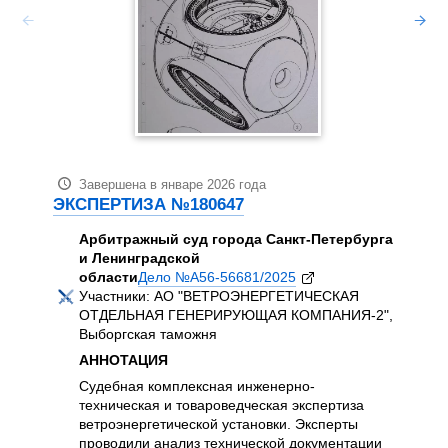
Зав
ЭКСП
Окт
Орс
Уча
Н.И
АН
Завершена в январе 2026 года
ЭКСПЕРТИЗА №180647
Суд
экс
Арбитражный суд города Санкт-Петербурга
выс
и Ленинградской
обл
области
Дело №А56-56681/2025
сто
Участники:
АО "ВЕТРОЭНЕРГЕТИЧЕСКАЯ
про
ОТДЕЛЬНАЯ ГЕНЕРИРУЮЩАЯ КОМПАНИЯ-2",
мед
Выборгская таможня
выя
оча
АННОТАЦИЯ
энд
Судебная комплексная инженерно-
Экс
техническая и товароведческая экспертиза
рет
ветроэнергетической установки. Эксперты
соп
проводили анализ технической документации