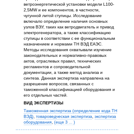
дан
ветроэнергетической установки модели L100-
раз
2,5MW и ее компонентов, в частности,
хир
чугунной литой ступицы. Исследование
пат
включало определение наличия основных
зад
узлов ВЭУ, таких как ветродвигатель и привод
баз
электрогенератора, а также классификацию
рек
ступицы в соответствии с ее функциональным
так
назначением и нормами ТН ВЭД ЕАЭС.
Экс
Методы исследования охватывали изучение
нал
законодательных и нормативно-правовых
мед
актов, отраслевых правил, технических
обо
регламентов и сопроводительной
гос
документации, а также метод анализа и
ВИ
синтеза. Данная экспертиза направлена на
разрешение вопросов, связанных с
Мед
таможенной классификацией оборудования и
экс
его отдельных частей.
экс
обв
ВИД ЭКСПЕРТИЗЫ
Таможенная экспертиза (определение кода ТН
ВЭД)
,
товароведческая экспертиза
,
экспертиза
оборудования
,
(еще 3 ... )