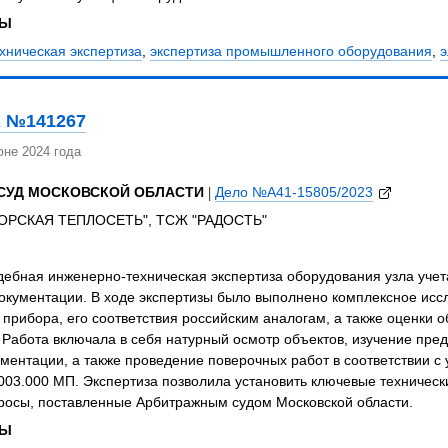
ЗЫ
хническая экспертиза
,
экспертиза промышленного оборудования
,
э
 №141267
не 2024 года
СУД МОСКОВСКОЙ ОБЛАСТИ
|
Дело №А41-15805/2023
ОРСКАЯ ТЕПЛОСЕТЬ", ТСЖ "РАДОСТЬ"
дебная инженерно-техническая экспертиза оборудования узла уче
документации. В ходе экспертизы было выполнено комплексное исс
 прибора, его соответствия российским аналогам, а также оценки о
 Работа включала в себя натурный осмотр объектов, изучение пре
ментации, а также проведение поверочных работ в соответствии 
003.000 МП. Экспертиза позволила установить ключевые техничес
просы, поставленные Арбитражным судом Московской области.
ЗЫ