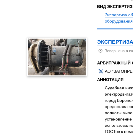
ВИД ЭКСПЕРТИ
Экспертиза о
оборудования
ЭКСПЕРТИЗА
Завершена в ию
АРБИТРАЖНЫЙ 
АО "ВАГОНР
АННОТАЦИЯ
Судебная инж
электродвигат
город Воронеж
предоставлен
полноты выпо
установление
использовалис
ГОСТов к ремо