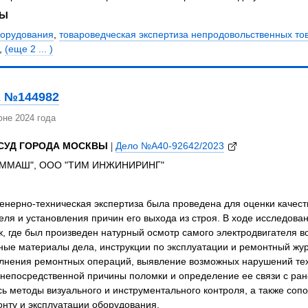
ЗЫ
борудования
,
товароведческая экспертиза непродовольственных то
,
(еще 2 ... )
 №144982
не 2024 года
СУД ГОРОДА МОСКВЫ
|
Дело №А40-92642/2023
ЕММАШ", ООО "ТИМ ИНЖИНИРИНГ"
енерно-техническая экспертиза была проведена для оценки качес
еля и установления причин его выхода из строя. В ходе исследова
, где был произведен натурный осмотр самого электродвигателя 
ные материалы дела, инструкции по эксплуатации и ремонтный жу
лнения ремонтных операций, выявление возможных нарушений тех
 непосредственной причины поломки и определение ее связи с ра
ь методы визуального и инструментального контроля, а также со
нту и эксплуатации оборудования.