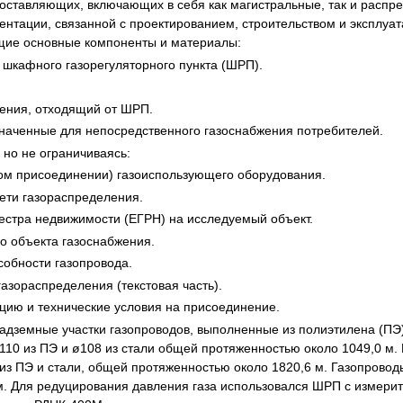
оставляющих, включающих в себя как магистральные, так и распр
я экспертиза
Психологическая экспертиза
нтации, связанной с проектированием, строительством и эксплуа
спертное заключение
Строительная экспертиза
щие основные компоненты и материалы:
я экспертиза
Химическая экспертиза
 шкафного газорегуляторного пункта (ШРП).
 экспертиза
Экспертиза давности создания докуме
ления, отходящий от ШРП.
наченные для непосредственного газоснабжения потребителей.
но не ограничиваясь:
ом присоединении) газоиспользующего оборудования.
сети газораспределения.
еестра недвижимости (ЕГРН) на исследуемый объект.
о объекта газоснабжения.
собности газопровода.
газораспределения (текстовая часть).
ацию и технические условия на присоединение.
дземные участки газопроводов, выполненные из полиэтилена (ПЭ) 
ø110 из ПЭ и ø108 из стали общей протяженностью около 1049,0 м.
 из ПЭ и стали, общей протяженностью около 1820,6 м. Газопрово
м. Для редуцирования давления газа использовался ШРП с измерит