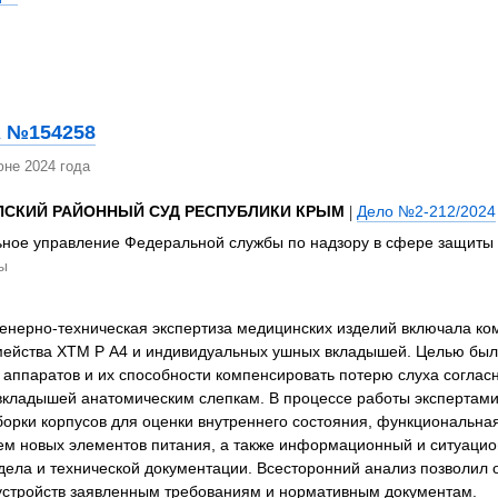
 №154258
не 2024 года
ПСКИЙ РАЙОННЫЙ СУД РЕСПУБЛИКИ КРЫМ
|
Дело №2-212/2024
ное управление Федеральной службы по надзору в сфере защиты п
ы
енерно-техническая экспертиза медицинских изделий включала ко
мейства ХТМ Р А4 и индивидуальных ушных вкладышей. Целью было
 аппаратов и их способности компенсировать потерю слуха соглас
 вкладышей анатомическим слепкам. В процессе работы экспертам
борки корпусов для оценки внутреннего состояния, функциональна
ем новых элементов питания, а также информационный и ситуаци
 дела и технической документации. Всесторонний анализ позволил
 устройств заявленным требованиям и нормативным документам.