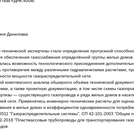
я газа РДНК-400М.
вня Даниловка
технической экспертизы стало определение пропускной способнос
я обеспечения газоснабжения определённой группы жилых домов. 
ивалась возможность технологического присоединения дополнител
ь противоречие между различными гидравлическими расчетами, пр
чности мощности газораспределительной сети.
чей комплексного анализа обширного объёма технической документ
емки, а также проектную документацию, в том числе схемы газопро
ртизы — существующего газопровода и ряда жилых домов в населе
ей сети. Применялись инженерно-технические расчеты для оценки
вания в жилых домах и коэффициентов одновременности потребл
.2011 "Газораспределительные системы", СП 42-101-2003 "Общие 
2-2018 "Пластмассовые трубопроводы для транспортирования газо
дов.