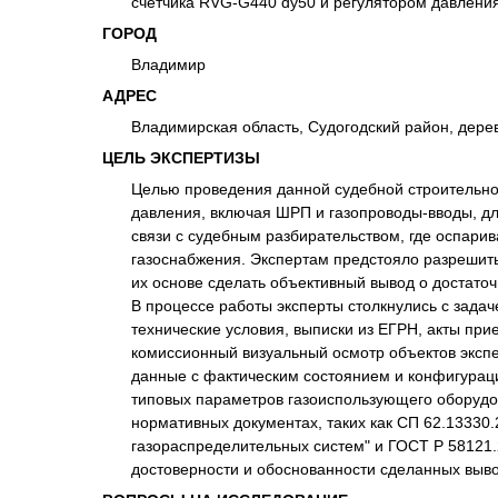
счетчика RVG-G440 dy50 и регулятором давлени
ГОРОД
Владимир
АДРЕС
Владимирская область, Судогодский район, дере
ЦЕЛЬ ЭКСПЕРТИЗЫ
Целью проведения данной судебной строительно-
давления, включая ШРП и газопроводы-вводы, дл
связи с судебным разбирательством, где оспар
газоснабжения. Экспертам предстояло разрешит
их основе сделать объективный вывод о достато
В процессе работы эксперты столкнулись с зада
технические условия, выписки из ЕГРН, акты при
комиссионный визуальный осмотр объектов экспе
данные с фактическим состоянием и конфигураци
типовых параметров газоиспользующего оборудо
нормативных документах, таких как СП 62.13330
газораспределительных систем" и ГОСТ Р 58121.
достоверности и обоснованности сделанных выво