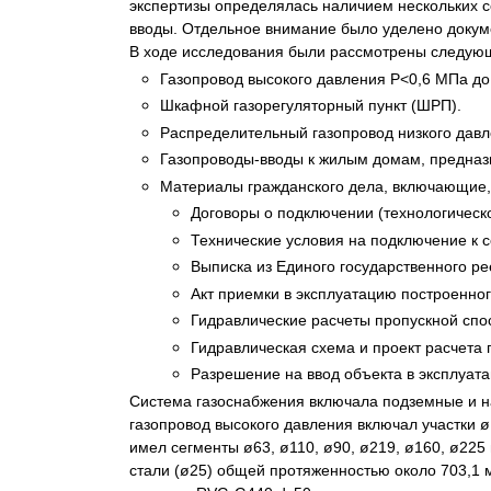
экспертизы определялась наличием нескольких с
Психиатрическа
вводы. Отдельное внимание было уделено докуме
Рецензия на эк
В ходе исследования были рассмотрены следую
Фоноскопическа
Газопровод высокого давления Р˂0,6 МПа до
Шкафной газорегуляторный пункт (ШРП).
Экономическая
Распределительный газопровод низкого дав
Газопроводы-вводы к жилым домам, предназ
Материалы гражданского дела, включающие, 
Договоры о подключении (технологическ
Технические условия на подключение к 
Выписка из Единого государственного р
Акт приемки в эксплуатацию построенног
Гидравлические расчеты пропускной спо
Гидравлическая схема и проект расчета 
Разрешение на ввод объекта в эксплуат
Система газоснабжения включала подземные и на
газопровод высокого давления включал участки 
имел сегменты ø63, ø110, ø90, ø219, ø160, ø225
стали (ø25) общей протяженностью около 703,1 