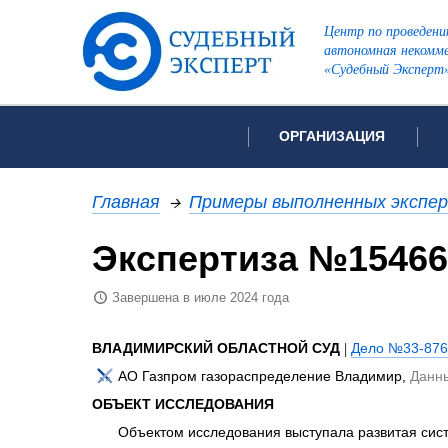
Центр по проведени
автономная некомме
«Судебный Эксперт
ОРГАНИЗАЦИЯ
Об организации
Список всех ви
Главная
→
Примеры выполненных экспе
Лицензии и аккредитации
Экспертиза №15466
Рекомендации арбитражн
Автороведческа
Отзывы
Завершена в июле 2024 года
Видеотехническ
Для СМИ
Инженерно-тех
Вакансии
ВЛАДИМИРСКИЙ ОБЛАСТНОЙ СУД
|
Дело №33-876
Лингвистическа
Политика конфиденциаль
АО Газпром газораспределение Владимир,
Данн
Оценочная экс
ОБЪЕКТ ИССЛЕДОВАНИЯ
Пожарно-технич
Объектом исследования выступала развитая сис