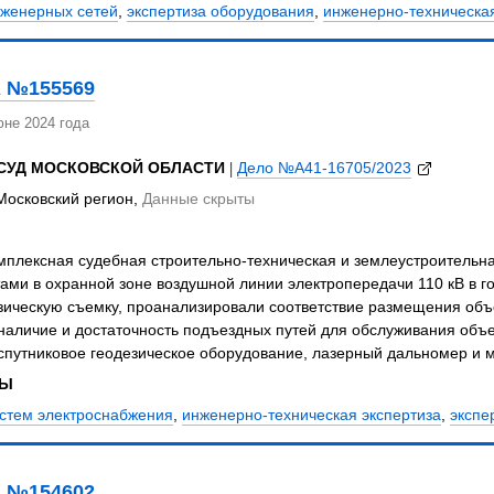
нженерных сетей
,
экспертиза оборудования
,
инженерно-техническая
 №155569
не 2024 года
СУД МОСКОВСКОЙ ОБЛАСТИ
|
Дело №А41-16705/2023
Московский регион,
Данные скрыты
плексная судебная строительно-техническая и землеустроительна
ами в охранной зоне воздушной линии электропередачи 110 кВ в 
езическую съемку, проанализировали соответствие размещения об
наличие и достаточность подъездных путей для обслуживания объек
спутниковое геодезическое оборудование, лазерный дальномер и м
ЗЫ
истем электроснабжения
,
инженерно-техническая экспертиза
,
экспе
 №154602