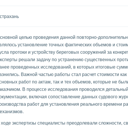
страхань
сновной целью проведения данной повторно-дополнительн
влялось установление точных фактических объемов и стоим
усла протоки и устройству береговых сооружений за конкр
ксперты решали задачу по устранению существенных прот
анее проведенных исследований, в которых итоговые сумм
азнились. Важной частью работы стал расчет стоимости ка
сновных работ по актам, так и тех объемов, которые не б
аказчиком. В процессе исследования проводился детальны
окументации, включая сопоставление данных судового жур
роизводства работ для установления реального времени р
еханизмов.
 ходе экспертизы специалисты преодолевали сложности, с