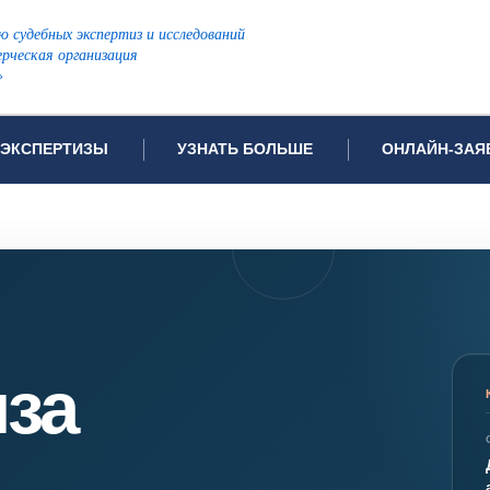
ю судебных экспертиз и исследований
рческая организация
»
ЭКСПЕРТИЗЫ
УЗНАТЬ БОЛЬШЕ
ОНЛАЙН-ЗАЯ
дов проводимых экспертиз
Примеры выполненных экспертиз
Заявка на инф
Видео
Заявка на пров
ПОПУЛЯРНЫЕ ВИДЫ ЭКСПЕРТИЗ:
Частые вопросы
Заявка на про
я экспертиза
Автотехническая экспертиза
Законодательная база
Задать вопрос
ая экспертиза
Генетическая экспертиза
иза
ническая экспертиза
Компьютерно-техническая экспертиза
я экспертиза
Медицинская экспертиза
ности
пертиза
Патентоведческая экспертиза
еская экспертиза
Почерковедческая экспертиза