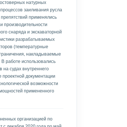
достоверных натурных
 процессов заиливания русла
их препятствий применялись
и производительности
ого снаряда и экскаваторной
еристики разрабатываемых
факторов (температурные
 ограничения, накладываемые
 В работе использовались
в на судах внутреннего
е проектной документации
хнологической возможности
 мощностей примененного
лненных организацией по
 с декабря 2020 года по май