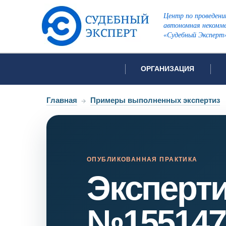
Центр по проведени
автономная некомме
«Судебный Эксперт
ОРГАНИЗАЦИЯ
Об организации
Список всех ви
Главная
→
Примеры выполненных экспертиз
Лицензии и аккредитации
Открытые перечни судов
Автороведческа
Отзывы
Видеотехническ
Для СМИ
ОПУБЛИКОВАННАЯ ПРАКТИКА
Эксперт
Инженерно-тех
Вакансии
Лингвистическа
Политика конфиденциаль
Оценочная экс
№155147
Пожарно-технич