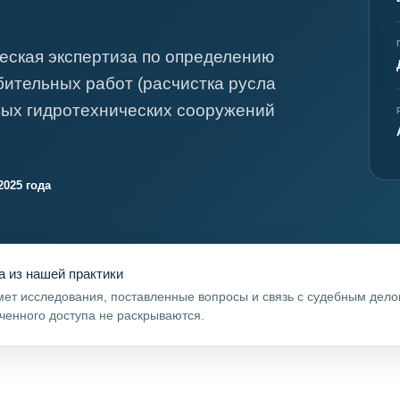
я экспертиза
Психологическая экспертиза
спертное заключение
Строительная экспертиза
еская экспертиза по определению
я экспертиза
Химическая экспертиза
бительных работ (расчистка русла
 экспертиза
Экспертиза давности создания докуме
овых гидротехнических сооружений
2025 года
а из нашей практики
ет исследования, поставленные вопросы и связь с судебным дел
ченного доступа не раскрываются.