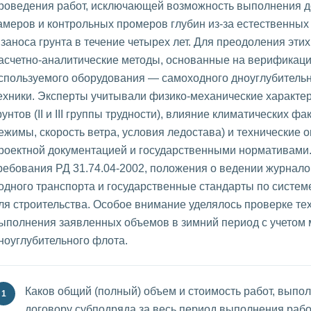
роведения работ, исключающей возможность выполнения 
амеров и контрольных промеров глубин из-за естественных
 заноса грунта в течение четырех лет. Для преодоления эт
асчетно-аналитические методы, основанные на верификаци
спользуемого оборудования — самоходного дноуглубительн
ехники. Эксперты учитывали физико-механические характ
рунтов (II и III группы трудности), влияние климатических 
ежимы, скорость ветра, условия ледостава) и технические
роектной документацией и государственными нормативами.
ребования РД 31.74.04-2002, положения о ведении журнало
одного транспорта и государственные стандарты по систем
ля строительства. Особое внимание уделялось проверке те
ыполнения заявленных объемов в зимний период с учетом
ноуглубительного флота.
Каков общий (полный) объем и стоимость работ, выпо
договору субподряда за весь период выполнения работ