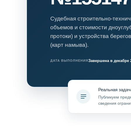
Психиатрическа
Рецензия на эк
Судебная строительно-технич
Фоноскопическа
объемов и стоимости дноуглу
Экономическая
протоки) и устройства берег
(карт намыва).
Завершена в декабре 
ДАТА ВЫПОЛНЕНИЯ
Реальная задач
Публикуем предм
сведения ограни