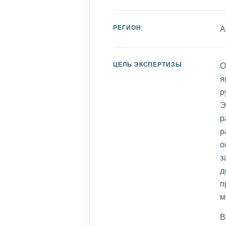
РЕГИОН
А
ЦЕЛЬ ЭКСПЕРТИЗЫ
О
я
р
Э
р
р
о
з
д
п
м
В