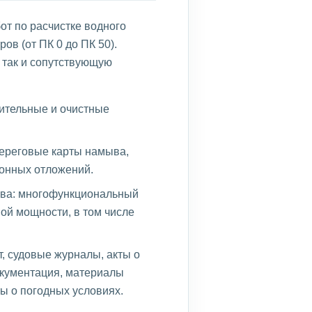
т по расчистке водного
ов (от ПК 0 до ПК 50).
 так и сопутствующую
бительные и очистные
ереговые карты намыва,
онных отложений.
тва: многофункциональный
ой мощности, в том числе
, судовые журналы, акты о
окументация, материалы
ы о погодных условиях.