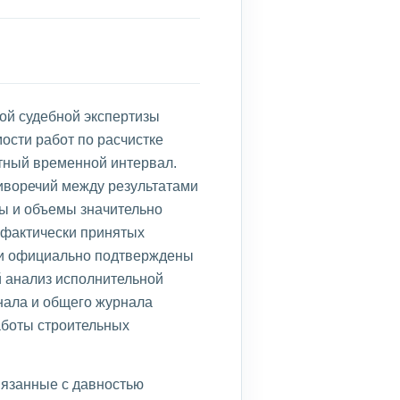
ой судебной экспертизы
ости работ по расчистке
етный временной интервал.
иворечий между результатами
ы и объемы значительно
к фактически принятых
ыли официально подтверждены
й анализ исполнительной
нала и общего журнала
аботы строительных
вязанные с давностью