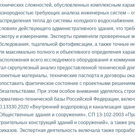
ехнических сложностей, обусловленных комплексным харак
азнородностью требующих анализа инженерных систем – о
аспределения тепла до системы холодного водоснабжения.
словиях действующего административного здания, что треб
смотру и измерениям. Эксперты применяли проверенные м
бследования, тщательной фотофиксации, а также точные 
ля максимально полного и объективного определения харак
асположения всего исследуемого оборудования и коммуник
тал скрупулезный анализ предоставленной технической до
роектные материалы, технические паспорта и договоры оказ
опоставить фактическое состояние с проектными решения
бязательствами. При этом особое внимание уделялось стр
ормативно-технической базы Российской Федерации, вклю
0.13330.2020 «Внутренний водопровод и канализация здани
Общественные здания и сооружения», СП 13-102-2003 «Пр
троительных конструкций зданий и сооружений», а также р
риказов. Экспертная деятельность включала также прораб