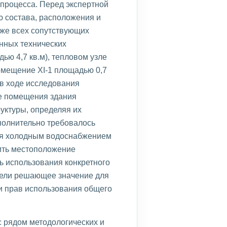
 процесса. Перед экспертной
ю состава, расположения и
кже всех сопутствующих
нных технических
ю 4,7 кв.м), тепловом узле
помещение XI-1 площадью 0,7
 в ходе исследования
се помещения здания
уктуры, определяя их
полнительно требовалось
ия холодным водоснабжением
лить местоположение
ь использования конкретного
имели решающее значение для
и прав использования общего
с рядом методологических и