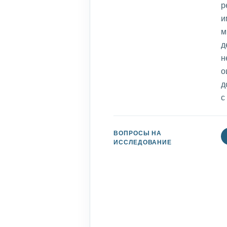
р
и
м
д
н
о
д
с
ВОПРОСЫ НА
ИССЛЕДОВАНИЕ