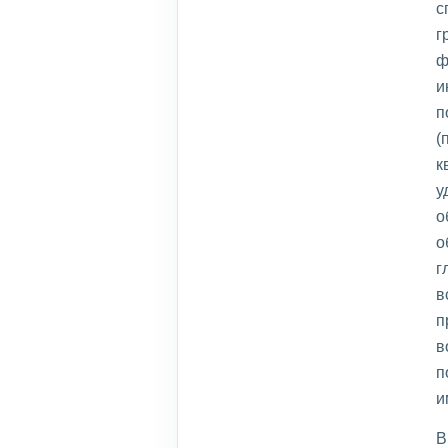
с
г
ф
и
п
(
к
у
о
о
г
в
п
в
п
и
В