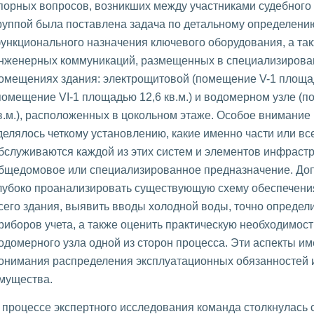
порных вопросов, возникших между участниками судебного
руппой была поставлена задача по детальному определени
ункционального назначения ключевого оборудования, а та
нженерных коммуникаций, размещенных в специализирова
омещениях здания: электрощитовой (помещение V-1 площадь
помещение VI-1 площадью 12,6 кв.м.) и водомерном узле (
в.м.), расположенных в цокольном этаже. Особое внимание
делялось четкому установлению, какие именно части или в
бслуживаются каждой из этих систем и элементов инфрастр
бщедомовое или специализированное предназначение. До
лубоко проанализировать существующую схему обеспечен
сего здания, выявить вводы холодной воды, точно опреде
риборов учета, а также оценить практическую необходимост
одомерного узла одной из сторон процесса. Эти аспекты 
онимания распределения эксплуатационных обязанностей 
мущества.
 процессе экспертного исследования команда столкнулась 