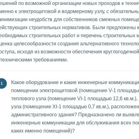
ешений по возможной организации новых проходов к техн
менно к электрощитовой и водомерному узлу, с обязательн
инимизации неудобств для собственников смежных помеще
ействующих строительных нормативов. Были предложены 
еобходимых строительных работ и перечень строительных м
ценка целесообразности создания альтернативного техноло
оступа, исходя из возможности обеспечения круглогодичной
 техническими требованиями.
Какое оборудование и какие инженерные коммуникаци
помещении электрощитовой (помещение V-1 площадью 
теплового узла (помещение VI-1 площадью 12,6 кв.м.)
узла (помещение XI-1 площадью 0,7 кв.м.), расположе
административного здания? Предназначено ли выявл
инженерные коммуникации для обслуживания всех пом
каких именно помещений)?