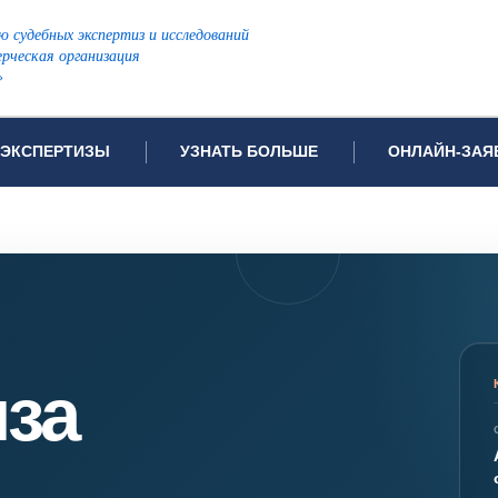
ю судебных экспертиз и исследований
рческая организация
»
ЭКСПЕРТИЗЫ
УЗНАТЬ БОЛЬШЕ
ОНЛАЙН-ЗАЯ
дов проводимых экспертиз
Примеры выполненных экспертиз
Заявка на инф
Видео
Заявка на пров
ПОПУЛЯРНЫЕ ВИДЫ ЭКСПЕРТИЗ:
Частые вопросы
Заявка на про
я экспертиза
Автотехническая экспертиза
Законодательная база
Задать вопрос
ая экспертиза
Генетическая экспертиза
иза
ническая экспертиза
Компьютерно-техническая экспертиза
я экспертиза
Медицинская экспертиза
ности
пертиза
Патентоведческая экспертиза
еская экспертиза
Почерковедческая экспертиза