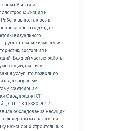
тером объекта и
т электроснабжения и
 Работа выполнялась в
овало особого подхода к
етоды визуального
инструментальные измерения
теристик, состояния и
аций. Важной частью работы
кументации, включая
ания услуг, что позволило
ми и договорными
огому соблюдению
чая Свод правил СП
й», СП 118.13330.2012
авила обследования несущих
яда федеральных законов и
отку инженерно-строительных