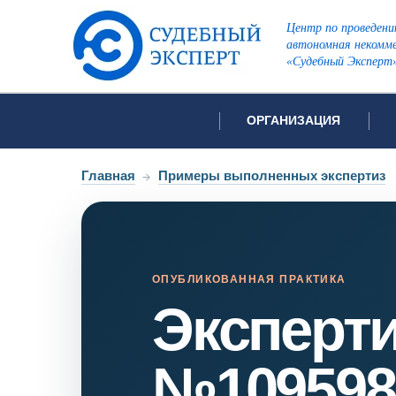
Центр по проведени
автономная некомме
«Судебный Эксперт
ОРГАНИЗАЦИЯ
Об организации
Список всех ви
Главная
→
Примеры выполненных экспертиз
Лицензии и аккредитации
Открытые перечни судов
Автороведческа
Отзывы
Видеотехническ
Для СМИ
ОПУБЛИКОВАННАЯ ПРАКТИКА
Эксперт
Инженерно-тех
Вакансии
Лингвистическа
Политика конфиденциаль
Оценочная экс
№109598
Пожарно-технич