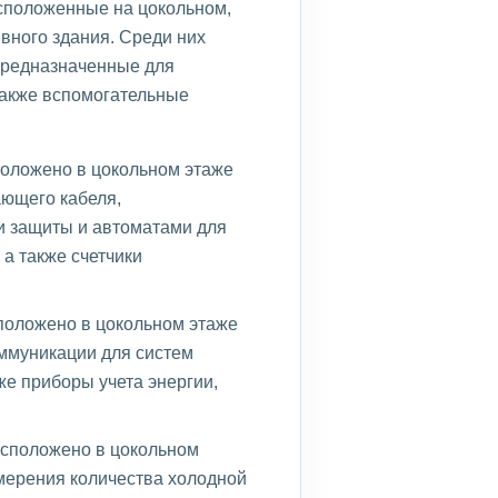
сположенные на цокольном,
вного здания. Среди них
предназначенные для
также вспомогательные
положено в цокольном этаже
ающего кабеля,
и защиты и автоматами для
а также счетчики
сположено в цокольном этаже
ммуникации для систем
же приборы учета энергии,
расположено в цокольном
мерения количества холодной