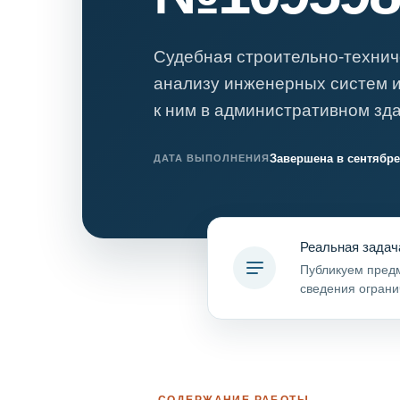
Психиатрическа
Рецензия на эк
Судебная строительно-технич
Фоноскопическа
анализу инженерных систем и
Экономическая
к ним в административном зда
Завершена в сентябре
ДАТА ВЫПОЛНЕНИЯ
Реальная задач
Публикуем предм
сведения ограни
СОДЕРЖАНИЕ РАБОТЫ