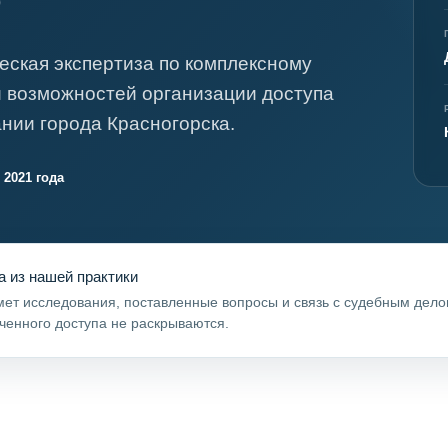
я экспертиза
Психологическая экспертиза
спертное заключение
Строительная экспертиза
еская экспертиза по комплексному
я экспертиза
Химическая экспертиза
 возможностей организации доступа
 экспертиза
Экспертиза давности создания докуме
нии города Красногорска.
 2021 года
а из нашей практики
ет исследования, поставленные вопросы и связь с судебным дел
ченного доступа не раскрываются.