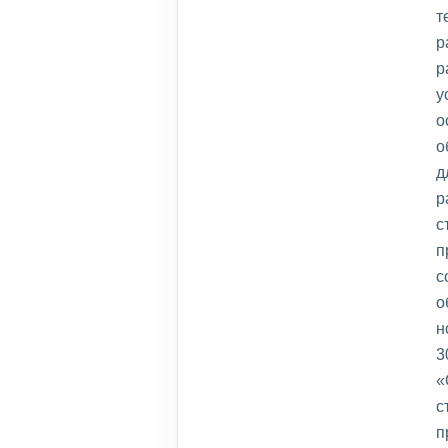
т
р
р
у
о
о
д
р
с
п
с
о
н
3
«
с
п