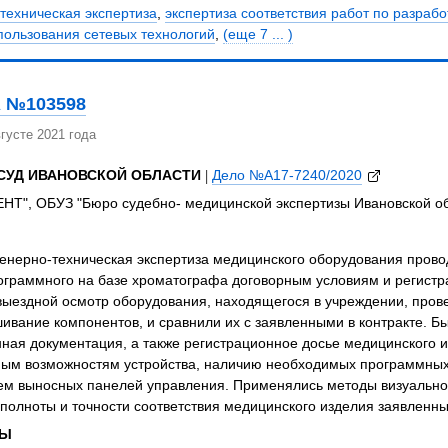
техническая экспертиза
,
экспертиза соответствия работ по разра
пользования сетевых технологий
,
(еще 7 ... )
 №103598
густе 2021 года
СУД ИВАНОВСКОЙ ОБЛАСТИ
|
Дело №А17-7240/2020
Т", ОБУЗ "Бюро судебно- медицинской экспертизы Ивановской об
енерно-техническая экспертиза медицинского оборудования провод
ограммного на базе хроматографа договорным условиям и регистр
ыездной осмотр оборудования, находящегося в учреждении, прове
ивание компонентов, и сравнили их с заявленными в контракте. Б
ная документация, а также регистрационное досье медицинского 
ым возможностям устройства, наличию необходимых программных
ем выносных панелей управления. Применялись методы визуальног
полноты и точности соответствия медицинского изделия заявленн
ЗЫ