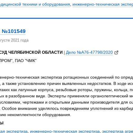
едицинской техники и оборудования
,
инженерно-техническая экспе
 №101549
густе 2021 года
СУД ЧЕЛЯБИНСКОЙ ОБЛАСТИ
|
Дело №А76-47798/2020
РОМ", ПАО "ЧМК"
нерно-техническая экспертиза ротационных соединений по опреде
, а также установлению причин выявленных недостатков. В ходе 
таких как латунные корпуса, резьбовые роторы, пружины, кольца, 
ых в разобранном виде. Эксперты применяли органолептический м
условиями, чертежами и открытыми данными производителя для оц
. Особое внимание уделялось повреждениям уплотнений из карби
нию некомплектности оборудования.
ЗЫ
ая экспертиза
,
инженерно-техническая экспертиза
,
экспертиза агр