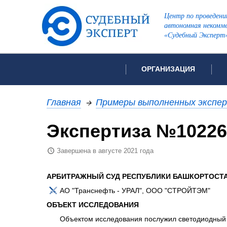
Центр по проведени
автономная некомме
«Судебный Эксперт
ОРГАНИЗАЦИЯ
Об организации
Список всех ви
Главная
→
Примеры выполненных экспе
Лицензии и аккредитации
Экспертиза №10226
Рекомендации арбитражн
Автороведческа
Отзывы
Завершена в августе 2021 года
Видеотехническ
Для СМИ
Инженерно-тех
Вакансии
АРБИТРАЖНЫЙ СУД РЕСПУБЛИКИ БАШКОРТОСТ
Лингвистическа
Политика конфиденциаль
АО "Транснефть - УРАЛ", ООО "СТРОЙТЭМ"
Оценочная экс
ОБЪЕКТ ИССЛЕДОВАНИЯ
Пожарно-технич
Объектом исследования послужил светодиодный 