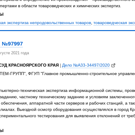
пертами в области товароведческих и химических экспертиз.
ЗЫ
кая экспертиза непродовольственных товаров
,
товароведческая экс
 №97997
густе 2021 года
СУД КРАСНОЯРСКОГО КРАЯ
|
Дело №А33-34497/2020
ЕМ-ГРУПП", ФГУП "Главное промышленно-строительное управлен
пьютерно-техническая экспертиза информационной системы, прове
заданию, частному техническому заданию и условиям заключенног
обеспечения, аппаратной части серверов и рабочих станций, а та
лиалах. Выездной осмотр оборудования осуществлялся в город Кр
спериментального тестирования для выявления отклонений от тре
ЗЫ