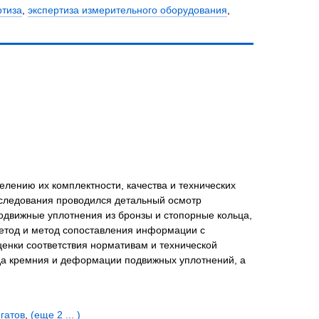
ртиза
,
экспертиза измерительного оборудования
,
лению их комплектности, качества и технических
исследования проводился детальный осмотр
подвижные уплотнения из бронзы и стопорные кольца,
етод и метод сопоставления информации с
енки соответствия нормативам и технической
да кремния и деформации подвижных уплотнений, а
егатов
,
(еще 2 ... )