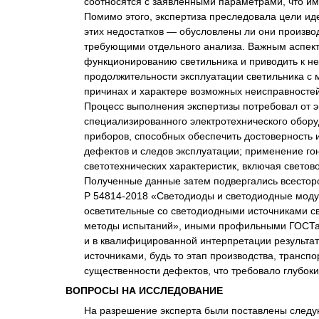
соотносятся с заявленными параметрами, что им
Помимо этого, экспертиза преследовала цели и
этих недостатков — обусловлены ли они произв
требующими отдельного анализа. Важным аспект
функционированию светильника и приводить к н
продолжительности эксплуатации светильника с 
причинах и характере возможных неисправностей
Процесс выполнения экспертизы потребовал от э
специализированного электротехнического обору
приборов, способных обеспечить достоверность 
дефектов и следов эксплуатации; применение го
светотехнических характеристик, включая свето
Полученные данные затем подвергались всесто
Р 54814-2018 «Светодиоды и светодиодные моду
осветительные со светодиодными источниками св
методы испытаний», иными профильными ГОСТами
и в квалифицированной интерпретации результа
источниками, будь то этап производства, транс
существенности дефектов, что требовало глубоких
ВОПРОСЫ НА ИССЛЕДОВАНИЕ
На разрешение эксперта были поставлены след