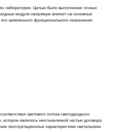
виях лаборатории. Целью было выполнение точных
тодиодные модули напрямую влияют на основные
я его заявленного функционального назначения.
нта
оответствия светового потока светодиодного
я, которое являлось неотъемлемой частью договора
ские эксплуатационные характеристики светильника