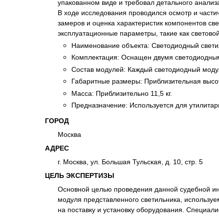
упакованном виде и требовал детального анализ
Психиатрическа
В ходе исследования проводился осмотр и части
Рецензия на эк
замеров и оценка характеристик компонентов св
эксплуатационные параметры, такие как светово
Фоноскопическа
Наименование объекта: Светодиодный свети
Экономическая
Комплектация: Оснащен двумя светодиодны
Состав модулей: Каждый светодиодный модул
Габаритные размеры: Приблизительная высо
Масса: Приблизительно 11,5 кг.
Предназначение: Используется для утилитар
ГОРОД
Москва
АДРЕС
г. Москва, ул. Большая Тульская, д. 10, стр. 5
ЦЕЛЬ ЭКСПЕРТИЗЫ
Основной целью проведения данной судебной инж
модуля представленного светильника, используе
на поставку и установку оборудования. Специал