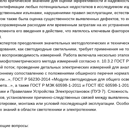
ело критическое значение для оценки эффективности и надежност
дентификации любых потенциальных недостатков в исследуемом и
одственными изъянами, нарушениями правил эксплуатации, естест
ом также была оценка существенности выявленных дефектов, то е
есоразмерным расходам или временным затратам на их устранение
момента его введения в действие, что являлось ключевым фактор
.
кспертов преодоления значительных методологических и техническ
дования, как светодиодные светильники, требует применения не то
и воспроизводимость измерений. Работа включала несколько этапо
ниофотометрического метода измерений согласно п. 10.3.2 ГОСТ Р
вой поток; проведение детальных электрических измерений для ан
роннему сопоставлению с положениями обширного перечня нормат
ли...», ГОСТ Р 56230-2014 «Модули светодиодные для общего осв
ета...», а также ГОСТ Р МЭК 60598-1-2011 и ГОСТ IEC 60598-1-201
 и Правилами Устройства Электроустановок (ПУЭ 7). Сложность з
тов, установлении причинно-следственных связей между выявленн
портировки, монтажа или условий последующей эксплуатации. Особ
 знаний в области светотехники и электротехники.
ующие вопросы: