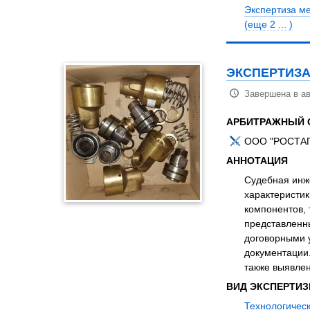
Экспертиза м
(еще 2 ... )
ЭКСПЕРТИЗА
Завершена в ав
АРБИТРАЖНЫЙ 
ООО "РОСТАП
АННОТАЦИЯ
Судебная инже
характеристик
компонентов, 
представленн
договорными 
документации
также выявле
ВИД ЭКСПЕРТИ
Технологическ