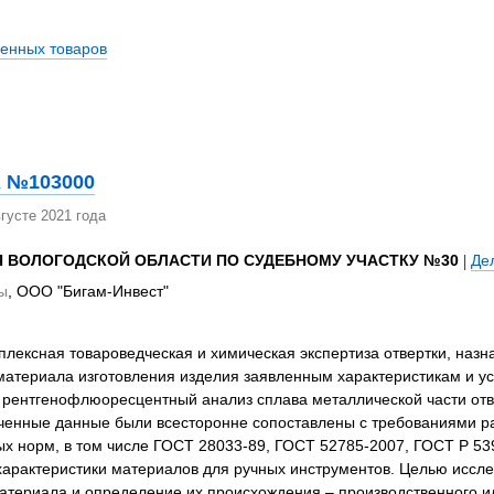
венных товаров
 №103000
густе 2021 года
Я ВОЛОГОДСКОЙ ОБЛАСТИ ПО СУДЕБНОМУ УЧАСТКУ №30
|
Де
ы
, ООО "Бигам-Инвест"
лексная товароведческая и химическая экспертиза отвертки, назн
материала изготовления изделия заявленным характеристикам и у
 рентгенофлюоресцентный анализ сплава металлической части отв
ученные данные были всесторонне сопоставлены с требованиями ра
х норм, в том числе ГОСТ 28033-89, ГОСТ 52785-2007, ГОСТ Р 53
характеристики материалов для ручных инструментов. Целью иссле
атериала и определение их происхождения – производственного и