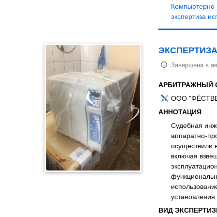
Компьютерно-
экспертиза ис
ЭКСПЕРТИЗА
Завершена в ав
АРБИТРАЖНЫЙ 
ООО "ФЁСТВЕН
АННОТАЦИЯ
Судебная инж
аппаратно-пр
осуществили в
включая взвеш
эксплуатацион
функциональн
использовани
установления 
ВИД ЭКСПЕРТИ