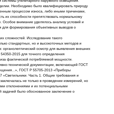
и системы утилитарного наружного освещения.
зделии. Необходимо было квалифицировать природу
венным процессом износа, либо иными причинами,
сть их способности препятствовать нормальному
. Особое внимание уделялось анализу условий и
ом для формирования объективных выводов о
их сложностей. Исследование такого
лько стандартных, но и высокоточных методов и
в: органолептический осмотр для выявления внешних
 54350-2015 для точного определения
ализа фактической потребляемой мощности.
ивно-технической документации, включающей ГОСТ
ещения...», ГОСТ Р 55705-2013 «Приборы
7 «Светильники. Часть 1. Общие требования и
аключалась не только в проведении измерений, но
ыми отклонениями и их потенциальными
ой задачей было обоснованное заключение о