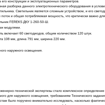
а его конструкции и эксплуатационных параметров.
я экспертиза
Психологическая экспертиза
чная разборка данного электротехнического оборудования в усло
спертное заключение
Строительная экспертиза
етильника. Светильник является сложным устройством, и его све
й поток и общая потребляемая мощность, что критически важно дл
я экспертиза
Химическая экспертиза
льник FEREKS ДКУ 1-260-50-Ш.
 экспертиза
Экспертиза давности создания докуме
ми модулями.
ь включает 60 светодиодов, общим количеством 120 штук.
та 108 мм, длина 791 мм, ширина 220 мм.
ного наружного освещения.
енерно-технической экспертизы стало комплексное определение с
мого для наружного освещения, требованиям Технического задани
истам было поручено внимательно исследовать, насколько фактиче