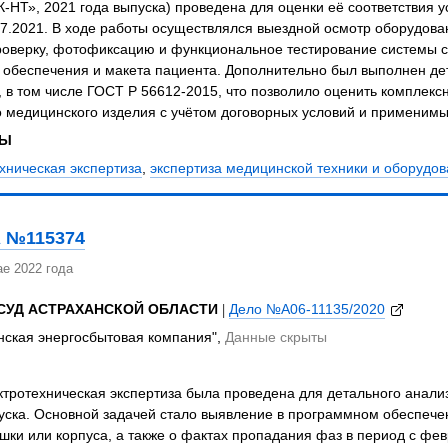
енерно-техническая экспертиза медицинской навигационной опти
Т», 2021 года выпуска) проведена для оценки её соответствия у
07.2021. В ходе работы осуществлялся выездной осмотр оборудов
роверку, фотофиксацию и функциональное тестирование системы 
 обеспечения и макета пациента. Дополнительно был выполнен де
 в том числе ГОСТ Р 56612-2015, что позволило оценить комплексн
 медицинского изделия с учётом договорных условий и применимы
ЗЫ
хническая экспертиза
,
экспертиза медицинской техники и оборудо
 №115374
е 2022 года
СУД АСТРАХАНСКОЙ ОБЛАСТИ
|
Дело №А06-11135/2020
нская энергосбытовая компания",
Данные скрыты
тротехническая экспертиза была проведена для детального анали
уска. Основной задачей стало выявление в программном обеспече