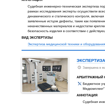
Судебная инже
качества и бе
аппарата, а т
устройства д
такие как поя
некачественны
эксплуатацион
ВИД ЭКСПЕРТИ
Экспертиза м
ЭКСПЕРТИЗА
Завершена в ма
АРБИТРАЖНЫЙ 
Бюджетное уч
Медкомплект"
АННОТАЦИЯ