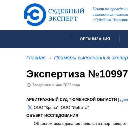
Центр по проведени
автономная некомме
«Судебный Эксперт
ОРГАНИЗАЦИЯ
Об организации
Список всех ви
Главная
→
Примеры выполненных экспе
Лицензии и аккредитации
Экспертиза №10997
Рекомендации арбитражн
Автороведческа
Отзывы
Завершена в мае 2022 года
Видеотехническ
Для СМИ
Инженерно-тех
Вакансии
АРБИТРАЖНЫЙ СУД ТЮМЕНСКОЙ ОБЛАСТИ
|
Дел
Лингвистическа
Политика конфиденциаль
ООО "Крона", ООО "ИрВиТа"
Оценочная экс
ОБЪЕКТ ИССЛЕДОВАНИЯ
Пожарно-технич
Объектом исследования являлся затвор поворот