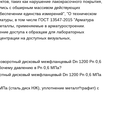
тов, таких как нарушение лакокрасочного покрытия,
лялись с обширным массивом действующих
обеспечении единства измерений", "О техническом
матуры, в том числе ГОСТ 13547-2015 "Арматура
Металлы, применяемые в арматуростроении.
ение доступа к образцам для лабораторных
центрации на доступных визуальных,
 поворотный дисковый межфланцевый Dn 1200 Pn 0,6
бочему давлению в Pn 0,6 МПа?
оротный дисковый межфланцевый Dn 1200 Pn 0,6 МПа
Па (сталь.диск НЖ), уплотнение металл*графит) с