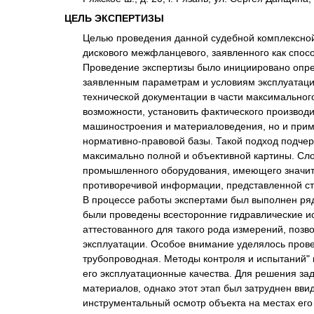
ЦЕЛЬ ЭКСПЕРТИЗЫ
Целью проведения данной судебной комплексной
дискового межфланцевого, заявленного как спосо
Проведение экспертизы было инициировано опре
заявленным параметрам и условиям эксплуатации
технической документации в части максимального
возможности, установить фактического производи
машиностроения и материаловедения, но и прим
нормативно-правовой базы. Такой подход подчер
максимально полной и объективной картины. Сл
промышленного оборудования, имеющего значите
противоречивой информации, представленной ст
В процессе работы экспертами был выполнен ряд
были проведены всесторонние гидравлические ис
аттестованного для такого рода измерений, по
эксплуатации. Особое внимание уделялось прове
трубопроводная. Методы контроля и испытаний" 
его эксплуатационные качества. Для решения за
материалов, однако этот этап был затруднен вв
инструментальный осмотр объекта на местах его