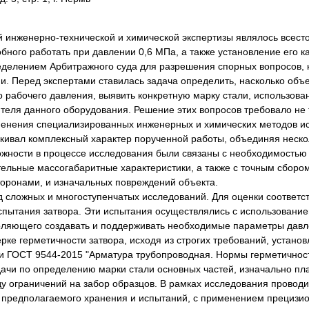
 инженерно-технической и химической экспертизы являлось всест
бного работать при давлении 0,6 МПа, а также установление его к
делением Арбитражного суда для разрешения спорных вопросов, 
. Перед экспертами ставилась задача определить, насколько объе
 рабочего давления, выявить конкретную марку стали, использован
теля данного оборудования. Решение этих вопросов требовало не т
енения специализированных инженерных и химических методов и
кивал комплексный характер порученной работы, объединяя неско
ожности в процессе исследования были связаны с необходимостью
льные массогабаритные характеристики, а также с точным сборо
оронами, и изначальных повреждений объекта.
 сложных и многоступенчатых исследований. Для оценки соответс
пытания затвора. Эти испытания осуществлялись с использование
зволяющего создавать и поддерживать необходимые параметры дав
рке герметичности затвора, исходя из строгих требований, устано
и ГОСТ 9544-2015 "Арматура трубопроводная. Нормы герметичности
дачи по определению марки стали основных частей, изначально пл
иду ограничений на забор образцов. В рамках исследования провод
 предполагаемого хранения и испытаний, с применением прецизио