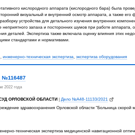
нерно-техническая экспертиза портативного кислородного аппара
зопасности изделия. В рамках исследования эксперты осуществили
акже его функциональное тестирование. Применялись методы динам
ля детального изучения внутренних компонентов. Были выявлены и
вление неприятного запаха и посторонних шумов при работе аппар
х материалов и недостатки крепления деталей. Экспертиза также 
ные характеристики и безопасность изделия в соответствии с де
ЗЫ
едицинской техники и оборудования
,
инженерно-техническая экспе
 №116487
е 2022 года
СУД ОРЛОВСКОЙ ОБЛАСТИ
|
Дело №А48-11133/2021
реждение здравоохранения Орловской области "Больница скорой 