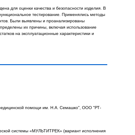
та (кислородного бара) была проведена для оценки
 всесторонний визуальный и внутренний осмотр
ического и статического контроля, включая разборку
 проанализированы заявленные истцом дефекты,
ата, определены их причины, включая использование
включала оценку влияния этих недостатков на
йствующими стандартами и нормативами.
ртиза
,
экспертиза оборудования
медицинской помощи им. Н.А. Семашко", ООО "РТ-