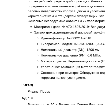
потока рабочей среды в трубопроводах. Данная 
Психиатрическа
определенном максимальном рабочем давлении. 
Рецензия на эк
рабочих поверхностях корпуса, диска и уплотнен
характеристикам и стандартам эксплуатации, что
Фоноскопическа
Основные исследуемые объекты и их характерис
Экономическая
Материалы дела № А70-1807/2019: Вся доку
Затвор трехэксцентриковый дисковый межфл
Идентификатор: № 000211-2018.
Типоразмер: Модель КЛ-3М-1200-1,0-0-
Номинальный диаметр (DN): 1200 мм.
Номинальное давление (PN): 0,6 МПа.
Материал диска: Нержавеющая сталь (Н
Уплотнение: Комбинация металл*графит.
Состояние при осмотре: Обнаружено нару
коррозии на корпусе и диске.
ГОРОД
Рязань, Пермь
АДРЕС
Ряжское ш., д. 20, г. Рязань; ул. Сергея Данщина, д