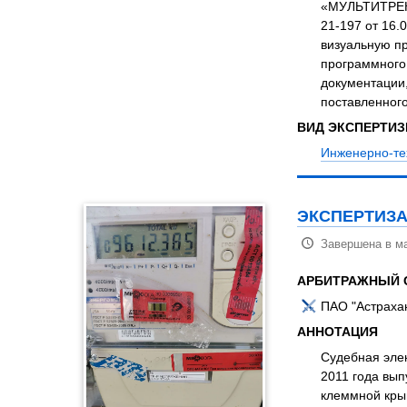
Судебная инж
«МУЛЬТИТРЕК-Н
21-197 от 16.
визуальную п
программного
документации,
поставленного
ВИД ЭКСПЕРТИ
Инженерно-те
ЭКСПЕРТИЗА
Завершена в ма
АРБИТРАЖНЫЙ 
ПАО "Астраха
АННОТАЦИЯ
Судебная элек
2011 года вып