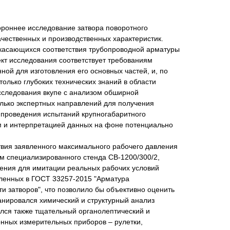
ороннее исследование затвора поворотного
ачественных и производственных характеристик.
касающихся соответствия трубопроводной арматуры
кт исследования соответствует требованиям
ной для изготовления его основных частей, и, по
олько глубоких технических знаний в области
сследования вкупе с анализом обширной
лько экспертных направлений для получения
 проведения испытаний крупногабаритного
м и интерпретацией данных на фоне потенциально
твия заявленного максимального рабочего давления
м специализированного стенда СВ-1200/300/2,
ления для имитации реальных рабочих условий
вленных в ГОСТ 33257-2015 "Арматура
 затворов", что позволило бы объективно оценить
анировался химический и структурный анализ
ился также тщательный органолептический и
нных измерительных приборов – рулетки,