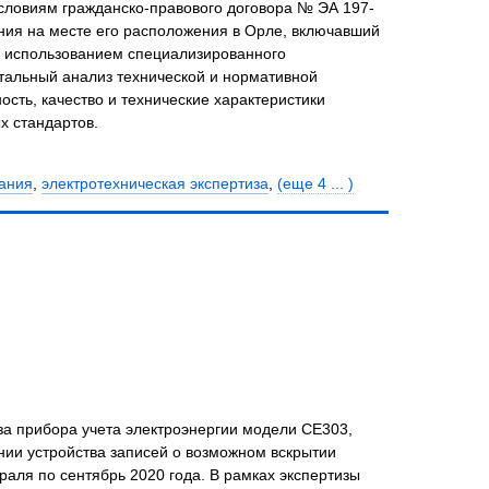
ческой системы «МУЛЬТИТРЕК» (вариант исполнения
словиям гражданско-правового договора № ЭА 197-
ания на месте его расположения в Орле, включавший
с использованием специализированного
тальный анализ технической и нормативной
ость, качество и технические характеристики
х стандартов.
вания
,
электротехническая экспертиза
,
(еще 4 ... )
за прибора учета электроэнергии модели СЕ303,
нии устройства записей о возможном вскрытии