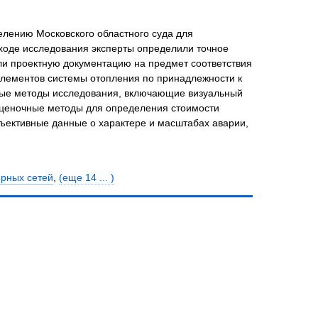
елению Московского областного суда для
 ходе исследования эксперты определили точное
ли проектную документацию на предмет соответствия
лементов системы отопления по принадлежности к
ые методы исследования, включающие визуальный
 оценочные методы для определения стоимости
ъективные данные о характере и масштабах аварии,
ерных сетей
,
(еще 14 ... )
2-14/2022