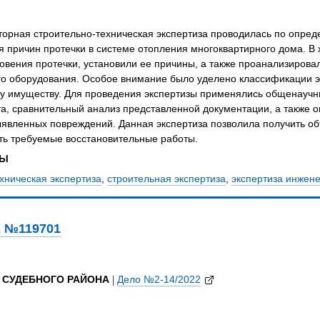
орная строительно-техническая экспертиза проводилась по опред
 причин протечки в системе отопления многоквартирного дома. В
овения протечки, установили ее причины, а также проанализирова
го оборудования. Особое внимание было уделено классификации э
 имуществу. Для проведения экспертизы применялись общенаучн
та, сравнительный анализ представленной документации, а также
явленных повреждений. Данная экспертиза позволила получить об
ть требуемые восстановительные работы.
ЗЫ
хническая экспертиза
,
строительная экспертиза
,
экспертиза инжен
 №119701
е 2022 года
СТОК № 14 ЙОШКАР-ОЛИНСКОГО СУДЕБНОГО РАЙОНА
|
Дело №
ы
,
Данные скрыты