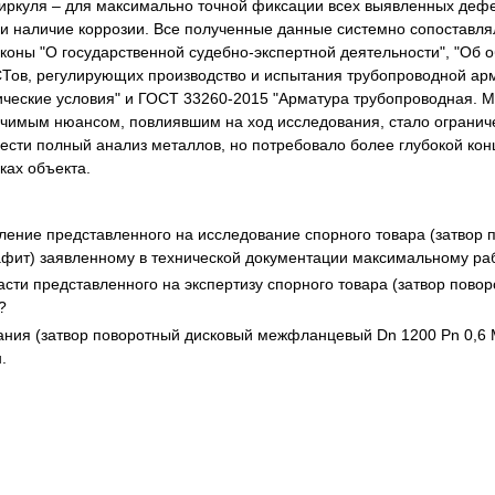
иркуля – для максимально точной фиксации всех выявленных дефек
 и наличие коррозии. Все полученные данные системно сопостав
коны "О государственной судебно-экспертной деятельности", "Об 
СТов, регулирующих производство и испытания трубопроводной ар
ические условия" и ГОСТ 33260-2015 "Арматура трубопроводная. 
ачимым нюансом, повлиявшим на ход исследования, стало огранич
вести полный анализ металлов, но потребовало более глубокой кон
ках объекта.
ление представленного на исследование спорного товара (затвор
афит) заявленному в технической документации максимальному ра
асти представленного на экспертизу спорного товара (затвор пов
?
ания (затвор поворотный дисковый межфланцевый Dn 1200 Pn 0,6 М
.