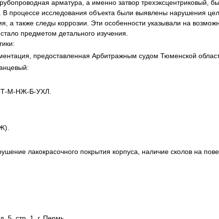
трубопроводная арматура, а именно затвор трехэксцентриковый, б
я экспертиза
Психологическая экспертиза
В процессе исследования объекта были выявлены нарушения цело
спертное заключение
Строительная экспертиза
ия, а также следы коррозии. Эти особенности указывали на возмо
 стало предметом детального изучения.
я экспертиза
Химическая экспертиза
тики:
 экспертиза
Экспертиза давности создания докуме
ментация, предоставленная Арбитражным судом Тюменской области
анцевый:
СТ-М-НЖ-Б-УХЛ.
Ж).
шение лакокрасочного покрытия корпуса, наличие сколов на повер
. 5, стр. 1, г. Пермь