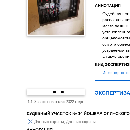
АННОТАЦИЯ
Судебная повт
расследования
место возникн
установленно
общедомовому
осмотр объек
устранения вы
а также оцени
ВИД ЭКСПЕРТИ
Инженерно-те
ЭКСПЕРТИЗА
Завершена в ма
СУДЕБНЫЙ УЧА
Данные скрыт
АННОТАЦИЯ