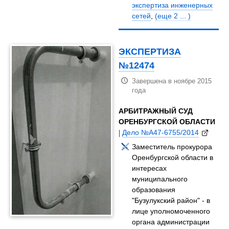
экспертиза инженерных
сетей
,
(еще 2 ... )
ЭКСПЕРТИЗА
№12474
Завершена в ноябре 2015
года
АРБИТРАЖНЫЙ СУД
ОРЕНБУРГСКОЙ ОБЛАСТИ
|
Дело №А47-6755/2014
Заместитель прокурора
Оренбургской области в
интересах
муниципального
образования
"Бузулукский район" - в
лице уполномоченного
органа администрации