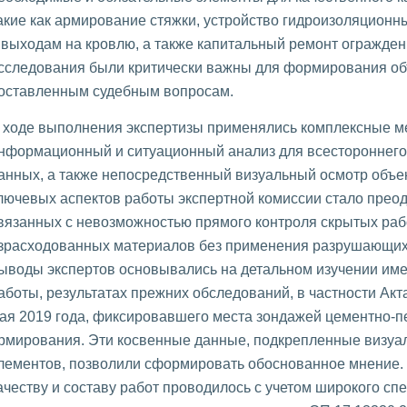
акие как армирование стяжки, устройство гидроизоляцион
 выходам на кровлю, а также капитальный ремонт огражден
сследования были критически важны для формирования об
оставленным судебным вопросам.
 ходе выполнения экспертизы применялись комплексные 
нформационный и ситуационный анализ для всестороннег
анных, а также непосредственный визуальный осмотр объе
лючевых аспектов работы экспертной комиссии стало прео
вязанных с невозможностью прямого контроля скрытых раб
зрасходованных материалов без применения разрушающих 
ыводы экспертов основывались на детальном изучении им
аботы, результатах прежних обследований, в частности Акт
ая 2019 года, фиксировавшего места зондажей цементно-п
рмирования. Эти косвенные данные, подкрепленные визуа
лементов, позволили сформировать обоснованное мнение.
ачеству и составу работ проводилось с учетом широкого сп