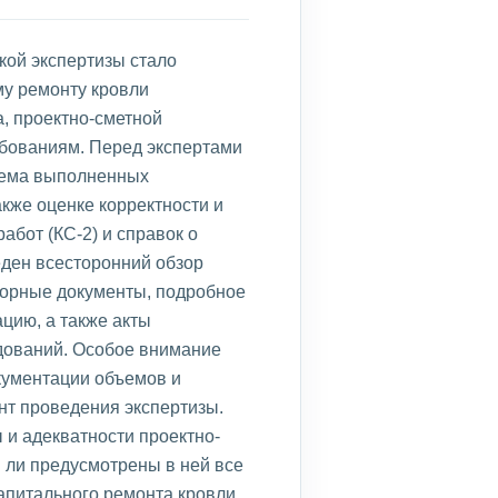
кой экспертизы стало
му ремонту кровли
а, проектно-сметной
бованиям. Перед экспертами
ъема выполненных
акже оценке корректности и
бот (КС-2) и справок о
еден всесторонний обзор
ворные документы, подробное
цию, а также акты
дований. Особое внимание
кументации объемов и
нт проведения экспертизы.
 и адекватности проектно-
и ли предусмотрены в ней все
апитального ремонта кровли,