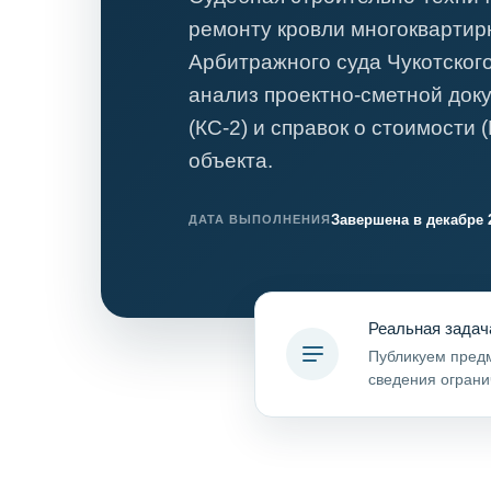
Психиатрическа
ремонту кровли многоквартир
Рецензия на эк
Арбитражного суда Чукотского
Фоноскопическа
анализ проектно-сметной док
Экономическая
(КС-2) и справок о стоимости 
объекта.
Завершена в декабре 
ДАТА ВЫПОЛНЕНИЯ
Реальная задач
Публикуем предм
сведения ограни