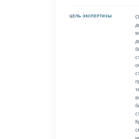
ЦЕЛЬ ЭКСПЕРТИЗЫ
О
д
м
д
б
с
о
с
п
т
в
б
с
К
с
н