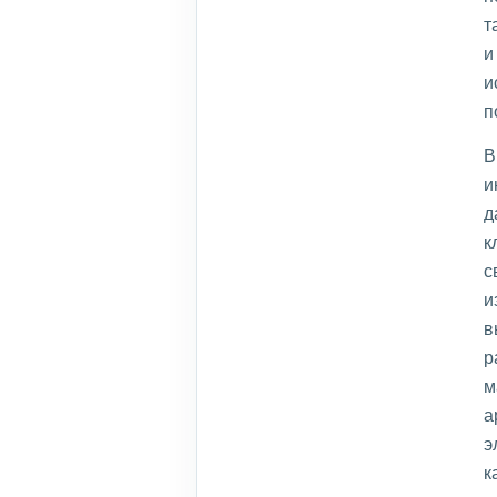
т
и
и
п
В
и
д
к
с
и
в
р
м
а
э
к