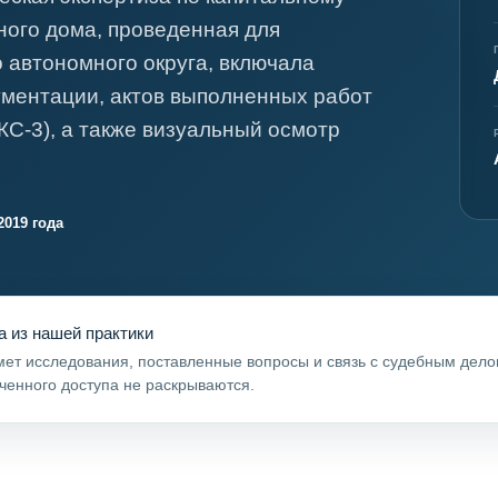
я экспертиза
Психологическая экспертиза
ного дома, проведенная для
спертное заключение
Строительная экспертиза
 автономного округа, включала
я экспертиза
Химическая экспертиза
ументации, актов выполненных работ
 экспертиза
Экспертиза давности создания докуме
(КС-3), а также визуальный осмотр
2019 года
а из нашей практики
ет исследования, поставленные вопросы и связь с судебным дел
ченного доступа не раскрываются.