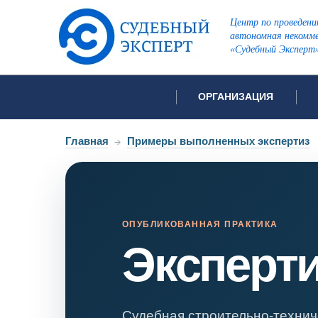
Центр по проведени
автономная некомме
«Судебный Эксперт
ОРГАНИЗАЦИЯ
Об организации
Список всех ви
Главная
→
Примеры выполненных экспертиз
Лицензии и аккредитации
Открытые перечни судов
Автороведческа
Отзывы
Видеотехническ
Для СМИ
ОПУБЛИКОВАННАЯ ПРАКТИКА
Эксперт
Инженерно-тех
Вакансии
Лингвистическа
Политика конфиденциаль
Оценочная экс
Пожарно-технич
Судебная строительно-технич