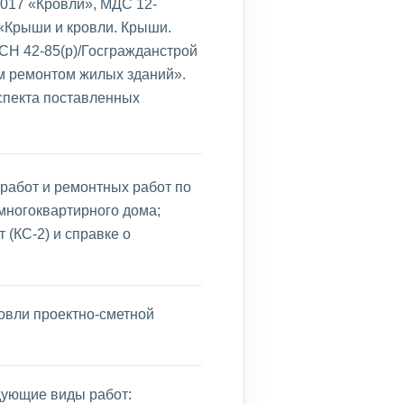
2017 «Кровли», МДС 12-
«Крыши и кровли. Крыши.
ВСН 42-85(р)/Госгражданстрой
м ремонтом жилых зданий».
спекта поставленных
работ и ремонтных работ по
многоквартирного дома;
 (КС-2) и справке о
овли проектно-сметной
дующие виды работ: