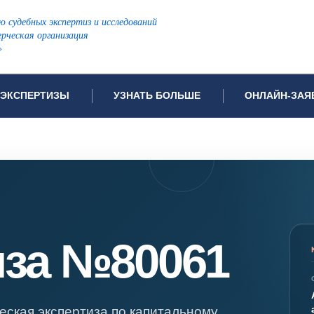
ю судебных экспертиз и исследований
рческая организация
»
ЭКСПЕРТИЗЫ
УЗНАТЬ БОЛЬШЕ
ОНЛАЙН-ЗАЯ
дов проводимых экспертиз
Примеры выполненных экспертиз
Заявка на инф
Видео
Заявка на пров
ПОПУЛЯРНЫЕ ВИДЫ ЭКСПЕРТИЗ:
Частые вопросы
Заявка на про
я экспертиза
Автотехническая экспертиза
Законодательная база
Задать вопрос
ая экспертиза
Генетическая экспертиза
иза №80061
ническая экспертиза
Компьютерно-техническая экспертиза
я экспертиза
Медицинская экспертиза
ности
пертиза
Патентоведческая экспертиза
еская экспертиза
Почерковедческая экспертиза
еская экспертиза по капитальному