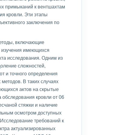
ных примыканий к вентшахтам
ия кровли. Эти этапы
ъективного заключения по
методы, включающие
о изучения имеющихся
кта исследования. Одним из
доление сложностей,
от и точного определения
методов. В таких случаях
еющихся актов на скрытые
а обследования кровли от 06
есчаной стяжки и наличие
льным осмотром доступных
 Исследование требований к
ектра актуализированных