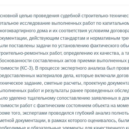
сновной целью проведения судебной строительно-техничес
етальное исследование выполненных работ по капитально
ногоквартирного дома и их соответствия условиям договор
окументации, действующим стандартам и нормативным тре
ыли поставлены задачи по установлению фактического об
троительно-ремонтных работ, определению их качества, а т
боснованности составленных актов приемки выполненных ра
тоимости (КС-3). В процессе экспертного анализа был пров
редоставленных материалов дела, которые включали дого
ехническое задание, сметные расчеты, проектную документа
ыполненных работ и результаты ранее проведенных обсле
ыло уделено тщательному сопоставлению заявленных в до
тоимости работ с фактическим состоянием объекта на моме
роме того, экспертами проводился глубокий анализ полноты
метной документации, в рамках которого оценивалось, был
еобходимые и обязательные элементы для качественного к