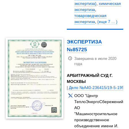
экспертиза)
,
химическая
экспертиза
,
товароведческая
экспертиза
,
(еще 7 ... )
ЭКСПЕРТИЗА
№85725
Завершена в июле 2020
года
АРБИТРАЖНЫЙ СУД Г.
МОСКВЫ
|
Дело №А40-236415/19-5-1956
ООО "Центр
ТеплоЭнергоСбережений",
АО
"Машиностроительное
производственное
объединение имени И.