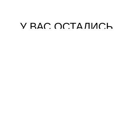
У ВАС ОСТАЛИСЬ
ВОПРОСЫ?
СВЯЖИТЕСЬ С НАМИ, И МЫ ВАМ ПОМОЖЕМ!
ЗАДАТЬ ВОПРОС
АВТОНОМНАЯ НЕКОММЕРЧЕСКАЯ ОРГАНИЗАЦИЯ