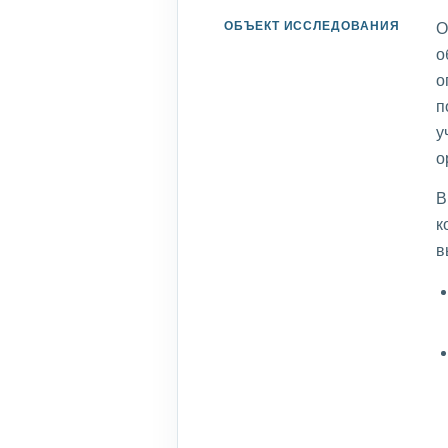
ОБЪЕКТ ИССЛЕДОВАНИЯ
О
о
о
п
у
о
В
к
в