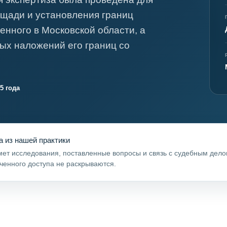
я экспертиза
Психологическая экспертиза
щади и установления границ
спертное заключение
Строительная экспертиза
енного в Московской области, а
я экспертиза
Химическая экспертиза
ых наложений его границ со
 экспертиза
Экспертиза давности создания докуме
5 года
а из нашей практики
ет исследования, поставленные вопросы и связь с судебным дел
ченного доступа не раскрываются.