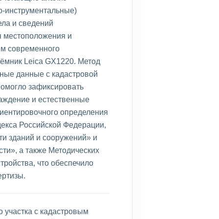
о-инструментальные)
ела и сведений
я местоположения и
ем современного
иёмник Leica GX1220. Метод
ные данные с кадастровой
помогло зафиксировать
раждение и естественные
риентировочного определения
декса Российской Федерации,
ти зданий и сооружений» и
ти», а также Методических
ройства, что обеспечило
ертизы.
 участка с кадастровым