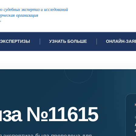
ю судебных экспертиз и исследований
рческая организация
»
ЭКСПЕРТИЗЫ
УЗНАТЬ БОЛЬШЕ
ОНЛАЙН-ЗАЯ
дов проводимых экспертиз
Примеры выполненных экспертиз
Заявка на инф
Видео
Заявка на пров
ПОПУЛЯРНЫЕ ВИДЫ ЭКСПЕРТИЗ:
Частые вопросы
Заявка на про
я экспертиза
Автотехническая экспертиза
Законодательная база
Задать вопрос
ая экспертиза
Генетическая экспертиза
ническая экспертиза
Компьютерно-техническая экспертиза
иза №11615
я экспертиза
Медицинская экспертиза
ности
пертиза
Патентоведческая экспертиза
еская экспертиза
Почерковедческая экспертиза
 экспертиза была проведена для