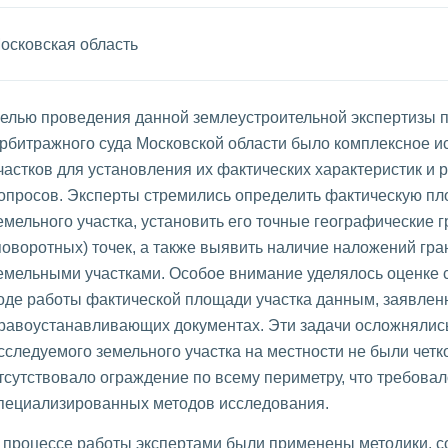
осковская область
елью проведения данной землеустроительной экспертизы 
рбитражного суда Московской области было комплексное 
частков для установления их фактических характеристик и
опросов. Эксперты стремились определить фактическую п
емельного участка, установить его точные географические 
поворотных) точек, а также выявить наличие наложений гр
емельными участками. Особое внимание уделялось оценке 
оде работы фактической площади участка данным, заявлен
равоустанавливающих документах. Эти задачи осложнялись
сследуемого земельного участка на местности не были чет
тсутствовало ограждение по всему периметру, что требова
пециализированных методов исследования.
 процессе работы экспертами были применены методики, 