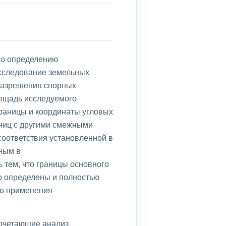
по определению
исследование земельных
 разрешения спорных
лощадь исследуемого
границы и координаты угловых
аниц с другими смежными
соответствия установленной в
ным в
 тем, что границы основного
ко определены и полностью
ло применения
сочетающие анализ