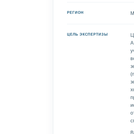
РЕГИОН
М
ЦЕЛЬ ЭКСПЕРТИЗЫ
Ц
А
у
в
з
(
з
х
п
и
о
с
В