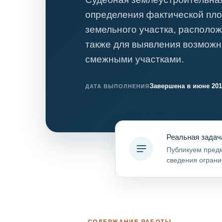
Психиатрическа
определения фактической пло
Рецензия на эк
земельного участка, располож
Фоноскопическа
также для выявления возможн
Экономическая
смежными участками.
Завершена в июне 201
ДАТА ВЫПОЛНЕНИЯ
Реальная задач
Публикуем предм
сведения ограни
СОДЕРЖАНИЕ РАБОТЫ