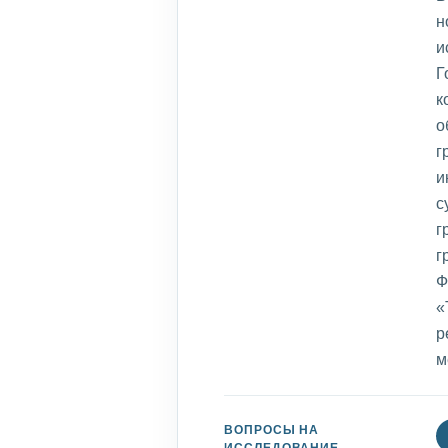
н
и
Г
к
о
г
и
с
г
г
Ф
«
р
м
ВОПРОСЫ НА
ИССЛЕДОВАНИЕ