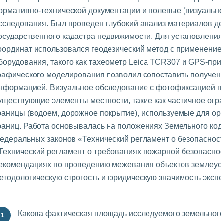
ормативно-технической документации и полевые (визуальн
сследования. Был проведен глубокий анализ материалов д
осударственного кадастра недвижимости. Для установлени
оординат использовался геодезический метод с применени
борудования, такого как тахеометр Leica TCR307 и GPS-пр
рафического моделирования позволил сопоставить получен
нформацией. Визуальное обследование с фотофиксацией 
уществующие элементы местности, такие как частичное ог
раницы (водоем, дорожное покрытие), используемые для о
раниц. Работа основывалась на положениях Земельного ко
едеральных законов «Технический регламент о безопаснос
Технический регламент о требованиях пожарной безопаснос
екомендациях по проведению межевания объектов землеуст
етодологическую строгость и юридическую значимость эксп
Какова фактическая площадь исследуемого земельного