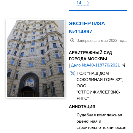
14 ... )
ЭКСПЕРТИЗА
№114897
Завершена в мае 2022 года
АРБИТРАЖНЫЙ СУД
ГОРОДА МОСКВЫ
|
Дело №А40-118770/2021
ТСЖ "НАШ ДОМ -
СОКОЛИНАЯ ГОРА 32",
ООО
"СТРОЙЖИЛСЕРВИС-
РНГС"
АННОТАЦИЯ
Судебная комплексная
оценочная и
строительно-техническая