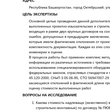
АДРЕС
Республика Башкортостан, город Октябрьский, ули
ЦЕЛЬ ЭКСПЕРТИЗЫ
Основной целью проведения данной дополнитель
выполненных проектно-изыскательских и строите
входящих в рамки двух крупных договоров на со
ошибок, допущенных в предыдущем заключении, а
которые имели фактические отклонения от проек
комплектность документации. Каждая из этих сл
инженерии и оценки.
В процессе работы был применен комплекс мето
информации из различных источников с требова
использованием специализированного оборудован
федеральных законов, отраслевых стандартов и п
45.120-2000, СНиП 3.05.06-85, СТО 56947007-29.
касающиеся отклонений в фактической длине про
оценку стоимости выполненных работ.
ВОПРОСЫ НА ИССЛЕДОВАНИЕ
Какова стоимость надлежаще (качественно) 
строительно-монтажные) по договору № ПЮВ 0