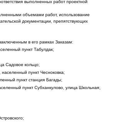
оответствия выполненных работ проектной
олненными объемами работ, использование
скательской документации, препятствующих
нта
заключенным в его рамках Заказам:
аселенный пункт Табулдак;
ца Садовое кольцо;
, населенный пункт Чесноковка;
еленный пункт станция Багады;
аселенный пункт Субханкулово, улица Школьная;
стровского;