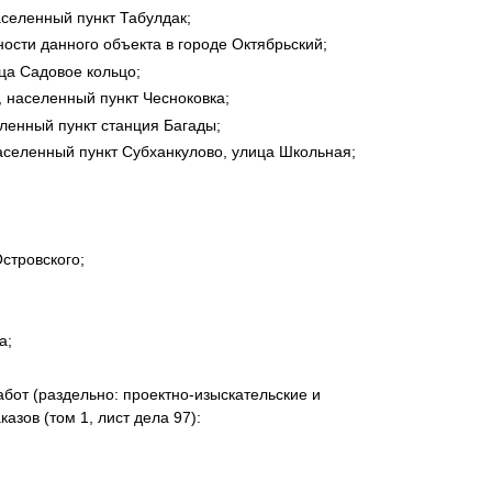
аселенный пункт Табулдак;
ости данного объекта в городе Октябрьский;
ца Садовое кольцо;
, населенный пункт Чесноковка;
еленный пункт станция Багады;
аселенный пункт Субханкулово, улица Школьная;
стровского;
а;
бот (раздельно: проектно-изыскательские и
зов (том 1, лист дела 97):