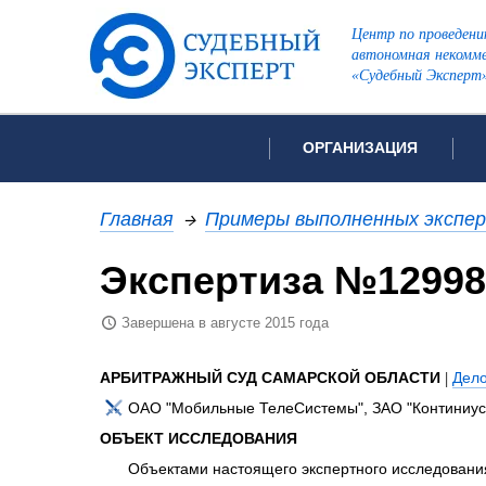
Центр по проведени
автономная некомме
«Судебный Эксперт
ОРГАНИЗАЦИЯ
Об организации
Список всех ви
Главная
→
Примеры выполненных экспе
Лицензии и аккредитации
Экспертиза №12998
Рекомендации арбитражн
Автороведческа
Отзывы
Завершена в августе 2015 года
Видеотехническ
Для СМИ
Инженерно-тех
Вакансии
АРБИТРАЖНЫЙ СУД САМАРСКОЙ ОБЛАСТИ
|
Дел
Лингвистическа
Политика конфиденциаль
ОАО "Мобильные ТелеСистемы", ЗАО "Континиус
Оценочная экс
ОБЪЕКТ ИССЛЕДОВАНИЯ
Пожарно-технич
Объектами настоящего экспертного исследовани