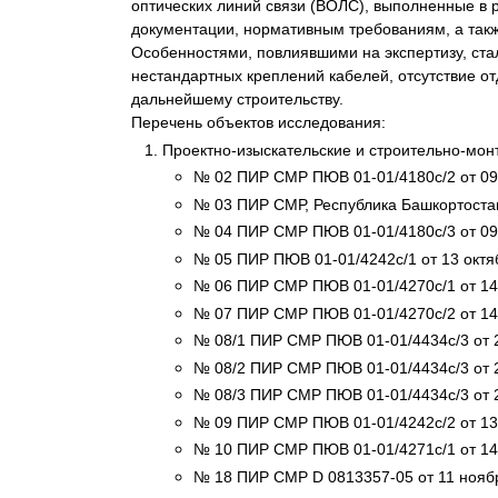
оптических линий связи (ВОЛС), выполненные в 
Психиатрическа
документации, нормативным требованиям, а такж
Рецензия на эк
Особенностями, повлиявшими на экспертизу, ст
нестандартных креплений кабелей, отсутствие о
Фоноскопическа
дальнейшему строительству.
Экономическая
Перечень объектов исследования:
Проектно-изыскательские и строительно-мон
№ 02 ПИР СМР ПЮВ 01-01/4180с/2 от 09 о
№ 03 ПИР СМР, Республика Башкортостан
№ 04 ПИР СМР ПЮВ 01-01/4180с/3 от 09 о
№ 05 ПИР ПЮВ 01-01/4242с/1 от 13 октяб
№ 06 ПИР СМР ПЮВ 01-01/4270с/1 от 14 о
№ 07 ПИР СМР ПЮВ 01-01/4270с/2 от 14 
№ 08/1 ПИР СМР ПЮВ 01-01/4434с/3 от 23
№ 08/2 ПИР СМР ПЮВ 01-01/4434с/3 от 23
№ 08/3 ПИР СМР ПЮВ 01-01/4434с/3 от 2
№ 09 ПИР СМР ПЮВ 01-01/4242с/2 от 13 о
№ 10 ПИР СМР ПЮВ 01-01/4271с/1 от 14 о
№ 18 ПИР СМР D 0813357-05 от 11 ноября