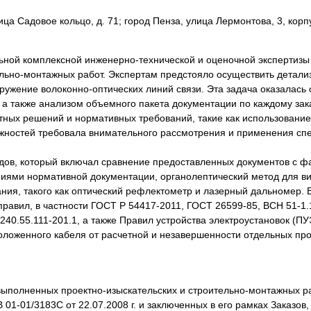
ца Садовое кольцо, д. 71; город Пенза, улица Лермонтова, 3, корп
ной комплексной инженерно-технической и оценочной экспертизы
льно-монтажных работ. Экспертам предстояло осуществить детализ
оружение волоконно-оптических линий связи. Эта задача оказалас
 также анализом объемного пакета документации по каждому заказ
тных решений и нормативных требований, такие как использовани
ожностей требовала внимательного рассмотрения и применения спе
дов, который включал сравнение предоставленных документов с ф
ниями нормативной документации, органолептический метод для в
ия, такого как оптический рефлектометр и лазерный дальномер. 
равил, в частности ГОСТ Р 54417-2011, ГОСТ 26599-85, ВСН 51-1.1
240.55.111-201.1, а также Правил устройства электроустановок (П
ложенного кабеля от расчетной и незавершенности отдельных про
выполненных проектно-изыскательских и строительно-монтажных ра
1-01/3183С от 22.07.2008 г. и заключенных в его рамках Заказов,