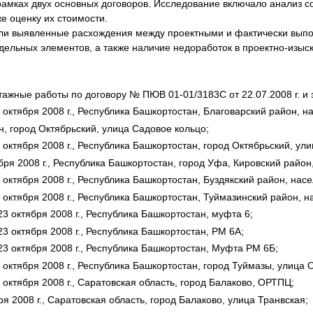
рамках двух основных договоров. Исследование включало анализ с
я экспертиза
Психологическая экспертиза
е оценку их стоимости.
спертное заключение
Строительная экспертиза
али выявленные расхождения между проектными и фактически вып
тдельных элементов, а также наличие недоработок в проектно-изы
я экспертиза
Химическая экспертиза
 экспертиза
Экспертиза давности создания докуме
тажные работы по договору № ПЮВ 01-01/3183С от 22.07.2008 г. и 
ктября 2008 г., Республика Башкортостан, Благоварский район, н
, город Октябрьский, улица Садовое кольцо;
ктября 2008 г., Республика Башкортостан, город Октябрьский, ули
ря 2008 г., Республика Башкортостан, город Уфа, Кировский район
ктября 2008 г., Республика Башкортостан, Буздякский район, нас
октября 2008 г., Республика Башкортостан, Туймазинский район, н
 октября 2008 г., Республика Башкортостан, муфта 6;
 октября 2008 г., Республика Башкортостан, РМ 6А;
3 октября 2008 г., Республика Башкортостан, Муфта РМ 6Б;
ктября 2008 г., Республика Башкортостан, город Туймазы, улица О
ктября 2008 г., Саратовская область, город Балаково, ОРТПЦ;
 2008 г., Саратовская область, город Балаково, улица Транвская;