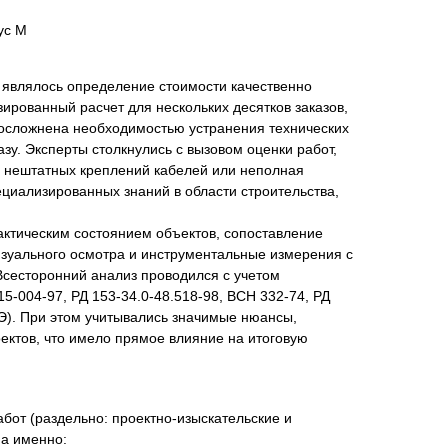
ус М
 являлось определение стоимости качественно
ированный расчет для нескольких десятков заказов,
ь осложнена необходимостью устранения технических
у. Эксперты столкнулись с вызовом оценки работ,
е нештатных креплений кабелей или неполная
циализированных знаний в области строительства,
актическим состоянием объектов, сопоставление
изуального осмотра и инструментальные измерения с
Всесторонний анализ проводился с учетом
5-004-97, РД 153-34.0-48.518-98, ВСН 332-74, РД
УЭ). При этом учитывались значимые нюансы,
ектов, что имело прямое влияние на итоговую
бот (раздельно: проектно-изыскательские и
 а именно: