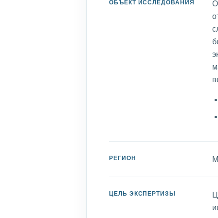
ОБЪЕКТ ИССЛЕДОВАНИЯ
О
о
с
б
э
м
в
РЕГИОН
М
ЦЕЛЬ ЭКСПЕРТИЗЫ
Ц
и