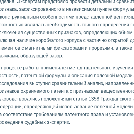
зделия. Экспертам предстояло провести детальный сравни
ризнака, зафиксированного в независимом пункте формулы
 конструктивными особенностями представленной вентиля
ложностью являлась необходимость точного определения со
сключения существенных признаков, определяющих объем 
ключая наличие коробчатого корпуса с частично открытой 
лементов с магнитными фиксаторами и прорезями, а также
зычками, образующей зазор.
 процессе работы применялся метод тщательного изучения 
астности, патентной формулы и описания полезной модели
сследования выступил сравнительный анализ, направленн
ризнаков охраняемого патента с признаками вещественного
уководствовались положениями статьи 1358 Гражданского 
едерации, определяющей использование полезной модели.
а соответствие требованиям патентного права и установле
роведения судебных экспертиз.