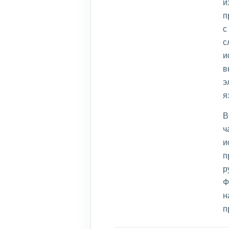
и
п
с
с
и
в
э
я
В
ч
и
п
р
Ф
н
п