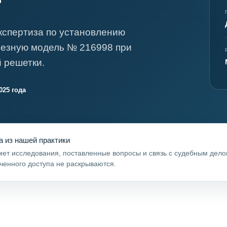
я экспертиза
Психологическая экспертиза
спертное заключение
Строительная экспертиза
кспертиза по установлению
я экспертиза
Химическая экспертиза
лезную модель № 216998 при
 экспертиза
Экспертиза давности создания докуме
 решетки.
025 года
а из нашей практики
ет исследования, поставленные вопросы и связь с судебным дел
ченного доступа не раскрываются.