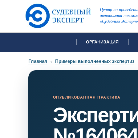
Центр по проведени
автономная некомме
«Судебный Эксперт
ОРГАНИЗАЦИЯ
Об организации
Список всех ви
Главная
→
Примеры выполненных экспертиз
Лицензии и аккредитации
Открытые перечни судов
Автороведческа
Отзывы
Видеотехническ
Для СМИ
ОПУБЛИКОВАННАЯ ПРАКТИКА
Эксперт
Инженерно-тех
Вакансии
Лингвистическа
Политика конфиденциаль
Оценочная экс
№164064
Пожарно-технич