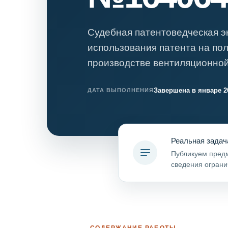
Психиатрическа
Рецензия на эк
Судебная патентоведческая э
Фоноскопическа
использования патента на по
Экономическая
производстве вентиляционной
Завершена в январе 2
ДАТА ВЫПОЛНЕНИЯ
Реальная задач
Публикуем предм
сведения ограни
СОДЕРЖАНИЕ РАБОТЫ