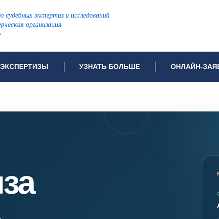
ю судебных экспертиз и исследований
рческая организация
»
ЭКСПЕРТИЗЫ
УЗНАТЬ БОЛЬШЕ
ОНЛАЙН-ЗАЯ
дов проводимых экспертиз
Примеры выполненных экспертиз
Заявка на инф
Видео
Заявка на пров
ПОПУЛЯРНЫЕ ВИДЫ ЭКСПЕРТИЗ:
Частые вопросы
Заявка на про
я экспертиза
Автотехническая экспертиза
Законодательная база
Задать вопрос
ая экспертиза
Генетическая экспертиза
иза
ническая экспертиза
Компьютерно-техническая экспертиза
я экспертиза
Медицинская экспертиза
ности
пертиза
Патентоведческая экспертиза
еская экспертиза
Почерковедческая экспертиза