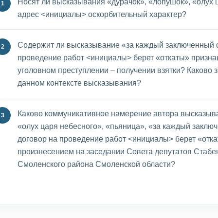
Носят ли высказывания «дурачок», «лопушок», «олух 
адрес <инициалы> оскорбительный характер?
Содержит ли высказывание «за каждый заключенный с
проведение работ <инициалы> берет «откаты» призна
уголовном преступлении – получении взятки? Каково з
данном контексте высказывания?
Каково коммуникативное намерение автора высказыва
«олух царя небесного», «пьяница», «за каждый заклю
договор на проведение работ <инициалы> берет «отка
произнесением на заседании Совета депутатов Стабен
Смоленского района Смоленской области?