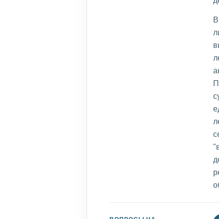
д
В
л
в
л
а
П
с
е
л
с
"
д
р
о