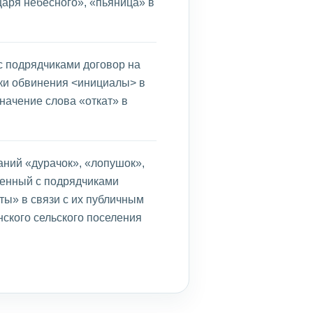
царя небесного», «пьяница» в
 подрядчиками договор на
ки обвинения <инициалы> в
начение слова «откат» в
ний «дурачок», «лопушок»,
ченный с подрядчиками
ты» в связи с их публичным
ского сельского поселения