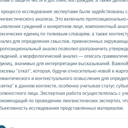
елам о защите чести и достоинства граждан, а также делово
 процессе исследования экспертами были задействованы
ингвистического анализа. Это включало пропозиционально
ыявления суждений о конкретном лице, компонентный анал
ексических единиц по толковым словарям, а также контекс
нализ для определения смыслов, привнесенных окружающи
ропозициональный анализ позволил разграничить утвержде
уждений, а морфологический анализ — описать грамматиче
диниц, значимых для интерпретации высказываний. Важно
ексемы "откат", которая, будучи относительно новой и жарг
емантического и контекстуального осмысления для определ
взятка" в данном контексте, особенно учитывая статус субъ
олжностного лица. Экспертная работа осуществлялась с уч
екомендаций по проведению лингвистических экспертиз, чт
бъективность исследования представленных материалов.