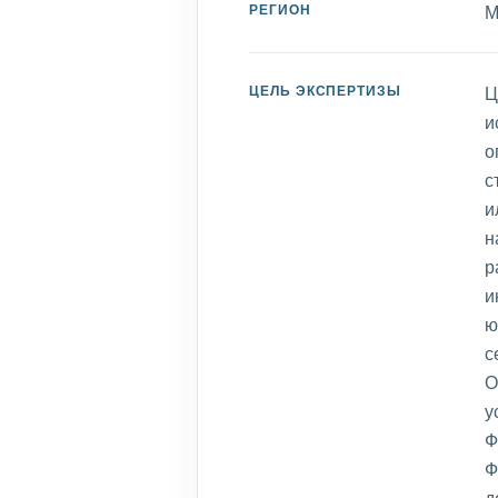
РЕГИОН
М
ЦЕЛЬ ЭКСПЕРТИЗЫ
Ц
и
о
с
и
н
р
и
ю
с
О
у
Ф
Ф