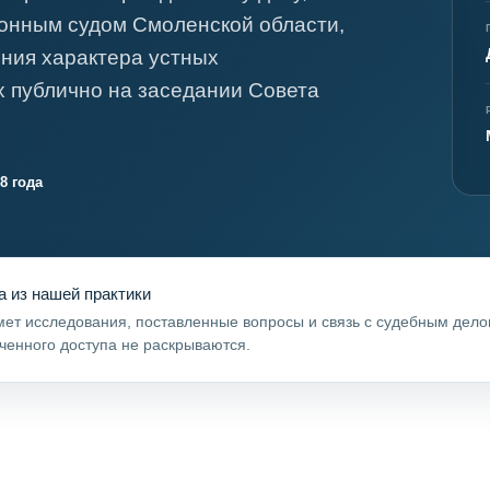
онным судом Смоленской области,
ния характера устных
 публично на заседании Совета
8 года
а из нашей практики
ет исследования, поставленные вопросы и связь с судебным дел
ченного доступа не раскрываются.