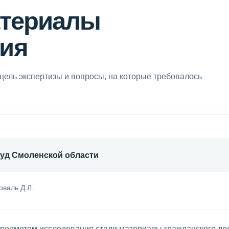
атериалы
ия
цель экспертизы и вопросы, на которые требовалось
уд Смоленской области
оваль Д.Л.
редметом исследования стали материалы гражданского де