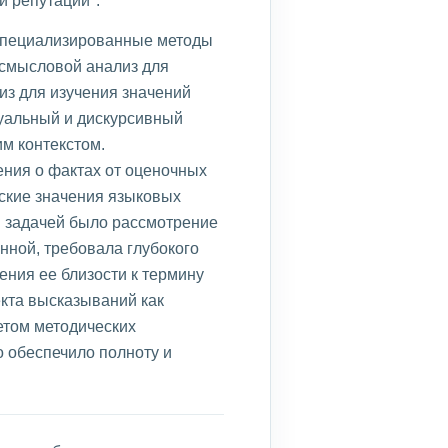
й репутации".
 специализированные методы
-смысловой анализ для
из для изучения значений
туальный и дискурсивный
м контекстом.
ния о фактах от оценочных
ские значения языковых
й задачей было рассмотрение
онной, требовала глубокого
ения ее близости к термину
екта высказываний как
етом методических
о обеспечило полноту и