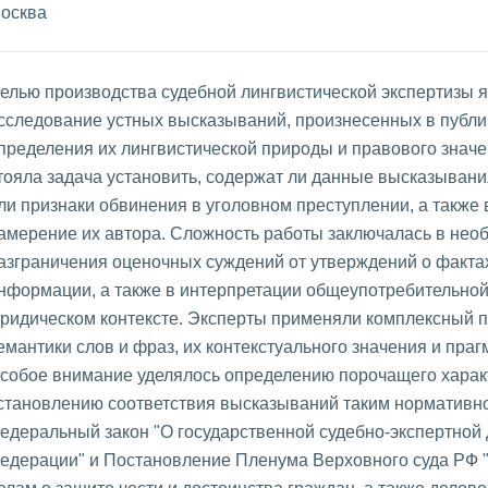
осква
елью производства судебной лингвистической экспертизы 
сследование устных высказываний, произнесенных в публи
пределения их лингвистической природы и правового значе
тояла задача установить, содержат ли данные высказывани
ли признаки обвинения в уголовном преступлении, а также
амерение их автора. Сложность работы заключалась в нео
азграничения оценочных суждений от утверждений о факта
нформации, а также в интерпретации общеупотребительной
ридическом контексте. Эксперты применяли комплексный 
емантики слов и фраз, их контекстуального значения и праг
собое внимание уделялось определению порочащего хара
становлению соответствия высказываний таким нормативно
едеральный закон "О государственной судебно-экспертной 
едерации" и Постановление Пленума Верховного суда РФ "