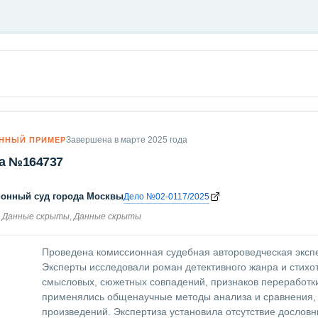
Завершена в марте 2025 года
ННЫЙ ПРИМЕР
а №164737
йонный суд города Москвы
Дело №02-0117/2025
Данные скрыты
,
Данные скрыты
Проведена комиссионная судебная автороведческая экспе
Эксперты исследовали роман детективного жанра и стихо
смысловых, сюжетных совпадений, признаков переработки
применялись общенаучные методы анализа и сравнения,
произведений. Экспертиза установила отсутствие дословн