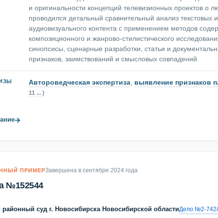
и оригинальности концепций телевизионных проектов о л
проводился детальный сравнительный анализ текстовых и
аудиовизуального контента с применением методов содер
композиционного и жанрово-стилистического исследован
синопсисы, сценарные разработки, статьи и документаль
признаков, заимствований и смысловых совпадений.
Автороведческая экспертиза
,
выявление признаков п
ТИЗЫ
11 ... )
→
ание
Завершена в сентябре 2024 года
ННЫЙ ПРИМЕР
а №152544
 районный суд г. Новосибирска Новосибирской области
Дело №2-742