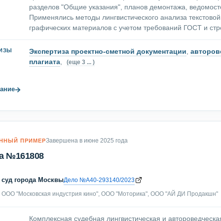
разделов "Общие указания", планов демонтажа, ведомост
Применялись методы лингвистического анализа текстовой
графических материалов с учетом требований ГОСТ и стр
Экспертиза проектно-сметной документации
,
авторов
ТИЗЫ
плагиата
,
(еще 3 ... )
→
ание
Завершена в июне 2025 года
ННЫЙ ПРИМЕР
а №161808
 суд города Москвы
Дело №А40-293140/2023
ООО "Московская индустрия кино", ООО "Моторика", ООО "АЙ ДИ Продакшн"
Комплексная судебная лингвистическая и автороведческа