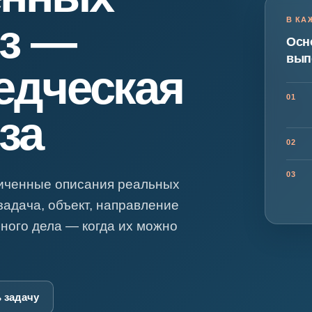
я экспертиза
Психологическая экспертиза
В КА
из —
спертное заключение
Строительная экспертиза
Осн
я экспертиза
Химическая экспертиза
вып
едческая
 экспертиза
Экспертиза давности создания докуме
01
за
02
03
личенные описания реальных
задача, объект, направление
бного дела — когда их можно
 задачу