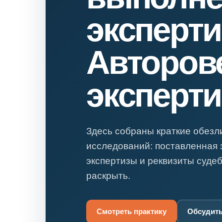
Психиатрическа
эксперт
Рецензия на эк
Фоноскопическа
Авторов
Экономическая
эксперти
Здесь собраны краткие обез
исследований: поставленная 
экспертизы и реквизиты суде
раскрыть.
Смотреть практику
Обсудить