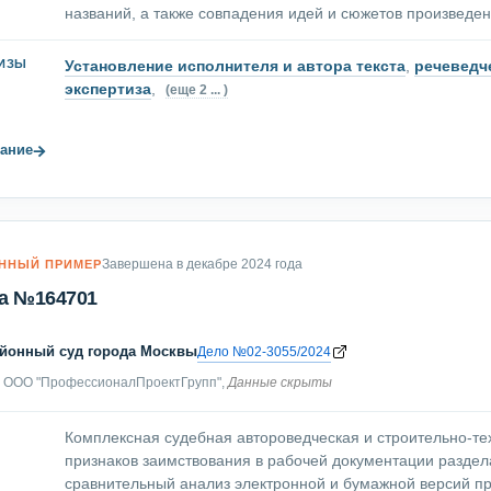
названий, а также совпадения идей и сюжетов произведен
Установление исполнителя и автора текста
,
речеведч
ТИЗЫ
экспертиза
,
(еще 2 ... )
→
ание
Завершена в декабре 2024 года
ННЫЙ ПРИМЕР
а №164701
йонный суд города Москвы
Дело №02-3055/2024
ООО "ПрофессионалПроектГрупп",
Данные скрыты
Комплексная судебная автороведческая и строительно-те
признаков заимствования в рабочей документации раздел
сравнительный анализ электронной и бумажной версий пр