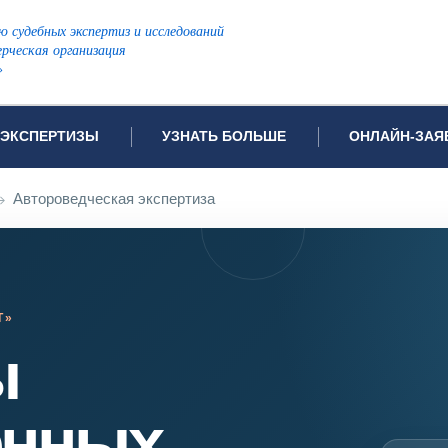
ю судебных экспертиз и исследований
рческая организация
»
ЭКСПЕРТИЗЫ
УЗНАТЬ БОЛЬШЕ
ОНЛАЙН-ЗАЯ
дов проводимых экспертиз
Примеры выполненных экспертиз
Заявка на инф
→
Автороведческая экспертиза
Видео
Заявка на пров
ПОПУЛЯРНЫЕ ВИДЫ ЭКСПЕРТИЗ:
Частые вопросы
Заявка на про
я экспертиза
Автотехническая экспертиза
Законодательная база
Задать вопрос
ая экспертиза
Генетическая экспертиза
Т»
ническая экспертиза
Компьютерно-техническая экспертиза
ы
я экспертиза
Медицинская экспертиза
ности
пертиза
Патентоведческая экспертиза
енных
еская экспертиза
Почерковедческая экспертиза