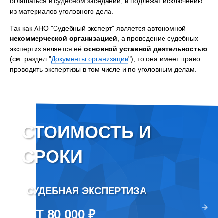
оглашаться в судебном заседании, и подлежат исключению
из материалов уголовного дела.
Так как АНО "Судебный эксперт" является автономной
некоммерческой организацией
, а проведение судебных
экспертиз является её
основной уставной деятельностью
(см. раздел "
Документы организации
"), то она имеет право
проводить экспертизы в том числе и по уголовным делам.
СТОИМОСТЬ И
СРОКИ
СУДЕБНАЯ ЭКСПЕРТИЗА
ВНЕ
два раза
ОТ 80 000 ₽
ОТ 