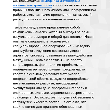
Да, независимая
экспертиза инженерных
даже пр
механизмов транспорта
способна выявить скрытые
она обе
оверно
причины повышенного износа или неэффективной
эконом
ку
работы, включая такие проявления, как высокий
деятель
ортного
расход топлива или снижение мощности.
я или
Основна
дефекта
Такое исследование представляет собой
заблаг
комплексный анализ, который выходит за рамки
износа 
ания.
визуального осмотра и общей диагностики. Наши
агрегат
 знаний
опытные специалисты используют
привест
специализированное оборудование и методики
отличие
для глубокого изучения состояния узлов и
проводи
мки
агрегатов, систем управления и взаимодействия
превен
ние,
между ними. Цель экспертизы – не просто
выход и
из
констатировать факт наличия проблемы, а
минимиз
 такой
определить ее первопричину, которая часто
простое
кроется в скрытых дефектах материалов,
соврем
нения
неправильной сборке, заводских недоработках,
электр
зии, а
некачественном ремонте, некорректной
скрытые
эксплуатации или даже программных сбоях в
проявля
электронных системах управления современного
негатив
транспорта. Это позволяет получить объективную
ные
Провед
картину технического состояния объекта, что
транспо
крайне важно для принятия обоснованных