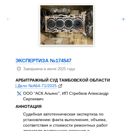
ЭКСП
Зав
АРБИТ
|
Дело 
ООО
ЭКСПЕРТИЗА №174547
УП
Завершена в июле 2025 года
ДЕ
МО
АРБИТРАЖНЫЙ СУД ТАМБОВСКОЙ ОБЛАСТИ
АННОТ
|
Дело №А64-71/2025
Суд
ООО "АСК Альянс", ИП Стребков Александр
инж
Сергеевич
чет
АННОТАЦИЯ
дли
спе
Судебная автотехническая экспертиза по
Экс
установлению факта выполнения, объема,
тра
соответствия и стоимости ремонтных работ
акт
двигателя внутреннего сгорания и