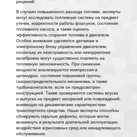
только 
решений.
связан
ное
В случаях повышенного расхода топлива, эксперты
нарушен
могут исследовать топливную систему на предмет
транспо
утечек, корректности работы форсунок, состояния
Экспер
ы, как
топливного насоса, а также оценить
оборудо
к
эффективность сгорания топлива в двигателе.
состоян
Особое внимание уделяется датчикам и
трансми
й,
электронному блоку управления двигателем,
электро
я
поскольку их неисправность или некорректная
предмет
калибровка могут существенно повлиять на
Такой п
на
топливную экономичность. При снижении
график 
фекты
мощности анализируются компрессия в
основыв
дении
цилиндрах, состояние поршневой группы,
а не то
ольку
газораспределительного механизма, а также
произво
ружение
турбонагнетателя, если он предусмотрен
распред
ндартов
конструкцией. Также проверяются системы впуска
как изл
чевым
и выпуска на предмет засорений или повреждений,
вителя
Кроме т
влияющих на динамические характеристики
повышае
транспортного средства. Наши эксперты способны
я
транспо
обнаружить скрытые дефекты, которые могли
для лю
возникнуть в результате длительной эксплуатации,
потенци
воздействия агрессивных сред или ненадлежащего
станут 
обслуживания.
ание,