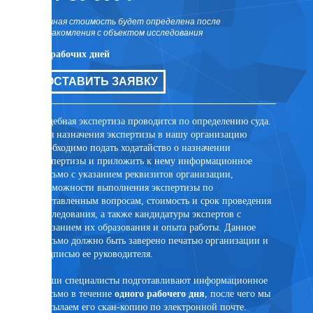
точная стоимость будет определена после
точная 
ознакомления с объектом исследования
ознаком
10 рабочих дней
10 рабо
цов для
ОСТАВИТЬ ЗАЯВКУ
ОСТ
ли иных
та
Судебная экспертиза проводится по определению суда.
Внесуде
Для назначения экспертизы в нашу организацию
договор
необходимо подать ходатайство о назначении
заключе
экспертизы и приложить к нему информационное
лицом. 
письмо с указанием реквизитов организации,
присутс
возможности выполнения экспертизы по
случае 
поставленным вопросам, стоимость и срок проведения
эксперт
исследования, а также кандидатуры экспертов с
помощи 
указанием их образования и опыта работы. Данное
PonyExpr
письмо должно быть заверено печатью организации и
подписью ее руководителя.
Наши специалисты подготавливают информационное
письмо в течение
одного рабочего дня
, после чего мы
ртного
высылаем его скан-копию по электронной почте.