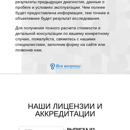
Для пол
результаты предыдущих диагностик, данные о
консуль
пробеге и условиях эксплуатации. Чем полнее
стей и
пожалуй
будет предоставлена информация, тем точнее и
дущих
позвони
объективнее будет результат исследования.
еста
анных
Для получения точного расчета стоимости и
оронним
детальной консультации по вашему конкретному
 и
случаю, пожалуйста, свяжитесь с нашими
сти
специалистами, заполнив форму на сайте или
позвонив нам.
Все вопросы
у
льный
ать
о
ов. Для
НАШИ ЛИЦЕНЗИИ И
тальной
АККРЕДИТАЦИИ
аю,
орму на
и
ВЫПИСКА ИЗ
ши