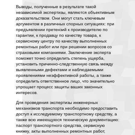
водител
аки,
Выводы, полученные в результате такой
снижает
зования
независимой экспертизы, являются объективным
условия
м
доказательством. Они могут стать ключевым
отрасли
грузок,
аргументом в различных спорных ситуациях: при
наличие
ских
предъявлении претензий к производителю по
проверо
абот по
гарантии, к продавцу по качеству товара, к
взаимо
сервисному центру по качеству выполненных
страхо
 стиль
ремонтных работ или при решении вопросов со
х
Для про
страховыми компаниями. Заключение эксперта
инжене
поможет точно определить степень ущерба,
как пр
установить причинно-следственную связь между
о
информ
выявленными дефектами и наблюдаемыми
е связь
перечен
проявлениями неэффективной работы, а также
.
паспорт
определить ответственное лицо, что значительно
данные 
упрощает процесс защиты ваших законных
любые д
интересов.
ия
результ
ый
Для проведения экспертизы инженерных
точнее 
иалы.
механизмов транспорта необходимо предоставить
детальн
едство
доступ к исследуемому транспортному средству, а
провес
низм, а
также всю имеющуюся техническую документацию:
адаптир
паспорт транспортного средства, сервисную
нужды и
книжку, акты выполненных ремонтных работ,