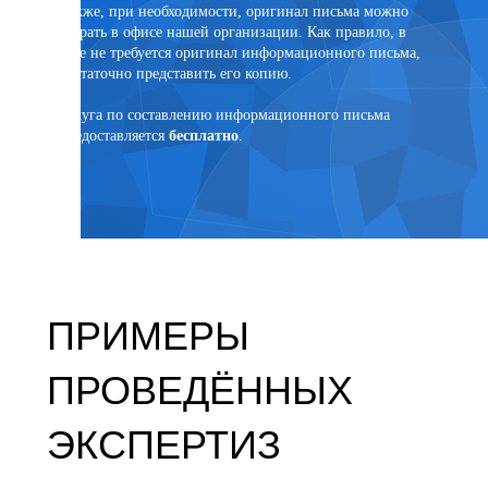
Также, при необходимости, оригинал письма можно
забрать в офисе нашей организации. Как правило, в
суде не требуется оригинал информационного письма,
достаточно представить его копию.
язанным
Услуга по составлению информационного письма
предоставляется
бесплатно
.
ПРИМЕРЫ
ПРОВЕДЁННЫХ
ЭКСПЕРТИЗ