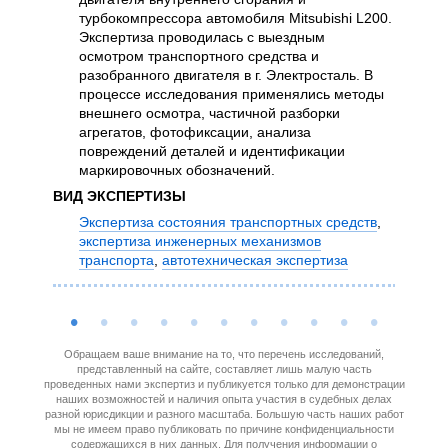
уст
турбокомпрессора автомобиля Mitsubishi L200.
воз
Экспертиза проводилась с выездным
диф
осмотром транспортного средства и
усл
разобранного двигателя в г. Электросталь. В
сто
процессе исследования применялись методы
тех
внешнего осмотра, частичной разборки
про
агрегатов, фотофиксации, анализа
тра
повреждений деталей и идентификации
спе
маркировочных обозначений.
тех
ВИД ЭКСПЕРТИЗЫ
ВИД Э
Экспертиза состояния транспортных средств
,
Оце
экспертиза инженерных механизмов
тра
транспорта
,
автотехническая экспертиза
мех
Обращаем ваше внимание на то, что перечень исследований,
представленный на сайте, составляет лишь малую часть
проведенных нами экспертиз и публикуется только для демонстрации
наших возможностей и наличия опыта участия в судебных делах
разной юрисдикции и разного масштаба. Большую часть наших работ
мы не имеем право публиковать по причине конфиденциальности
содержащихся в них данных. Для получения информации о