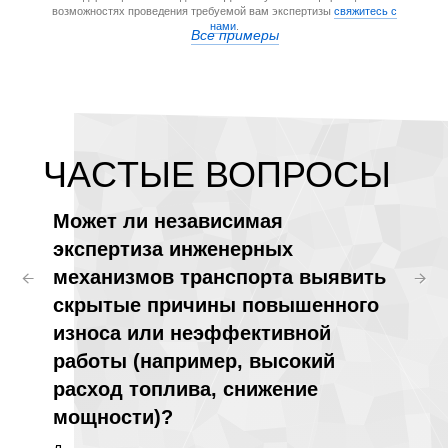
возможностях проведения требуемой вам экспертизы
свяжитесь с
нами
.
Все примеры
ЧАCТЫЕ ВОПРОСЫ
лить,
Может ли независимая
Для 
экспертиза инженерных
комп
ного
механизмов транспорта выявить
прев
имер,
скрытые причины повышенного
инже
износа или неэффективной
тран
работы (например, высокий
поло
расход топлива, снижение
Превен
мощности)?
транспо
крупных
?