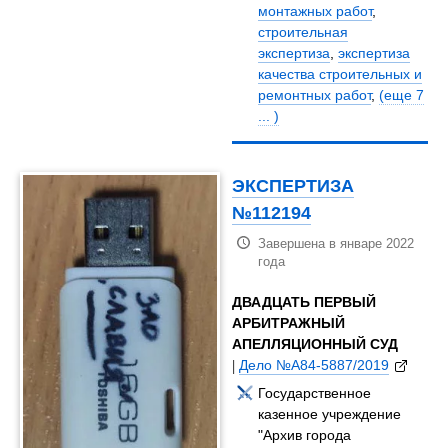
монтажных работ
,
строительная
экспертиза
,
экспертиза
качества строительных и
ремонтных работ
,
(еще 7
... )
ЭКСПЕРТИЗА
№112194
Завершена в январе 2022
года
ДВАДЦАТЬ ПЕРВЫЙ
АРБИТРАЖНЫЙ
АПЕЛЛЯЦИОННЫЙ СУД
|
Дело №А84-5887/2019
Государственное
казенное учреждение
"Архив города