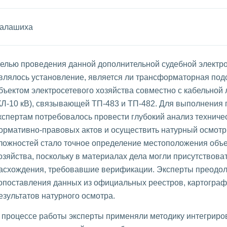
алашиха
елью проведения данной дополнительной судебной электро
влялось установление, является ли трансформаторная под
бъектом электросетевого хозяйства совместно с кабельной
КЛ-10 кВ), связывающей ТП-483 и ТП-482. Для выполнения 
кспертам потребовалось провести глубокий анализ техниче
ормативно-правовых актов и осуществить натурный осмотр 
ложностей стало точное определение местоположения объе
озяйства, поскольку в материалах дела могли присутствова
асхождения, требовавшие верификации. Эксперты преодол
опоставления данных из официальных реестров, картограф
езультатов натурного осмотра.
 процессе работы эксперты применяли методику интегриро