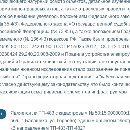
ключающего натурный осмотр объектов, детальное изучени
ормативно-правовых актов, а также отраслевых правил и т
собое внимание уделялось положениям Федерального зако
№ 35-ФЗ), Федерального закона «О государственной судебн
оссийской Федерации» (№ 73-ФЗ), а также положениям Гра
емельного (№ 136-ФЗ) кодексов РФ. Также были провере
4695-80, ГОСТ 24291-90, ГОСТ Р 55025-2012, ГОСТ 12.1.019
0238424.29.240.20.008-2009 и Правила устройства электро
зданий и Правила технической эксплуатации электроустано
начимым нюансом исследования стало разграничение понят
озяйства", "трансформаторная подстанция" и "кабельная л
огласно действующему законодательству, что было критиче
лассификации осматриваемых элементов инфраструктуры.
Является ли ТП-483 с кадастровым № 50:15:0000000:1
обл., г. Балашиха, ул. Горбово) единым объектом элект
кВ направлением ТП-483-ТП-482?