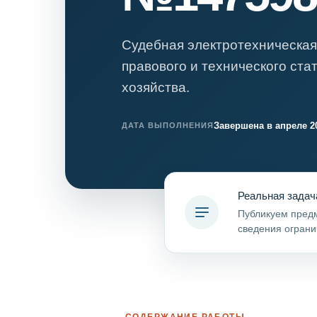
Психиатрическа
Рецензия на эк
Судебная электротехническая
Фоноскопическа
правового и технического ста
Экономическая
хозяйства.
Завершена в апреле 2
ДАТА ВЫПОЛНЕНИЯ
Реальная задач
Публикуем предм
сведения ограни
СОДЕРЖАНИЕ РАБОТЫ