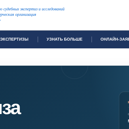
ю судебных экспертиз и исследований
рческая организация
»
ЭКСПЕРТИЗЫ
УЗНАТЬ БОЛЬШЕ
ОНЛАЙН-ЗАЯ
дов проводимых экспертиз
Примеры выполненных экспертиз
Заявка на инф
Видео
Заявка на пров
ПОПУЛЯРНЫЕ ВИДЫ ЭКСПЕРТИЗ:
Частые вопросы
Заявка на про
я экспертиза
Автотехническая экспертиза
Законодательная база
Задать вопрос
ая экспертиза
Генетическая экспертиза
иза
ническая экспертиза
Компьютерно-техническая экспертиза
я экспертиза
Медицинская экспертиза
ности
пертиза
Патентоведческая экспертиза
еская экспертиза
Почерковедческая экспертиза