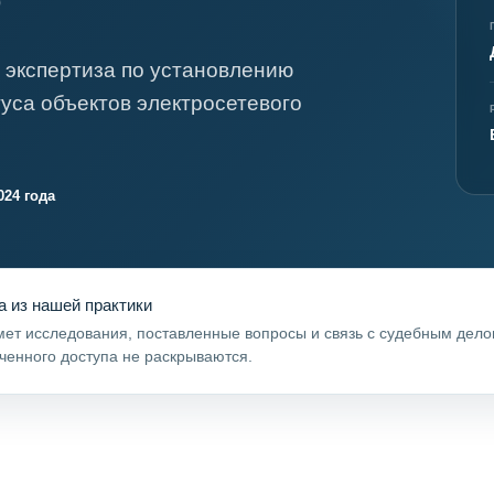
я экспертиза
Психологическая экспертиза
спертное заключение
Строительная экспертиза
 экспертиза по установлению
я экспертиза
Химическая экспертиза
туса объектов электросетевого
 экспертиза
Экспертиза давности создания докуме
024 года
а из нашей практики
ет исследования, поставленные вопросы и связь с судебным дел
ченного доступа не раскрываются.