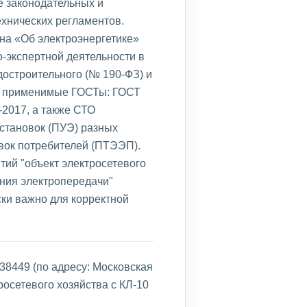
е законодательных и
ехнических регламентов.
на «Об электроэнергетике»
о-экспертной деятельности в
достроительного (№ 190-ФЗ) и
ны применимые ГОСТы: ГОСТ
-2017, а также СТО
установок (ПУЭ) разных
вок потребителей (ПТЭЭП).
ий "объект электросетевого
иния электропередачи"
ски важно для корректной
38449 (по адресу: Московская
росетевого хозяйства с КЛ-10