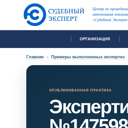
Центр по проведени
автономная некомме
«Судебный Эксперт
ОРГАНИЗАЦИЯ
Об организации
Список всех ви
Главная
→
Примеры выполненных экспертиз
Лицензии и аккредитации
Открытые перечни судов
Автороведческа
Отзывы
Видеотехническ
Для СМИ
ОПУБЛИКОВАННАЯ ПРАКТИКА
Эксперт
Инженерно-тех
Вакансии
Лингвистическа
Политика конфиденциаль
Оценочная экс
№147598
Пожарно-технич