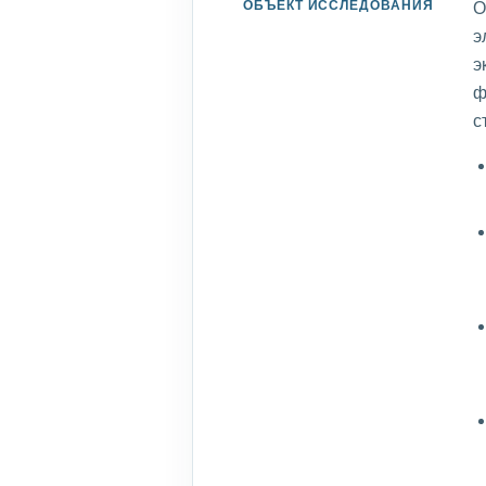
ОБЪЕКТ ИССЛЕДОВАНИЯ
О
э
э
ф
с