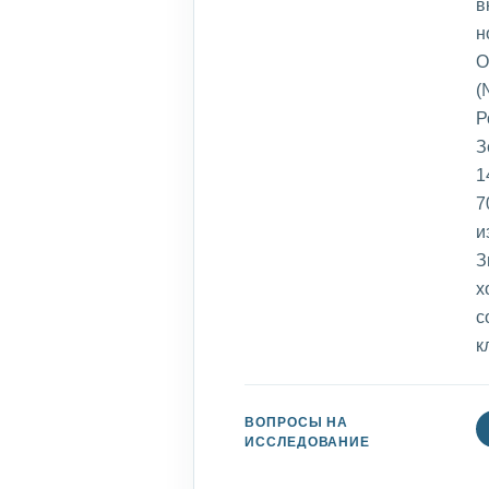
в
н
О
(
Р
З
1
7
и
З
х
с
к
ВОПРОСЫ НА
ИССЛЕДОВАНИЕ