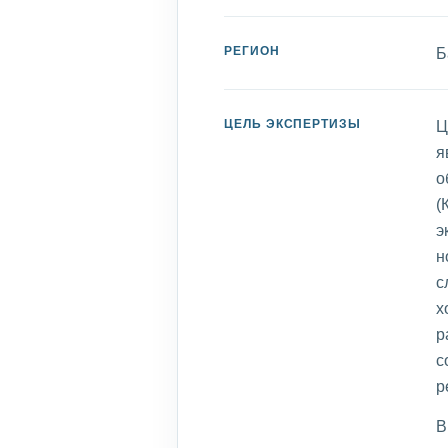
РЕГИОН
Б
ЦЕЛЬ ЭКСПЕРТИЗЫ
Ц
я
о
(
э
н
с
х
р
с
р
В