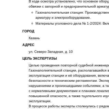
В ходе осмотра установлено, что основное обору
Психиатрическа
обвязки с запорной и предохранительной армат
Рецензия на эк
Газонаполнительная станция: Производствен
Фоноскопическа
арматуру и электрооборудование.
Материалы уголовного дела № 1-2/2024: Вкл
Экономическая
ГОРОД
Казань
АДРЕС
ул. Северо-Западная, д. 10
ЦЕЛЬ ЭКСПЕРТИЗЫ
Целью проведения повторной судебной инженерно
Газонаполнительной станции, располагавшейся в 
эксплуатация станции и её оборудования, вклю
безопасности и техническим регламентам. Эксп
нарушениями и произошедшими событиями, а так
с нормативными документами и планами локализ
повышенной опасности, а также тщательного из
эксплуатации.
В процессе работы эксперты столкнулись с рядо