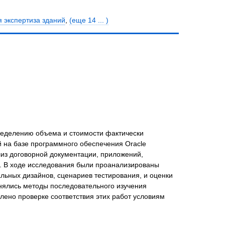
я экспертиза зданий
,
(еще 14 ... )
ределению объема и стоимости фактически
 на базе программного обеспечения Oracle
лиз договорной документации, приложений,
и. В ходе исследования были проанализированы
альных дизайнов, сценариев тестирования, и оценки
нялись методы последовательного изучения
лено проверке соответствия этих работ условиям