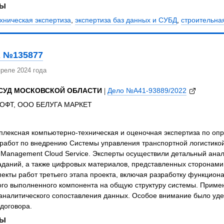
ЗЫ
хническая экспертиза
,
экспертиза баз данных и СУБД
,
строительна
 №135877
реле 2024 года
СУД МОСКОВСКОЙ ОБЛАСТИ
|
Дело №А41-93889/2022
ОФТ, ООО БЕЛУГА МАРКЕТ
плексная компьютерно-техническая и оценочная экспертиза по оп
работ по внедрению Системы управления транспортной логистикой
n Management Cloud Service. Эксперты осуществили детальный ана
заданий, а также цифровых материалов, представленных сторонам
екты работ третьего этапа проекта, включая разработку функцион
ого выполненного компонента на общую структуру системы. Приме
аналитического сопоставления данных. Особое внимание было уде
договора.
ЗЫ