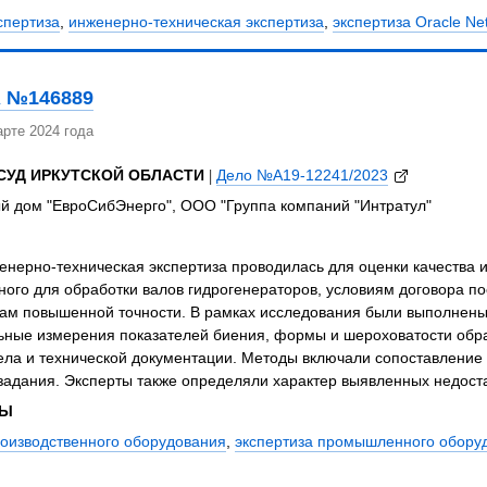
спертиза
,
инженерно-техническая экспертиза
,
экспертиза Oracle Net
 №146889
рте 2024 года
СУД ИРКУТСКОЙ ОБЛАСТИ
|
Дело №А19-12241/2023
й дом "ЕвроСибЭнерго", ООО "Группа компаний "Интратул"
нерно-техническая экспертиза проводилась для оценки качества и 
ого для обработки валов гидрогенераторов, условиям договора по
кам повышенной точности. В рамках исследования были выполнены
ьные измерения показателей биения, формы и шероховатости обра
ла и технической документации. Методы включали сопоставление 
задания. Эксперты также определяли характер выявленных недоста
ЗЫ
роизводственного оборудования
,
экспертиза промышленного обору