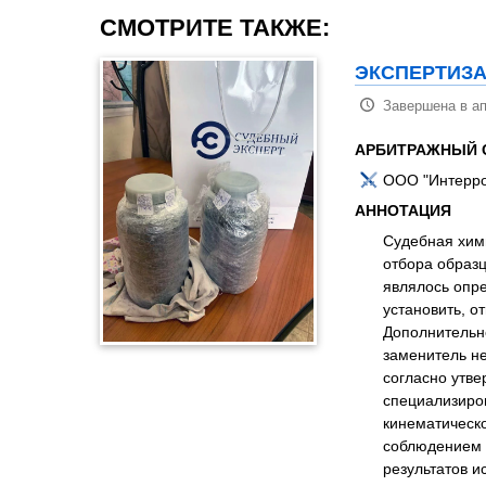
СМОТРИТЕ ТАКЖЕ:
ЭКСПЕРТИЗА
Завершена в ап
АРБИТРАЖНЫЙ С
ООО "Интерро
АННОТАЦИЯ
Судебная хими
отбора образ
являлось опре
установить, о
Дополнительн
заменитель не
согласно утв
специализиро
кинематическо
соблюдением 
результатов и