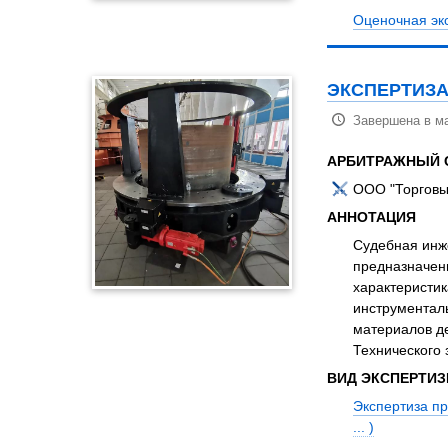
Оценочная эк
ЭКСПЕРТИЗА
Завершена в ма
АРБИТРАЖНЫЙ 
ООО "Торговы
АННОТАЦИЯ
Судебная инже
предназначенн
характеристи
инструментал
материалов де
Технического 
ВИД ЭКСПЕРТИ
Экспертиза п
... )