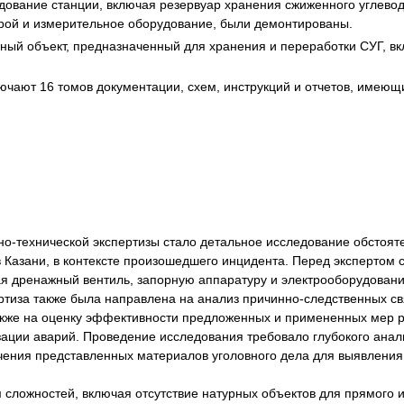
дование станции, включая резервуар хранения сжиженного углевод
я экспертиза
Психологическая экспертиза
урой и измерительное оборудование, были демонтированы.
спертное заключение
Строительная экспертиза
ный объект, предназначенный для хранения и переработки СУГ, в
я экспертиза
Химическая экспертиза
ючают 16 томов документации, схем, инструкций и отчетов, имеющ
 экспертиза
Экспертиза давности создания докуме
-технической экспертизы стало детальное исследование обстояте
Казани, в контексте произошедшего инцидента. Перед экспертом с
чая дренажный вентиль, запорную аппаратуру и электрооборудов
ертиза также была направлена на анализ причинно-следственных 
же на оценку эффективности предложенных и примененных мер ре
ации аварий. Проведение исследования требовало глубокого анал
учения представленных материалов уголовного дела для выявлени
м сложностей, включая отсутствие натурных объектов для прямого 