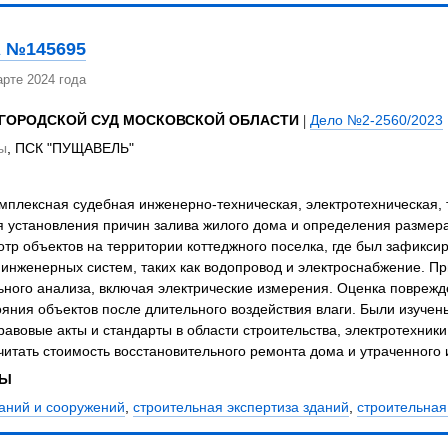
 №145695
рте 2024 года
 ГОРОДСКОЙ СУД МОСКОВСКОЙ ОБЛАСТИ
|
Дело №2-2560/2023
ы
, ПСК "ПУЩАВЕЛЬ"
плексная судебная инженерно-техническая, электротехническая, 
я установления причин залива жилого дома и определения размера
тр объектов на территории коттеджного поселка, где был зафикси
 инженерных систем, таких как водопровод и электроснабжение. П
ьного анализа, включая электрические измерения. Оценка поврежд
ояния объектов после длительного воздействия влаги. Были изуче
авовые акты и стандарты в области строительства, электротехники
читать стоимость восстановительного ремонта дома и утраченного
ЗЫ
даний и сооружений
,
строительная экспертиза зданий
,
строительная