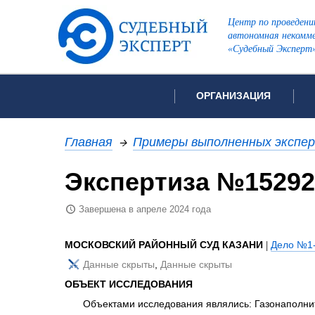
Центр по проведени
автономная некомме
«Судебный Эксперт
ОРГАНИЗАЦИЯ
Об организации
Список всех ви
Главная
→
Примеры выполненных экспе
Лицензии и аккредитации
Экспертиза №15292
Рекомендации арбитражн
Автороведческа
Отзывы
Завершена в апреле 2024 года
Видеотехническ
Для СМИ
Инженерно-тех
Вакансии
МОСКОВСКИЙ РАЙОННЫЙ СУД КАЗАНИ
|
Дело №1-
Лингвистическа
Политика конфиденциаль
Данные скрыты
,
Данные скрыты
Оценочная экс
ОБЪЕКТ ИССЛЕДОВАНИЯ
Пожарно-технич
Объектами исследования являлись: Газонаполнит