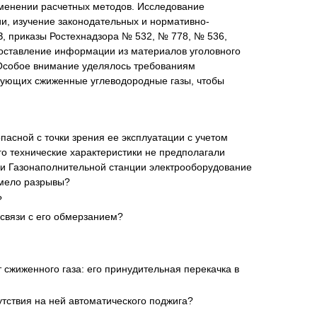
именении расчетных методов. Исследование
и, изучение законодательных и нормативно-
З, приказы Ростехнадзора № 532, № 778, № 536,
поставление информации из материалов уголовного
 Особое внимание уделялось требованиям
зующих сжиженные углеводородные газы, чтобы
пасной с точки зрения ее эксплуатации с учетом
о технические характеристики не предполагали
рии Газонаполнительной станции электрооборудование
имело разрывы?
?
 связи с его обмерзанием?
сжиженного газа: его принудительная перекачка в
тствия на ней автоматического поджига?