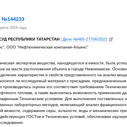
 №144233
реле 2024 года
УД РЕСПУБЛИКИ ТАТАРСТАН
|
Дело №А65-27706/2022
с", ООО "Нефтехимическая компания-Альянс"
ческая экспертиза вещества, находящегося в емкости, была успе
цов на месте расположения объекта в городе Нижнекамске. Основн
деление характеристик и свойств представленного на анализ вещес
тносится ли исследуемый материал к присадкам, предназначенным
о производилась оценка его соответствия требованиям Техническ
фтяного топлива, а также выяснялась возможность применения да
ержденным Техническим условиям. Для выполнения поставленных з
ванных лабораторных методов, включающий анализ фракционного 
й вязкости, содержания серы, зольности, воды и механических пр
действующих ГОСТов и Технических условий, обеспечивая научную
сследования.