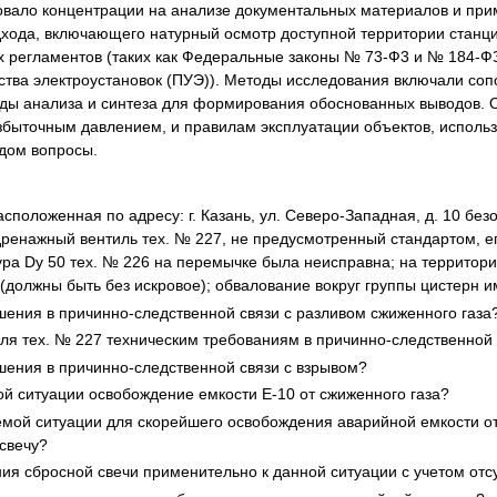
бовало концентрации на анализе документальных материалов и пр
хода, включающего натурный осмотр доступной территории станци
их регламентов (таких как Федеральные законы № 73-Ф3 и № 184-Ф
йства электроустановок (ПУЭ)). Методы исследования включали со
оды анализа и синтеза для формирования обоснованных выводов.
збыточным давлением, и правилам эксплуатации объектов, исполь
дом вопросы.
положенная по адресу: г. Казань, ул. Северо-Западная, д. 10 безо
ренажный вентиль тех. № 227, не предусмотренный стандартом, ег
тура Dy 50 тех. № 226 на перемычке была неисправна; на террито
(должны быть без искровое); обвалование вокруг группы цистерн 
шения в причинно-следственной связи с разливом сжиженного газа
иля тех. № 227 техническим требованиям в причинно-следственной
шения в причинно-следственной связи с взрывом?
й ситуации освобождение емкости Е-10 от сжиженного газа?
мой ситуации для скорейшего освобождения аварийной емкости от 
свечу?
ия сбросной свечи применительно к данной ситуации с учетом отсу