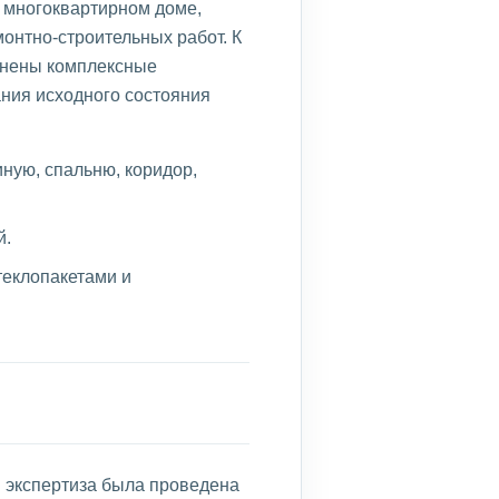
 многоквартирном доме,
онтно-строительных работ. К
лнены комплексные
ания исходного состояния
ную, спальню, коридор,
й.
теклопакетами и
я экспертиза была проведена