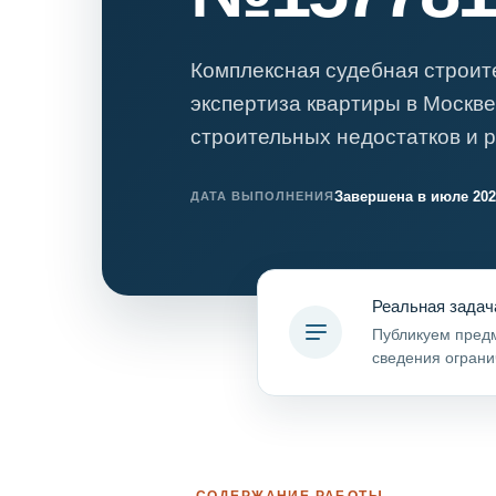
Психиатрическа
Рецензия на эк
Комплексная судебная строит
Фоноскопическа
экспертиза квартиры в Москв
Экономическая
строительных недостатков и р
Завершена в июле 202
ДАТА ВЫПОЛНЕНИЯ
Реальная задач
Публикуем предм
сведения ограни
СОДЕРЖАНИЕ РАБОТЫ