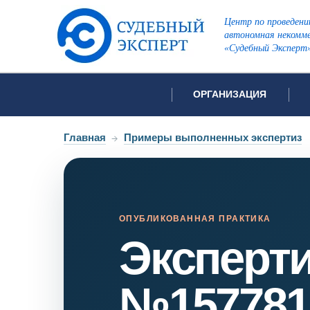
Центр по проведени
автономная некомме
«Судебный Эксперт
ОРГАНИЗАЦИЯ
Об организации
Список всех ви
Главная
→
Примеры выполненных экспертиз
Лицензии и аккредитации
Открытые перечни судов
Автороведческа
Отзывы
Видеотехническ
Для СМИ
ОПУБЛИКОВАННАЯ ПРАКТИКА
Эксперт
Инженерно-тех
Вакансии
Лингвистическа
Политика конфиденциаль
Оценочная экс
№157781
Пожарно-технич