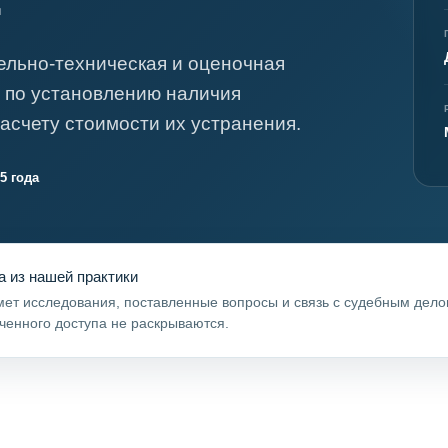
я экспертиза
Психологическая экспертиза
спертное заключение
Строительная экспертиза
ельно-техническая и оценочная
я экспертиза
Химическая экспертиза
е по установлению наличия
 экспертиза
Экспертиза давности создания докуме
асчету стоимости их устранения.
5 года
а из нашей практики
ет исследования, поставленные вопросы и связь с судебным дел
ченного доступа не раскрываются.