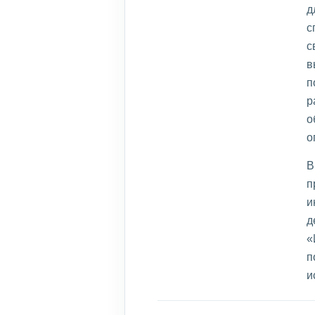
д
с
с
в
п
р
о
о
В
п
и
д
«
п
и