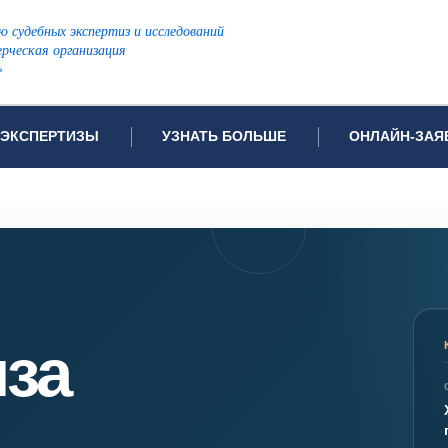
ю судебных экспертиз и исследований
рческая организация
»
ЭКСПЕРТИЗЫ
УЗНАТЬ БОЛЬШЕ
ОНЛАЙН-ЗАЯ
дов проводимых экспертиз
Примеры выполненных экспертиз
Заявка на инф
Видео
Заявка на пров
ПОПУЛЯРНЫЕ ВИДЫ ЭКСПЕРТИЗ:
Частые вопросы
Заявка на про
я экспертиза
Автотехническая экспертиза
Законодательная база
Задать вопрос
ая экспертиза
Генетическая экспертиза
иза
ническая экспертиза
Компьютерно-техническая экспертиза
я экспертиза
Медицинская экспертиза
ности
пертиза
Патентоведческая экспертиза
еская экспертиза
Почерковедческая экспертиза