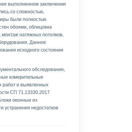
анее выполненном заключении
лись со сложностью,
ртиры были полностью
стен обоями, облицовка
, монтаж натяжных потолков,
борудования. Данное
дования исходного состояния
рументального обследования,
нные измерительные
х работ и выявленных
ости СП 71.13330.2017
Блоки оконные из
и устранения недостатков