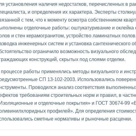
ля установления наличия недостатков, перечисленных в р
пециалиста, и определения их характера. Эксперты столкну
вязанной с тем, что к моменту осмотра собственником ква
ыполнены отделочные работы: оштукатуривание и оклейка 
олов и стен керамогранитом, устройство ламинатных полов
азводка инженерных систем и установка сантехнического о
бстоятельство ограничило возможность визуального обсле
граждающих конструкций, скрытых под слоями отделки.
 процессе работы применялись методы визуального и инст
редусмотренные СП 13-102-2003. Использовались повере
нструменты. Проводился анализ соответствия выполненны
ефектов требованиям строительных норм и правил, в частн
Изоляционные и отделочные покрытия» и ГОСТ 30674-99 «
оливинилхлоридных профилей». Для определения стоимост
спользовались сметные нормативы и рыночные расценки.