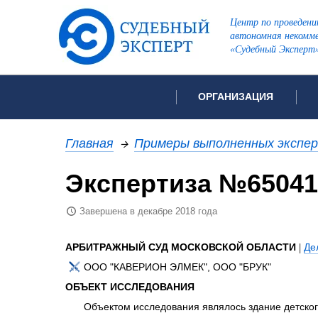
Центр по проведени
автономная некомме
«Судебный Эксперт
ОРГАНИЗАЦИЯ
Об организации
Список всех ви
Главная
→
Примеры выполненных экспе
Лицензии и аккредитации
Экспертиза №65041
Рекомендации арбитражн
Автороведческа
Отзывы
Завершена в декабре 2018 года
Видеотехническ
Для СМИ
Инженерно-тех
Вакансии
АРБИТРАЖНЫЙ СУД МОСКОВСКОЙ ОБЛАСТИ
|
Де
Лингвистическа
Политика конфиденциаль
ООО "КАВЕРИОН ЭЛМЕК", ООО "БРУК"
Оценочная экс
ОБЪЕКТ ИССЛЕДОВАНИЯ
Пожарно-технич
Объектом исследования являлось здание детског