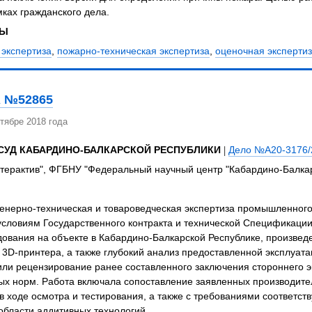
мках гражданского дела.
ЗЫ
 экспертиза
,
пожарно-техническая экспертиза
,
оценочная эксперти
 №52865
тябре 2018 года
СУД КАБАРДИНО-БАЛКАРСКОЙ РЕСПУБЛИКИ
|
Дело №А20-3176/
ерактив", ФГБНУ "Федеральный научный центр "Кабардино-Балкар
енерно-техническая и товароведческая экспертиза промышленного
условиям Государственного контракта и технической Спецификаци
дования на объекте в Кабардино-Балкарской Республике, произве
 3D-принтера, а также глубокий анализ предоставленной эксплуат
ли рецензирование ранее составленного заключения стороннего э
ых норм. Работа включала сопоставление заявленных производите
 ходе осмотра и тестирования, а также с требованиями соответст
области аддитивных технологий.