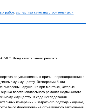
ых работ
,
экспертиза качества строительных и
"АРИН", Фонд капитального ремонта
спертиза по установлению причин перенапряжения в
недвижимому имуществу. Экспертами были
кже выявлены нарушения при монтаже, которые
 оценка восстановительного ремонта недвижимого
ижимому имуществу. В ходе исследования
тальных измерений и затратного подхода к оценке,
аботы было формирование объективного заключения