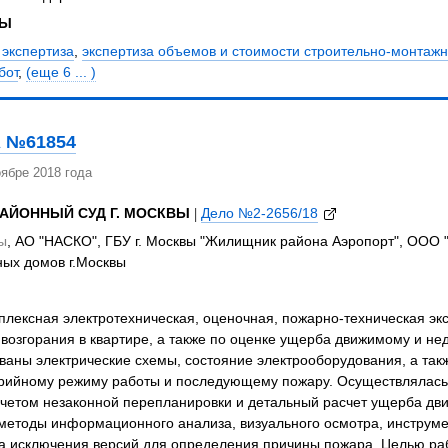
ЗЫ
 экспертиза
,
экспертиза объемов и стоимости строительно-монтажн
бот
,
(еще 6 ... )
 №61854
ябре 2018 года
АЙОННЫЙ СУД Г. МОСКВЫ
|
Дело №2-2656/18
ы
, АО "НАСКО", ГБУ г. Москвы "Жилищник района Аэропорт", ООО 
ных домов г.Москвы
лексная электротехническая, оценочная, пожарно-техническая эк
 возгорания в квартире, а также по оценке ущерба движимому и 
ваны электрические схемы, состояние электрооборудования, а та
арийному режиму работы и последующему пожару. Осуществлялась
учетом незаконной перепланировки и детальный расчет ущерба дв
етоды информационного анализа, визуального осмотра, инструмен
да исключения версий для определения причины пожара. Целью р