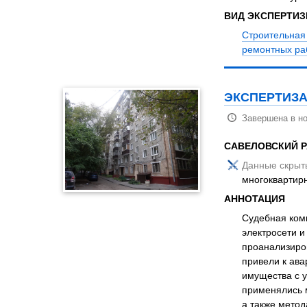
ВИД ЭКСПЕРТИ
Строительная
ремонтных ра
ЭКСПЕРТИЗА
Завершена в но
САВЕЛОВСКИЙ Р
Данные скрыт
многоквартир
АННОТАЦИЯ
Судебная комп
электросети и
проанализиро
привели к ав
имущества с 
применялись м
а также мето