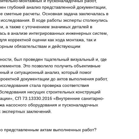
оительно-монтажных и пусконаладочных работ,
нен глубокий анализ представленной документации,
е сметные расчеты. Основная задача заключалась в
исследования. В ходе работы эксперты столкнулись
 а также с уточнением значимых деталей в
лась в анализе интегрированных инженерных систем,
я корректной оценки как хода монтажа, так и
ворным обязательствам и действующим
ности, был проведен тщательный визуальный и, где
элементов. Это позволило получить объективные
ный и ситуационный анализ, который помог
проектной документации до актов выполнения работ,
исследования стала проверка соответствия
бследования несущих строительных конструкций
зации», СП 73.13330.2016 «Внутренние санитарно-
ажа насосного оборудования и пусконаладочных
х экспертных заключений.
сно представленным актам выполненных работ?