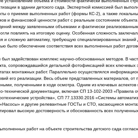
ее установление объема и стоимости фактически выполненных стр
изации в здании детского сада. Экспертной комиссией был выпол
кты о приемке выполненных работ (формы КС-2), а также локальны
ов и финансовой ценности работ с реальным состоянием объекта 
ений между заявленными объемами и фактически реализованными,
могли повлиять на итоговую оценку. Особенная сложность заключа
 и сложную автоматику, требующую специализированных знаний дл
лью было обеспечение соответствия всех выполненных работ дого
 был задействован комплекс научно-обоснованных методов. В част
екта, сопровождавшийся детальной фотофиксацией всех ключевых 
ьтатах монтажных работ. Параллельно осуществлялся информацион
овий его реализации. Весь объем представленных материалов, от 
нными, полученными в ходе осмотра. Одним из ключевых аспектов 
о-технической документации, включая СП 13-102-2003 «Правила о
ротехнические устройства», СП 77.13330.2016 «Системы автомати
69 «Насосы» и другие релевантные ГОСТы и СТО, касающиеся монт
нтировал высокую достоверность и обоснованность всех полученны
ыполненных работ на объекте строительства детского сада согла