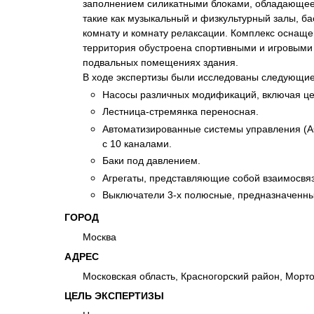
заполнением силикатными блоками, обладающее 
Психиатрическа
такие как музыкальный и физкультурный залы, б
Рецензия на эк
комнату и комнату релаксации. Комплекс осна
территория обустроена спортивными и игровыми
Фоноскопическа
подвальных помещениях здания.
Экономическая
В ходе экспертизы были исследованы следующие
Насосы различных модификаций, включая ц
Лестница-стремянка переносная.
Автоматизированные системы управления (АСУ
с 10 каналами.
Баки под давлением.
Агрегаты, представляющие собой взаимосвя
Выключатели 3-х полюсные, предназначенные 
ГОРОД
Москва
АДРЕС
Московская область, Красногорский район, Морто
ЦЕЛЬ ЭКСПЕРТИЗЫ