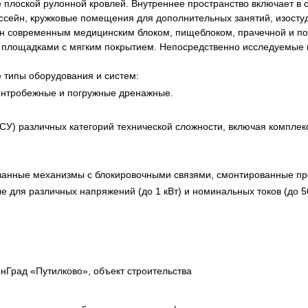
плоской рулонной кровлей. Внутреннее пространство включает в
я экспертиза
Психологическая экспертиза
ассейн, кружковые помещения для дополнительных занятий, изостуд
спертное заключение
Строительная экспертиза
щен современным медицинским блоком, пищеблоком, прачечной и 
 площадками с мягким покрытием. Непосредственно исследуемые
я экспертиза
Химическая экспертиза
 экспертиза
Экспертиза давности создания докуме
 типы оборудования и систем:
ентробежные и погружные дренажные.
) различных категорий технической сложности, включая комплексы I
занные механизмы с блокировочными связями, смонтированные пр
для различных напряжений (до 1 кВт) и номинальных токов (до 50
нГрад «Путилково», объект строительства