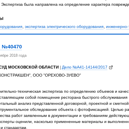
 Экспертиза была направлена на определение характера поврежде
ЗЫ
борудования
,
экспертиза электрического оборудования
,
инженерно-
 №40470
ябре 2018 года
СУД МОСКОВСКОЙ ОБЛАСТИ
|
Дело №А41-14144/2017
КОНСТРАКШЕН", ООО "ОРЕХОВО-ЗУЕВО"
оительно-техническая экспертиза по определению объемов и каче
дставляющем собой помещение ресторана быстрого обслуживания в
тальный анализ представленной договорной, проектной и сметной 
струментальное обследование объекта с фотофиксацией. Целью ра
ества работ заявленным в документации и требованиям действующ
Эксперты оценили, насколько примененные материалы и выполненн
и стандартам.