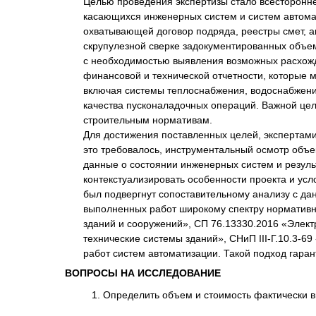
Целью проведения экспертизы стало всесторонн
касающихся инженерных систем и систем автомат
охватывающей договор подряда, реестры смет, а
скрупулезной сверке задокументированных объем
с необходимостью выявления возможных расхожд
финансовой и технической отчетности, которые 
включая системы теплоснабжения, водоснабжения
качества пусконаладочных операций. Важной це
строительным нормативам.
Для достижения поставленных целей, экспертами
это требовалось, инструментальный осмотр объ
данные о состоянии инженерных систем и резул
контекстуализировать особенности проекта и усл
был подвергнут сопоставительному анализу с да
выполненных работ широкому спектру нормативн
зданий и сооружений», СП 76.13330.2016 «Элект
технические системы зданий», СНиП III-Г.10.3-
работ систем автоматизации. Такой подход гара
ВОПРОСЫ НА ИССЛЕДОВАНИЕ
Определить объем и стоимость фактически в