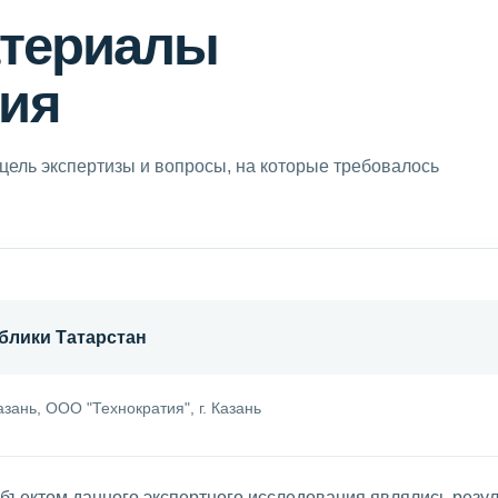
атериалы
ия
цель экспертизы и вопросы, на которые требовалось
блики Татарстан
азань, ООО "Технократия", г. Казань
бъектом данного экспертного исследования являлись резул