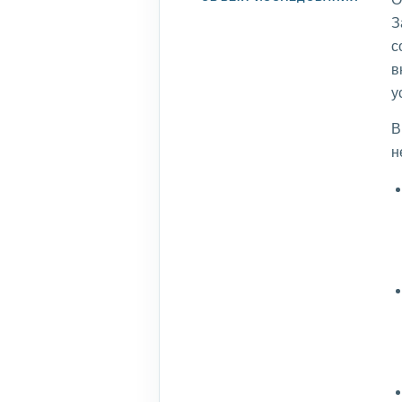
З
с
в
у
В
н