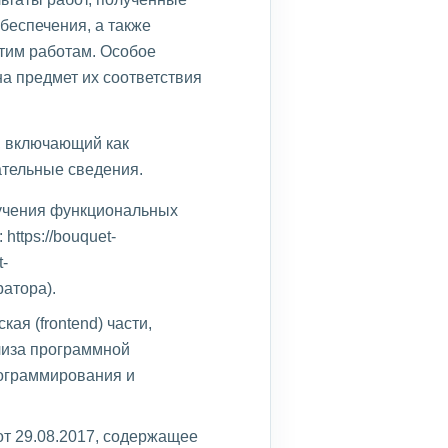
беспечения, а также
тим работам. Особое
а предмет их соответствия
, включающий как
ательные сведения.
зучения функциональных
ttps://bouquet-
t-
ратора).
ая (frontend) части,
лиза программной
рограммирования и
от 29.08.2017, содержащее