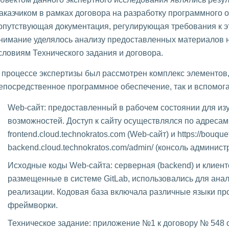
аказчиком в рамках договора на разработку программного о
опутствующая документация, регулирующая требования к э
нимание уделялось анализу предоставленных материалов н
словиям Технического задания и договора.
 процессе экспертизы был рассмотрен комплекс элементов
епосредственное программное обеспечение, так и вспомог
Web-сайт: предоставленный в рабочем состоянии для и
возможностей. Доступ к сайту осуществлялся по адресам: h
frontend.cloud.technokratos.com (Web-сайт) и https://bouque
backend.cloud.technokratos.com/admin/ (консоль админист
Исходные коды Web-сайта: серверная (backend) и клиентск
размещенные в системе GitLab, использовались для ана
реализации. Кодовая база включала различные языки п
фреймворки.
Техническое задание: приложение №1 к договору № 548 