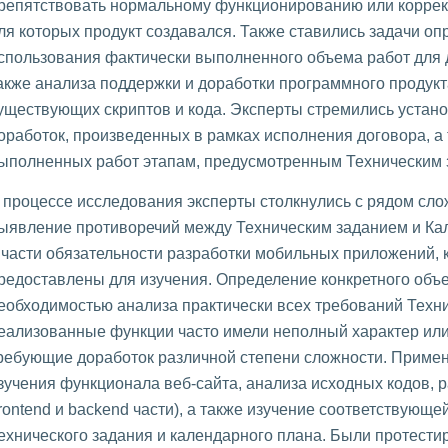
репятствовать нормальному функционированию или корре
ля которых продукт создавался. Также ставились задачи о
спользования фактически выполненного объема работ для 
акже анализа поддержки и доработки программного продук
уществующих скриптов и кода. Эксперты стремились устано
оработок, произведенных в рамках исполнения договора, а 
ыполненных работ этапам, предусмотренным Техническим 
 процессе исследования эксперты столкнулись с рядом сло
ыявление противоречий между Техническим заданием и К
 части обязательности разработки мобильных приложений, к
редоставлены для изучения. Определение конкретного объ
еобходимостью анализа практически всех требований Техни
еализованные функции часто имели неполный характер или
ребующие доработок различной степени сложности. Приме
зучения функционала веб-сайта, анализа исходных кодов, 
frontend и backend части), а также изучение соответствующе
ехнического задания и календарного плана. Были протести