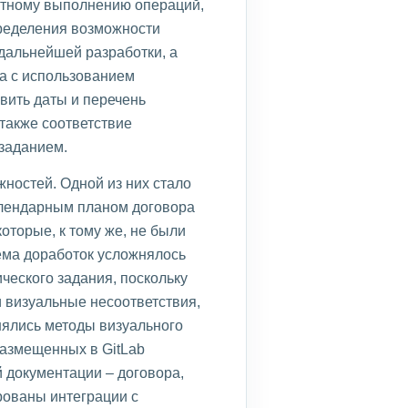
ктному выполнению операций,
пределения возможности
дальнейшей разработки, а
та с использованием
вить даты и перечень
также соответствие
заданием.
жностей. Одной из них стало
алендарным планом договора
оторые, к тому же, не были
ема доработок усложнялось
ческого задания, поскольку
 визуальные несоответствия,
нялись методы визуального
размещенных в GitLab
й документации – договора,
рованы интеграции с