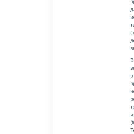
п
д
и
т
с
д
в
В
в
в
п
н
р
т
и
(
Т