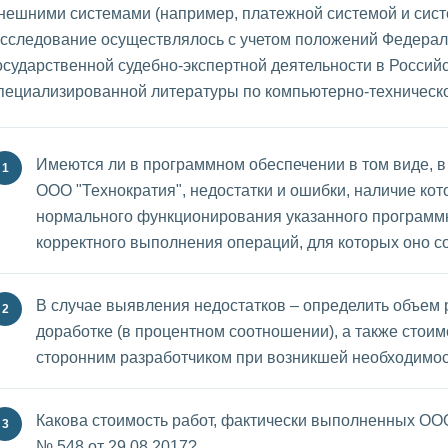
нешними системами (например, платежной системой и сист
сследование осуществлялось с учетом положений Федерал
осударственной судебно-экспертной деятельности в Россий
пециализированной литературы по компьютерно-техническо
Имеются ли в программном обеспечении в том виде, в
ООО "Технократия", недостатки и ошибки, наличие ко
нормального функционирования указанного программ
корректного выполнения операций, для которых оно с
В случае выявления недостатков – определить объем 
доработке (в процентном соотношении), а также стоим
сторонним разработчиком при возникшей необходимо
Какова стоимость работ, фактически выполненных ООО
№ 548 от 29.08.2017?