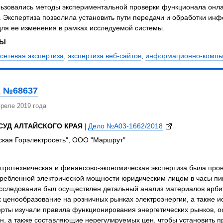
льзовались методы экспериментальной проверки функционала онл
 Экспертиза позволила установить пути передачи и обработки ин
для ее изменения в рамках исследуемой системы.
ЗЫ
сетевая экспертиза
,
экспертиза веб-сайтов
,
информационно-компью
 №68637
реле 2019 года
СУД АЛТАЙСКОГО КРАЯ
|
Дело №А03-1662/2018
ская Горэлектросеть", ООО "Маршрут"
ктротехническая и финансово-экономическая экспертиза была про
ребленной электрической мощности юридическим лицом в часы пико
исследования был осуществлен детальный анализ материалов арби
 ценообразование на розничных рынках электроэнергии, а также 
ерты изучали правила функционирования энергетических рынков, 
он, а также составляющие нерегулируемых цен, чтобы установить 