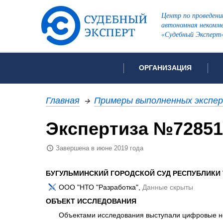
Центр по проведени
автономная некомме
«Судебный Эксперт
ОРГАНИЗАЦИЯ
Об организации
Список всех ви
Главная
→
Примеры выполненных экспе
Лицензии и аккредитации
Экспертиза №72851
Рекомендации арбитражн
Автороведческа
Отзывы
Завершена в июне 2019 года
Видеотехническ
Для СМИ
Инженерно-тех
Вакансии
БУГУЛЬМИНСКИЙ ГОРОДСКОЙ СУД РЕСПУБЛИКИ
Лингвистическа
Политика конфиденциаль
ООО "НТО "Разработка",
Данные скрыты
Оценочная экс
ОБЪЕКТ ИССЛЕДОВАНИЯ
Пожарно-технич
Объектами исследования выступали цифровые н