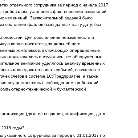
тах отдельного сотрудника за период с начала 2017
но требовалось установить факт внесения изменений
тих изменений. Заключительной задачей было
з состояния файлов базы данных на ту дату, без
сложностей. Для обеспечения неизменности и
очную копию носителя для дальнейшего
раммных комплексов, включающих операционные
льно подключались и изучались все обнаруженные
чительное внимание уделялось анализу временных
уировать последовательность событий, связанных с
очек счетов в системе 1С:Предприятие, а также
твия осуществлялись с соблюдением требований
компьютерно-технической и бухгалтерской
организации (дата её создания, модификации, дата
и 2018 годы?
 указанного сотрудника за период с 01.01.2017 по