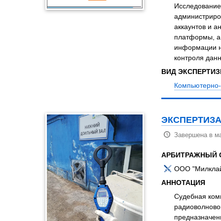
Исследование
администриров
аккаунтов и а
платформы, а
информации н
контроля данн
ВИД ЭКСПЕРТИ
Компьютерно-
ЭКСПЕРТИЗА
Завершена в ма
АРБИТРАЖНЫЙ 
ООО "Милклай
АННОТАЦИЯ
Судебная ком
радиоволново
предназначенн