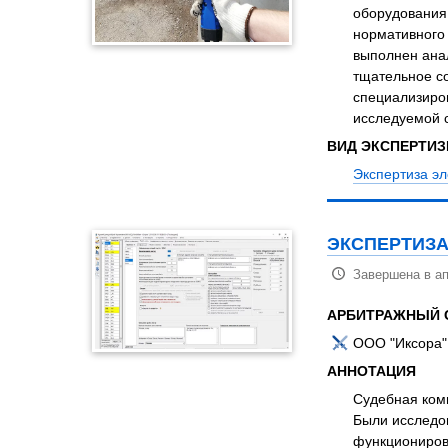
оборудования 
нормативного
выполнен анал
тщательное с
специализиров
исследуемой 
ВИД ЭКСПЕРТИ
Экспертиза эл
ЭКСПЕРТИЗА
Завершена в ап
АРБИТРАЖНЫЙ 
ООО "Иксора"
АННОТАЦИЯ
Судебная комп
Были исследо
функциониров