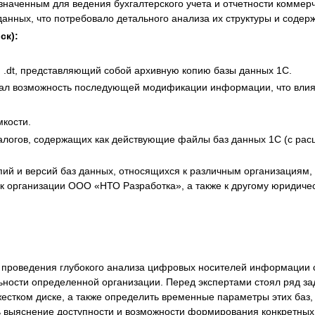
наченным для ведения бухгалтерского учета и отчетности коммерч
я экспертиза
Психологическая экспертиза
анных, что потребовало детального анализа их структуры и содер
спертное заключение
Строительная экспертиза
ск):
я экспертиза
Химическая экспертиза
 экспертиза
Экспертиза давности создания докуме
.dt, представляющий собой архивную копию базы данных 1С.
ючал возможность последующей модификации информации, что влия
кости.
логов, содержащих как действующие файлы баз данных 1С (с расши
пий и версий баз данных, относящихся к различным организациям,
 организации ООО «НТО Разработка», а также к другому юридичес
 проведения глубокого анализа цифровых носителей информации с
ности определенной организации. Перед экспертами стоял ряд за
естком диске, а также определить временные параметры этих баз,
 выяснение доступности и возможности формирования конкретных бу