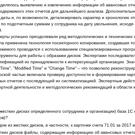
уделялось выявлению и извлечению информации об авансовых отче
 содержимого этих отчетов для дальнейшего анализа. Дополнитель
даты и, по возможности, детализировать характер и хронологию э
по подотчетным суммам у сотрудника на дату увольнения, исходя и
й.
ерты успешно преодолевали ряд методологических и технических 
ла применена технология посекторного копирования, создавшая т
ержимого проводился с использованием специализированных прог
трументы для работы с образами дисков. Экспертами последовате
тификацией их принадлежности к интересующей организации. Зна
s Time", "Modified Time" и "Change Time" – что позволило реконстр
рской частью включала проверку доступности и формирование карт
вых отчетов с последующей их систематизацией. Экспертные дейс
ертной деятельности и методологических рекомендаций в области 
естких дисках определенного сотрудника и организации) база 1С 
ов)?
м из жестких дисков, в частности, к карточке счета 71.01 за 2017 
стких дисков файлы, содержащие информацию об авансовых отчетах