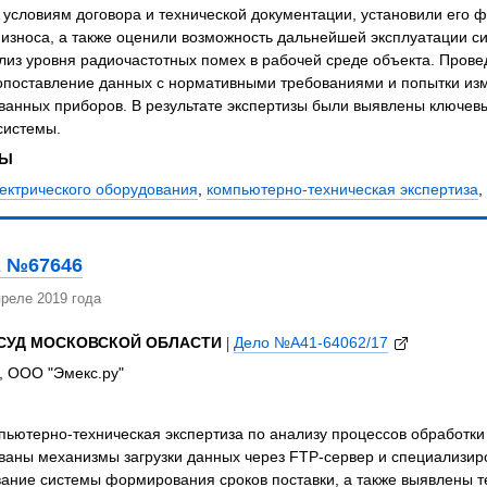
условиям договора и технической документации, установили его 
 износа, а также оценили возможность дальнейшей эксплуатации 
из уровня радиочастотных помех в рабочей среде объекта. Прове
опоставление данных с нормативными требованиями и попытки из
анных приборов. В результате экспертизы были выявлены ключевы
системы.
ЗЫ
ектрического оборудования
,
компьютерно-техническая экспертиза
,
 №67646
реле 2019 года
СУД МОСКОВСКОЙ ОБЛАСТИ
|
Дело №А41-64062/17
, ООО "Эмекс.ру"
ьютерно-техническая экспертиза по анализу процессов обработки 
ваны механизмы загрузки данных через FTP-сервер и специализир
ание системы формирования сроков поставки, а также выявлены т