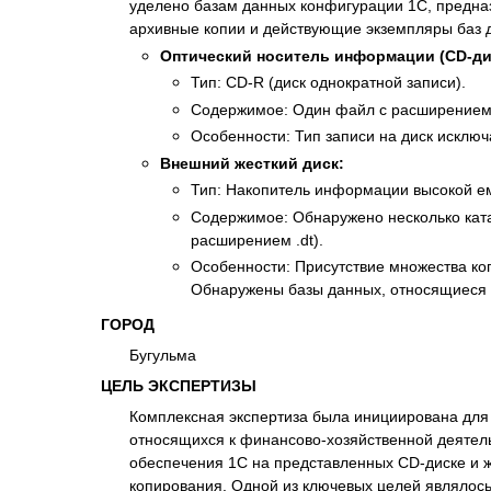
уделено базам данных конфигурации 1С, предназ
Психиатрическа
архивные копии и действующие экземпляры баз д
Рецензия на эк
Оптический носитель информации (CD-ди
Фоноскопическа
Тип: CD-R (диск однократной записи).
Экономическая
Содержимое: Один файл с расширением 
Особенности: Тип записи на диск искл
Внешний жесткий диск:
Тип: Накопитель информации высокой ем
Содержимое: Обнаружено несколько ката
расширением .dt).
Особенности: Присутствие множества ко
Обнаружены базы данных, относящиеся к
ГОРОД
Бугульма
ЦЕЛЬ ЭКСПЕРТИЗЫ
Комплексная экспертиза была инициирована для
относящихся к финансово-хозяйственной деятель
обеспечения 1С на представленных CD-диске и ж
копирования. Одной из ключевых целей являлось