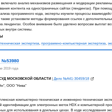
 включало анализ механизмов размещения и модерации рекламных
ания контента на одностраничных сайтах (лендингах). При помощ
нализа программного кода, эксперты изучили процессы взаимодей
 также установили методы формирования ссылок с дополнительны
а лендингах. Особое внимание было уделено вопросам выплат во
ых внутри системы.
ЗЫ
техническая экспертиза
,
программно-компьютерная экспертиза
,
эк
 №53980
е 2019 года
СУД МОСКОВСКОЙ ОБЛАСТИ
|
Дело №А41-30459/18
н", ООО "Нива"
плексная компьютерно-техническая и инженерно-техническая эксп
й идентификации для электронных меток HDX и компьютерной прог
ых для использования в доильных цехах. В ходе исследования эк