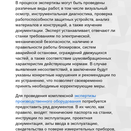
ния, но
слово в
В процессе экспертизы могут быть проведены
каждая
различные виды работ, в том числе визуальный
особую 
осмотр, инструментальная диагностика, проверка
"глазам
работоспособности защитных устройств, анализ
важност
материалов и конструкций, а также изучение
материа
документации. Эксперт устанавливает, отвечают ли
льтатов
техниче
станки требованиям по электрической,
ывается,
эксплуа
механической безопасности, наличию и
м
неиспр
правильности работы блокировок, систем
 и
аварийной остановки, ограждений движущихся
й. При
Для пр
частей, а также соответствие шумовибрационных
рианты
металл
характеристик действующим нормам. В случае
условия
выявления несоответствий, в заключении будут
правило
указаны конкретные нарушения и рекомендации по
полный
их устранению, что позволяет своевременно
ей
сведени
принять необходимые корректирующие меры.
то
Тех
Для проведения комплексной
экспертизы
экс
производственного оборудования
потребуется
сер
олнения
предоставить ряд документов. В их число, как
обо
ования,
правило, входят: технические паспорта на станки,
клю
вора.
инструкции по эксплуатации, проектная
рег
документация, акты ввода в эксплуатацию,
ия
экс
свидетельства о поверке измерительных приборов,