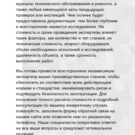
при
журналы технического обслуживания и ремонта, а
перту
Дог
также любые имеющиеся акты предыдущих
оговор
пус
проверок или инспекций. Чем полнее будет
ий
про
предоставлена документация, тем более глубоким
ные
рем
и всесторонним окажется исследование. На
ленных
обя
стоимость и сроки проведения экспертизы влияют
поводу
отв
такие факторы, как количество и тип станков, их
олы
"жи
техническая сложность, возраст оборудования,
Акт
объем необходимых испытаний и исследований,
же
осв
удаленность объекта, а также срочность
осов к
рек
выполнения работ.
ваться
пер
уации.
Эти
Мы готовы провести всестороннюю независимую
зы
обо
экспертизу ваших производственных станков, чтобы
вре
обеспечить их соответствие всем действующим
ыезда
Фот
нормам и стандартам, минимизировать риски и
 а также
до,
подтвердить безопасность эксплуатации. Для
про
получения точного расчета стоимости и подробной
обо
консультации по вашему конкретному случаю,
и
нез
пожалуйста, заполните форму обратной связи на
тному
хар
нашем сайте или позвоните нам по указанному
про
телефону. Наши специалисты оперативно ответят
вие в
опи
на все ваши вопросы и предложат оптимальное
у и
Слу
решение.