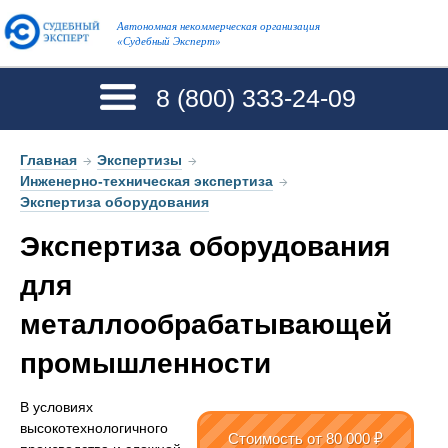
Автономная некоммерческая организация
«Судебный Эксперт»
8 (800)
333-24-09
Главная
→
Экспертизы
→
Инженерно-техническая экспертиза
→
Экспертиза оборудования
Экспертиза оборудования
для
металлообрабатывающей
промышленности
В условиях
высокотехнологичного
Стоимость
от 80 000 ₽