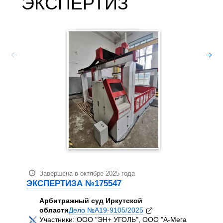
ЭКСПЕРТИЗ
Зав
ЭКСП
Арб
обл
Уча
АО 
АН
Суд
про
кач
Завершена в октябре 2025 года
шли
ЭКСПЕРТИЗА №175547
усл
нор
Арбитражный суд Иркутской
экс
области
Дело №А19-9105/2025
осм
Участники:
ООО "ЭН+ УГОЛЬ", ООО "А-Мега
тес