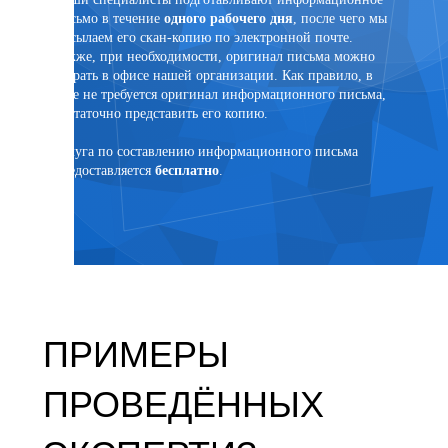
письмо в течение
одного рабочего дня
, после чего мы
ртного
высылаем его скан-копию по электронной почте.
Также, при необходимости, оригинал письма можно
забрать в офисе нашей организации. Как правило, в
суде не требуется оригинал информационного письма,
достаточно представить его копию.
язанным
Услуга по составлению информационного письма
предоставляется
бесплатно
.
ПРИМЕРЫ
ПРОВЕДЁННЫХ