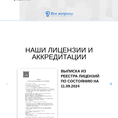
про
пре
обо
Все вопросы
рем
ути
сод
реш
обо
Бух
зат
НАШИ ЛИЦЕНЗИИ И
зак
АККРЕДИТАЦИИ
так
Это
акт
ВЫПИСКА ИЗ
пор
РЕЕСТРА ЛИЦЕНЗИЙ
Под
ПО СОСТОЯНИЮ НА
Медиц
орг
11.09.2024
прове
или
право
инф
других
мат
рем
экс
Рез
тех