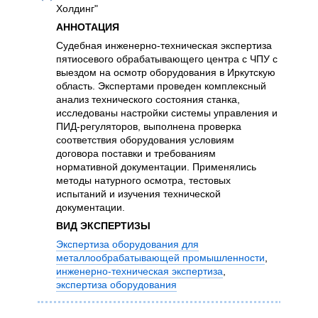
Холдинг"
дет
экс
АННОТАЦИЯ
вып
Судебная инженерно-техническая экспертиза
хар
пятиосевого обрабатывающего центра с ЧПУ с
ГОС
выездом на осмотр оборудования в Иркутскую
Фед
область. Экспертами проведен комплексный
оце
анализ технического состояния станка,
выя
исследованы настройки системы управления и
тех
ПИД-регуляторов, выполнена проверка
ВИ
соответствия оборудования условиям
договора поставки и требованиям
Экс
нормативной документации. Применялись
мет
методы натурного осмотра, тестовых
инж
испытаний и изучения технической
экс
документации.
(еще
ВИД ЭКСПЕРТИЗЫ
Экспертиза оборудования для
металлообрабатывающей промышленности
,
инженерно-техническая экспертиза
,
экспертиза оборудования