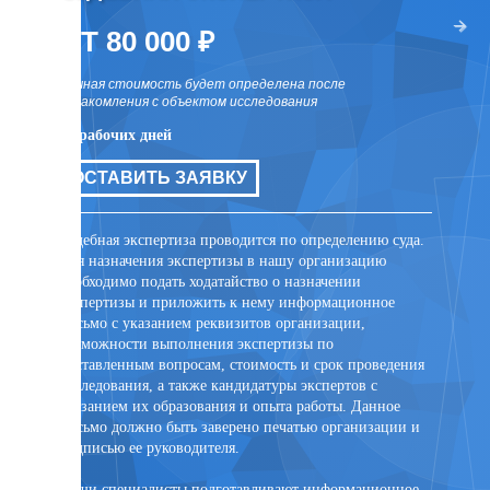
два раза
ОТ 80 000 ₽
ОТ 
точная стоимость будет определена после
точная 
ознакомления с объектом исследования
ознаком
10 рабочих дней
10 рабо
цов для
ОСТАВИТЬ ЗАЯВКУ
ОСТ
ли иных
та
Судебная экспертиза проводится по определению суда.
Внесуде
Для назначения экспертизы в нашу организацию
договор
необходимо подать ходатайство о назначении
заключе
экспертизы и приложить к нему информационное
лицом. 
письмо с указанием реквизитов организации,
присутс
возможности выполнения экспертизы по
случае 
поставленным вопросам, стоимость и срок проведения
эксперт
исследования, а также кандидатуры экспертов с
помощи 
указанием их образования и опыта работы. Данное
PonyExpr
письмо должно быть заверено печатью организации и
подписью ее руководителя.
Наши специалисты подготавливают информационное