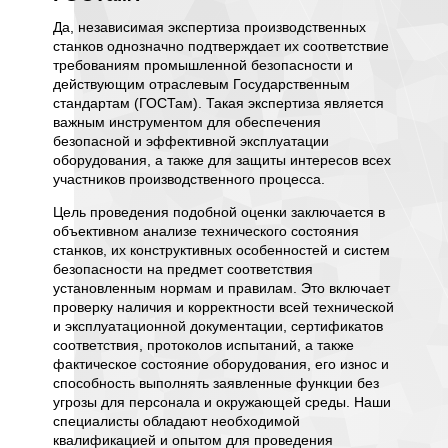
отре
Да, независимая экспертиза производственных
станков однозначно подтверждает их соответствие
ое,
Даже в 
требованиям промышленной безопасности и
ение о
или зна
действующим отраслевым Государственным
экспер
стандартам (ГОСТам). Такая экспертиза является
сравнив
оборудо
важным инструментом для обеспечения
телями
свою сп
безопасной и эффективной эксплуатации
исследо
оборудования, а также для защиты интересов всех
льством
визуаль
участников производственного процесса.
уде.
физичес
или его
Цель проведения подобной оценки заключается в
Вместо 
объективном анализе технического состояния
м
докумен
станков, их конструктивных особенностей и систем
чиной
перепи
безопасности на предмет соответствия
м и
называе
установленным нормам и правилам. Это включает
мая
эксперт
проверку наличия и корректности всей технической
и эксплуатационной документации, сертификатов
Основно
соответствия, протоколов испытаний, а также
воссозд
фактическое состояние оборудования, его износ и
о
картины
способность выполнять заявленные функции без
от
устано
угрозы для персонала и окружающей среды. Наши
ичин
его ути
специалисты обладают необходимой
ано с
ремонтн
квалификацией и опытом для проведения