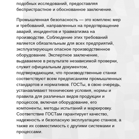
ьной
характе
подобных исследований, предоставляя
 же
его физ
беспристрастное и обоснованное заключение.
м в
обоснов
го
автоно
Промышленная безопасность — это комплекс мер
ый
«Судеб
и требований, направленных на предотвращение
 имеет
квалиф
аварий, инцидентов и травматизма на
аналит
производстве. Соблюдение этих требований
при отс
является обязательным для всех предприятий,
базы
аргуме
эксплуатирующих опасное производственное
ическую
для реш
оборудование. Экспертное заключение,
ания,
эксперт
выдаваемое в результате независимой проверки,
металл
служит официальным документом,
и
помочь
подтверждающим, что производственные станки
в экспл
соответствуют всем предписаниям промышленных
качеств
стандартов и нормативов. ГОСТы, в свою очередь,
чества
строя в
устанавливают технические условия, нормы и
правила для различных видов продукции и
Успех р
процессов, включая оборудование, его
ванного
напряму
компоненты, методы испытаний и маркировку.
онтроля
предос
Соответствие ГОСТам гарантирует качество,
которые
деталь
надежность и безопасную эксплуатацию станков, а
огичных
тем выш
также их совместимость с другими системами и
я
однозна
процессами.
ли не
самого 