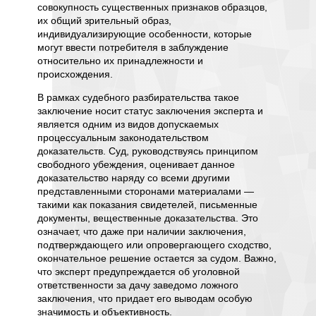
совокупность существенных признаков образцов,
и
скорост
их общий зрительный образ,
римого
острой,
индивидуализирующие особенности, которые
еля).
высока.
могут ввести потребителя в заблуждение
ых
длител
относительно их принадлежности и
и требо
происхождения.
 с уже
исчисл
ие
изъятия
В рамках судебного разбирательства такое
о
произв
заключение носит статус заключения эксперта и
тствия
непопр
является одним из видов допускаемых
и фина
процессуальным законодательством
доказательств. Суд, руководствуясь принципом
арный
Патент
свободного убеждения, оценивает данное
и услуг
образц
доказательство наряду со всеми другими
комплек
представленными сторонами материалами —
которог
такими как показания свидетелей, письменные
ное
дизайн
документы, вещественные доказательства. Это
е и
базами
означает, что даже при наличии заключения,
отличать
промышл
подтверждающего или опровергающего сходство,
я от
охраня
окончательное решение остается за судом. Важно,
ации
собстве
что эксперт предупреждается об уголовной
ная
сходств
ответственности за дачу заведомо ложного
ть
специал
заключения, что придает его выводам особую
Охрана
уникаль
значимость и объективность.