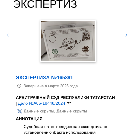
ЭКСПЕРТИЗ
ЭКСП
Зав
АРБИТ
|
Дело 
Дан
ЭКСПЕРТИЗА №165391
АННОТ
Завершена в марте 2025 года
Суд
уст
АРБИТРАЖНЫЙ СУД РЕСПУБЛИКИ ТАТАРСТАН
изо
|
Дело №А65-18448/2024
268
Данные скрыты
,
Данные скрыты
«Мо
АННОТАЦИЯ
«FA
дет
Судебная патентоведческая экспертиза по
изо
установлению факта использования