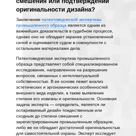
смешения или подтверждении
чтоб
рного
оригинальности дизайна?
нару
изайн
изде
Заключение
патентоведческой экспертизы
венно, в
промышленного образца
является одним из
листом.
Да, про
важнейших доказательств в судебном процессе,
льной
промыш
однако оно не обладает заранее установленной
азных
продукт
силой и оценивается судом в совокупности с
регист
остальными материалами дела.
извана
разумно
еленных
наруше
Патентоведческая экспертиза промышленного
ида
интелле
образца представляет собой специализированное
исследование, направленное на разрешение
Появлен
вопросов, связанных с интеллектуальной
шний
решения
собственностью. В ее основе лежит анализ
о
опреде
эстетических и эргономических особенностей
игнорир
внешнего вида изделия, а также выявление
го
весьма
степени его новизны и оригинальности. Основная
ии
предвар
задача эксперта — определить, является ли
рмирует
значите
оспариваемый дизайн тождественным или
равовой
предст
сходным до степени смешения с
может 
зарегистрированным промышленным образцом,
ента.
степен
либо же он обладает достаточной оригинальностью
это
чужим д
для самостоятельной охраны. Эксперт исследует
информ