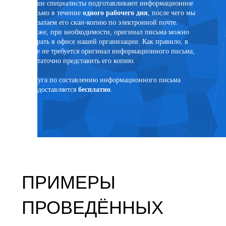
Наши специалисты подготавливают информационное
письмо в течение
одного рабочего дня
, после чего мы
ртного
высылаем его скан-копию по электронной почте.
Также, при необходимости, оригинал письма можно
забрать в офисе нашей организации. Как правило, в
суде не требуется оригинал информационного письма,
достаточно представить его копию.
язанным
Услуга по составлению информационного письма
предоставляется
бесплатно
.
ПРИМЕРЫ
ПРОВЕДЁННЫХ