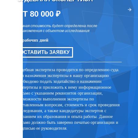
два раза
ОТ 80 000 ₽
ОТ 
точная стоимость будет определена после
точная 
ознакомления с объектом исследования
ознаком
10 рабочих дней
10 рабо
цов для
ОСТАВИТЬ ЗАЯВКУ
ОСТ
ли иных
та
Судебная экспертиза проводится по определению суда.
Внесуде
Для назначения экспертизы в нашу организацию
договор
необходимо подать ходатайство о назначении
заключе
экспертизы и приложить к нему информационное
лицом. 
письмо с указанием реквизитов организации,
присутс
возможности выполнения экспертизы по
случае 
поставленным вопросам, стоимость и срок проведения
эксперт
исследования, а также кандидатуры экспертов с
помощи 
указанием их образования и опыта работы. Данное
PonyExpr
письмо должно быть заверено печатью организации и
подписью ее руководителя.