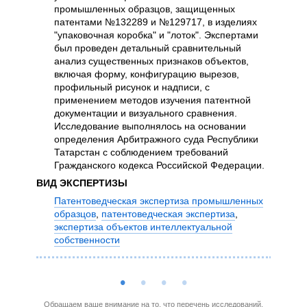
хар
промышленных образцов, защищенных
При
патентами №132289 и №129717, в изделиях
исс
"упаковочная коробка" и "лоток". Экспертами
инф
был проведен детальный сравнительный
вкл
анализ существенных признаков объектов,
по 
включая форму, конфигурацию вырезов,
Экс
профильный рисунок и надписи, с
юри
применением методов изучения патентной
135
документации и визуального сравнения.
раб
Исследование выполнялось на основании
отс
определения Арбитражного суда Республики
про
Татарстан с соблюдением требований
на 
Гражданского кодекса Российской Федерации.
кон
ВИД ЭКСПЕРТИЗЫ
сра
Патентоведческая экспертиза промышленных
зая
образцов
,
патентоведческая экспертиза
,
дос
экспертиза объектов интеллектуальной
исс
собственности
гра
при
поз
пос
исп
соб
Обращаем ваше внимание на то, что перечень исследований,