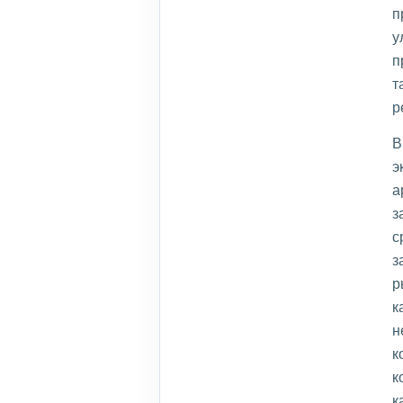
п
у
п
т
р
В
э
а
з
с
з
р
к
н
к
к
к