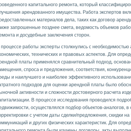
роведенного капитального ремонта, который классифициро
лучшения арендованного имущества. Работа экспертов вкл
редоставленных материалов дела, таких как договор аренды
акже запрошенные позднее смета, ведомость объемов рабо
емонта и досудебные заключения сторон.
 процессе работы эксперты столкнулись с необходимостью 
кономических, технических и правовых аспектов. Для опре
рендной платы применялся сравнительный подход, основа
амещения, спроса и предложения, соответствия, конкуренц
реды и наилучшего и наиболее эффективного использовани
атратного подходов для оценки арендной платы было обосн
ыночной активности и сложности достоверного расчета из
апитализации. В процессе исследования проводился подро
едвижимости, осуществлялся подбор объектов-аналогов, в 
орректировки с учетом даты сделки/предложения, скидки на
оммуникаций и других физических характеристик. Для опре
апитального ремонта были изучены договоры, акты выполн