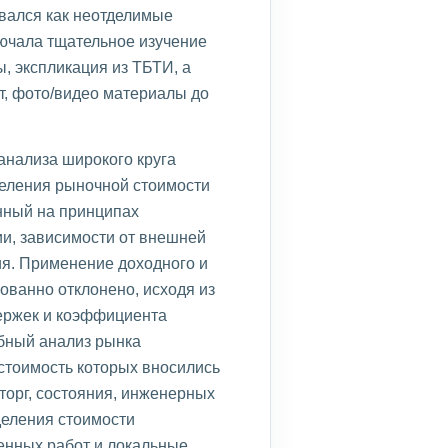
вался как неотделимые
ючала тщательное изучение
, экспликация из ТБТИ, а
т, фото/видео материалы до
анализа широкого круга
деления рыночной стоимости
нный на принципах
ии, зависимости от внешней
я. Применение доходного и
ованно отклонено, исходя из
держек и коэффициента
бный анализ рынка
стоимость которых вносились
 торг, состояния, инженерных
деления стоимости
енных работ и локальные