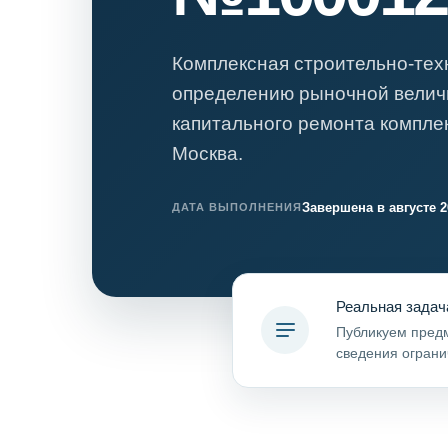
Психиатрическа
Рецензия на эк
Комплексная строительно-тех
Фоноскопическа
определению рыночной велич
Экономическая
капитального ремонта компле
Москва.
Завершена в августе 2
ДАТА ВЫПОЛНЕНИЯ
Реальная задач
Публикуем предм
сведения ограни