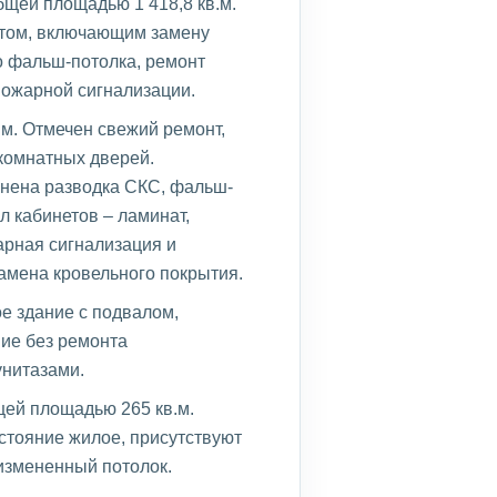
бщей площадью 1 418,8 кв.м.
нтом, включающим замену
о фальш-потолка, ремонт
 пожарной сигнализации.
.м. Отмечен свежий ремонт,
комнатных дверей.
лнена разводка СКС, фальш-
л кабинетов – ламинат,
арная сигнализация и
амена кровельного покрытия.
е здание с подвалом,
ние без ремонта
унитазами.
щей площадью 265 кв.м.
остояние жилое, присутствуют
измененный потолок.