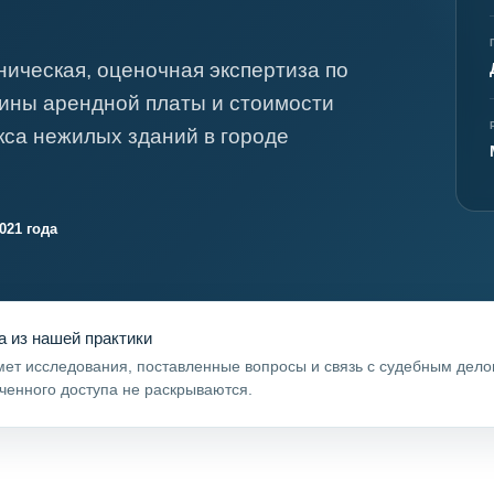
я экспертиза
Психологическая экспертиза
спертное заключение
Строительная экспертиза
ническая, оценочная экспертиза по
я экспертиза
Химическая экспертиза
ины арендной платы и стоимости
 экспертиза
Экспертиза давности создания докуме
кса нежилых зданий в городе
021 года
а из нашей практики
ет исследования, поставленные вопросы и связь с судебным дел
ченного доступа не раскрываются.