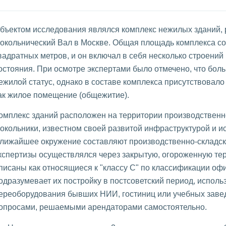
бъектом исследования являлся комплекс нежилых зданий,
окольнический Вал в Москве. Общая площадь комплекса со
вадратных метров, и он включал в себя несколько строений
остояния. При осмотре экспертами было отмечено, что бо
ежилой статус, однако в составе комплекса присутствовало
ак жилое помещение (общежитие).
омплекс зданий расположен на территории производственно
окольники, известном своей развитой инфраструктурой и 
лижайшее окружение составляют производственно-складски
кспертизы осуществлялся через закрытую, огороженную те
писаны как относящиеся к "классу С" по классификации оф
одразумевает их постройку в постсоветский период, испол
ереоборудования бывших НИИ, гостиниц или учебных заве
опросами, решаемыми арендаторами самостоятельно.