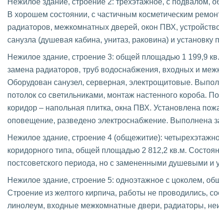
Нежилое здание, строение 2: трехэтажное, с подвалом, о
В хорошем состоянии, с частичным косметическим ремо
радиаторов, межкомнатных дверей, окон ПВХ, устройств
санузла (душевая кабина, унитаз, раковина) и установку
Нежилое здание, строение 3: общей площадью 1 199,9 кв
замена радиаторов, труб водоснабжения, входных и меж
Оборудован санузел, серверная, электрощитовые. Выпо
потолок со светильниками, монтаж настенного короба. По
коридор – напольная плитка, окна ПВХ. Установлена пож
оповещение, разведено электроснабжение. Выполнена з
Нежилое здание, строение 4 (общежитие): четырехэтажно
коридорного типа, общей площадью 2 812,2 кв.м. Состоя
постсоветского периода, но с замененными душевыми и 
Нежилое здание, строение 5: одноэтажное с цоколем, об
Строение из желтого кирпича, работы не проводились, с
линолеум, входные межкомнатные двери, радиаторы, не