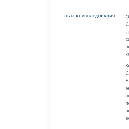
ОБЪЕКТ ИССЛЕДОВАНИЯ
О
С
к
с
н
к
К
С
Б
э
о
п
п
в