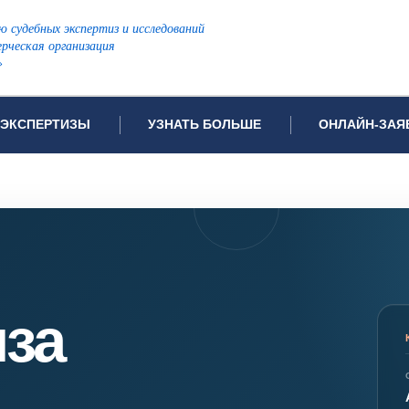
ю судебных экспертиз и исследований
рческая организация
»
ЭКСПЕРТИЗЫ
УЗНАТЬ БОЛЬШЕ
ОНЛАЙН-ЗАЯ
дов проводимых экспертиз
Примеры выполненных экспертиз
Заявка на инф
Видео
Заявка на пров
ПОПУЛЯРНЫЕ ВИДЫ ЭКСПЕРТИЗ:
Частые вопросы
Заявка на про
я экспертиза
Автотехническая экспертиза
Законодательная база
Задать вопрос
ая экспертиза
Генетическая экспертиза
иза
ническая экспертиза
Компьютерно-техническая экспертиза
я экспертиза
Медицинская экспертиза
ности
пертиза
Патентоведческая экспертиза
еская экспертиза
Почерковедческая экспертиза