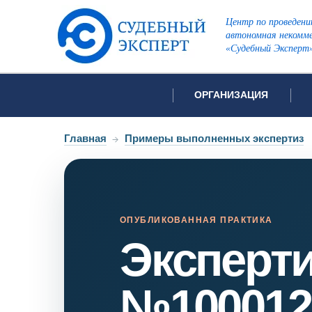
Центр по проведени
автономная некомме
«Судебный Эксперт
ОРГАНИЗАЦИЯ
Об организации
Список всех ви
Главная
→
Примеры выполненных экспертиз
Лицензии и аккредитации
Открытые перечни судов
Автороведческа
Отзывы
Видеотехническ
Для СМИ
ОПУБЛИКОВАННАЯ ПРАКТИКА
Эксперт
Инженерно-тех
Вакансии
Лингвистическа
Политика конфиденциаль
Оценочная экс
№100012
Пожарно-технич