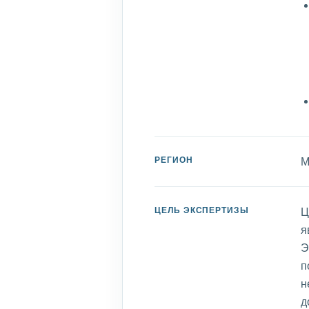
РЕГИОН
М
ЦЕЛЬ ЭКСПЕРТИЗЫ
Ц
я
Э
п
н
д