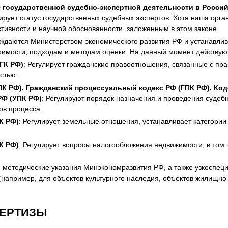
О государственной судебно-экспертной деятельности в Росс
лирует статус государственных судебных экспертов. Хотя наша ор
тивности и научной обоснованности, заложенным в этом законе.
рждаются Министерством экономического развития РФ и устанавли
имости, подходам и методам оценки. На данный момент действуют ФС
ГК РФ)
: Регулирует гражданские правоотношения, связанные с пр
стью.
К РФ), Гражданский процессуальный кодекс РФ (ГПК РФ), Ко
РФ (УПК РФ)
: Регулируют порядок назначения и проведения судеб
ов процесса.
К РФ)
: Регулирует земельные отношения, устанавливает категории
К РФ)
: Регулирует вопросы налогообложения недвижимости, в том
и методические указания Минэкономразвития РФ, а также узкоспе
апример, для объектов культурного наследия, объектов жилищно-к
ПЕРТИЗЫ