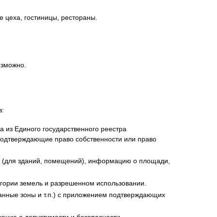
 цеха, гостиницы, рестораны.
озможно.
в:
а из Единого государственного реестра
 подтверждающие право собственности или право
н (для зданий, помещений), информацию о площади,
егории земель и разрешенном использовании.
ранные зоны и т.п.) с приложением подтверждающих
ение о допустимости и безопасности