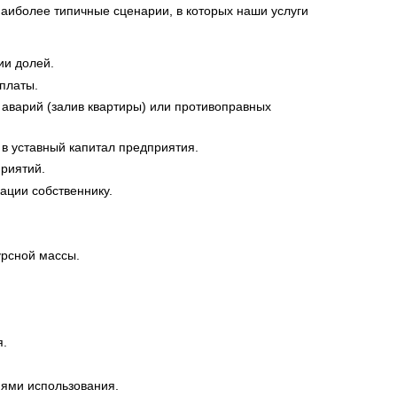
наиболее типичные сценарии, в которых наши услуги
ии долей.
платы.
 аварий (залив квартиры) или противоправных
в уставный капитал предприятия.
приятий.
ации собственнику.
урсной массы.
я.
иями использования.