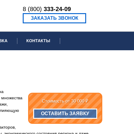
8 (800)
333-24-09
ЗАКАЗАТЬ ЗВОНОК
ВКА
КОНТАКТЫ
ормационное письмо для суда
едение экспертизы
ведение рецензии
на
 множества
Стоимость
от 30 000 ₽
ажи,
 влияющую
ОСТАВИТЬ ЗАЯВКУ
акторов,
, экономического состояния региона и даже