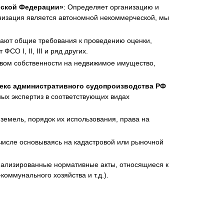
ийской Федерации»
: Определяет организацию и
ганизация является автономной некоммерческой, мы
вают общие требования к проведению оценки,
О I, II, III и ряд других.
авом собственности на недвижимое имущество,
декс административного судопроизводства РФ
ных экспертиз в соответствующих видах
 земель, порядок их использования, права на
 числе основываясь на кадастровой или рыночной
циализированные нормативные акты, относящиеся к
оммунального хозяйства и т.д.).