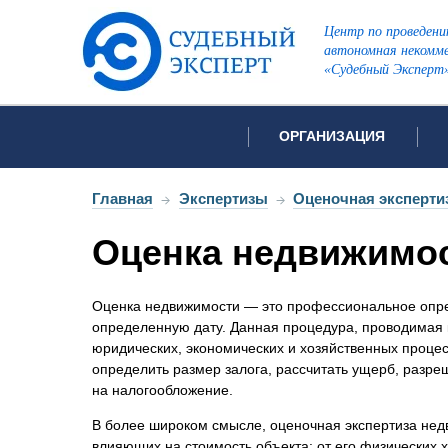
Центр по проведени
автономная некомме
«Судебный Эксперт
ОРГАНИЗАЦИЯ
Об организации
Список всех ви
Главная
→
Экспертизы
→
Оценочная эксперти
Лицензии и аккредитации
Оценка недвижимо
Открытые перечни судов
Автороведческа
Отзывы
Оценка недвижимости — это профессиональное опре
Видеотехническ
Для СМИ
определенную дату. Данная процедура, проводимая
Инженерно-тех
Вакансии
юридических, экономических и хозяйственных процес
определить размер залога, рассчитать ущерб, разр
Лингвистическа
Политика конфиденциаль
на налогообложение.
Оценочная экс
В более широком смысле, оценочная экспертиза недв
Пожарно-технич
влияющих на стоимость объекта: от его физических 