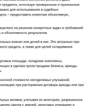
м предмета, используя проверенные и признанные
е важно для использования в судебных
цель – предоставить клиентам объективную,
нта
нацелено на решение конкретных задач и требований
 и объективность результатов:
ьных комнат или долей в них. Это актуально при
ного кредита, а также для целей оспаривания
орговые площади, складские комплексы,
ующих в сделках купли-продажи бизнеса, аренды
ы.
ыночной стоимости неотделимых улучшений,
рнизацию при расторжении договора аренды или при
льных активов, учитывая их категорию, разрешенное
шении сделок с землей, залоговых операциях и