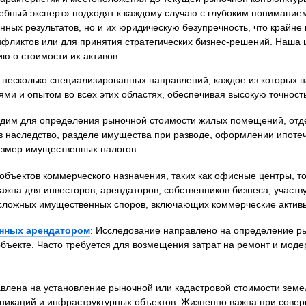
я экспертиза
Психологическая экспертиза
бный эксперт» подходят к каждому случаю с глубоким понимание
енных результатов, но и их юридическую безупречность, что крайн
спертное заключение
Строительная экспертиза
фликтов или для принятия стратегических бизнес-решений. Наша 
я экспертиза
Химическая экспертиза
 о стоимости их активов.
 экспертиза
Экспертиза давности создания докуме
 несколько специализированных направлений, каждое из которых 
ми и опытом во всех этих областях, обеспечивая высокую точность
одим для определения рыночной стоимости жилых помещений, отдел
 наследство, разделе имущества при разводе, оформлении ипотеч
азмер имущественных налогов.
 объектов коммерческого назначения, таких как офисные центры, т
жна для инвесторов, арендаторов, собственников бизнеса, участв
я сложных имущественных споров, включающих коммерческие актив
енных арендатором
: Исследование направлено на определение р
ъекте. Часто требуется для возмещения затрат на ремонт и моде
авлена на установление рыночной или кадастровой стоимости земе
никаций и инфраструктурных объектов. Жизненно важна при совер