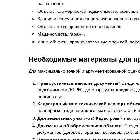
назначения).
Объекты коммерческой недвижимости: офисные п
Здания и сооружения специализированного назна
Объекты незавершенного строительства.
Машиноместа, гаражи.
Иные объекты, прочно связанные с землей, пер
Необходимые материалы для пр
Для максимально точной и аргументированной оценк
Правоустанавливающие документы:
Свидетел
недвижимости (ЕГРН), договор купли-продажи, 
пользования.
Кадастровый или технический паспорт объе
планировке, годе постройки, материалах стен и 
Для земельных участков:
Кадастровый паспорт 
Документы об обременениях объекта:
Сведени
документов (договоры аренды, договоры залога).
Информация о наличии неузаконенных переп