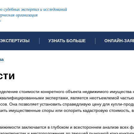
ю судебных экспертиз и исследований
рческая организация
»
ЭКСПЕРТИЗЫ
УЗНАТЬ БОЛЬШЕ
ОНЛАЙН-ЗАЯ
дов проводимых экспертиз
Примеры выполненных экспертиз
Заявка на инф
за
Видео
Заявка на пров
сти
ПОПУЛЯРНЫЕ ВИДЫ ЭКСПЕРТИЗ:
Частые вопросы
Заявка на про
я экспертиза
Автотехническая экспертиза
Законодательная база
Задать вопрос
деление стоимости конкретного объекта недвижимого имущества 
ая экспертиза
Генетическая экспертиза
 квалифицированными экспертами, является неотъемлемой частью
ническая экспертиза
Компьютерно-техническая экспертиза
сов. Она позволяет установить справедливую цену для купли-прод
ешить имущественные споры или оспорить кадастровую стоимость,
я экспертиза
Медицинская экспертиза
ности
пертиза
Патентоведческая экспертиза
ижимости заключается в глубоком и всестороннем анализе всех ф
еская экспертиза
Почерковедческая экспертиза
характеристик и местоположения до текущей рыночной конъюнктуры