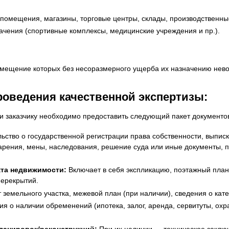
омещения, магазины, торговые центры, склады, производственные
чения (спортивные комплексы, медицинские учреждения и пр.).
емещение которых без несоразмерного ущерба их назначению нев
оведения качественной экспертизы:
и заказчику необходимо предоставить следующий пакет документо
ьство о государственной регистрации права собственности, выписк
дарения, мены, наследования, решение суда или иные документы,
кта недвижимости:
Включает в себя экспликацию, поэтажный пла
перекрытий.
земельного участка, межевой план (при наличии), сведения о кат
я о наличии обременений (ипотека, залог, аренда, сервитуты, ох
ланировок/реконструкций:
При их наличии — техническое заключ