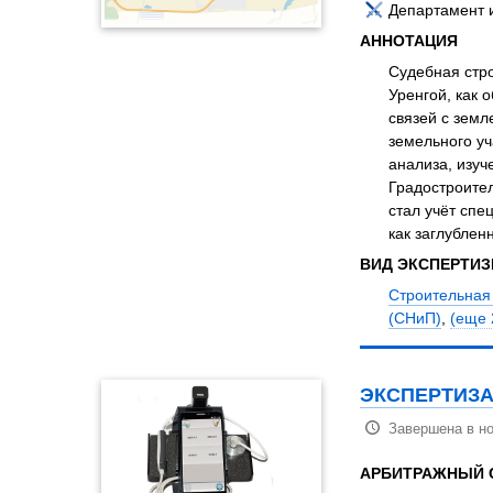
Департамент 
АННОТАЦИЯ
Судебная стро
Уренгой, как 
связей с земл
земельного уч
анализа, изуч
Градостроител
стал учёт спе
как заглублен
ВИД ЭКСПЕРТИ
Строительная
(СНиП)
,
(еще 2
ЭКСПЕРТИЗА
Завершена в но
АРБИТРАЖНЫЙ 