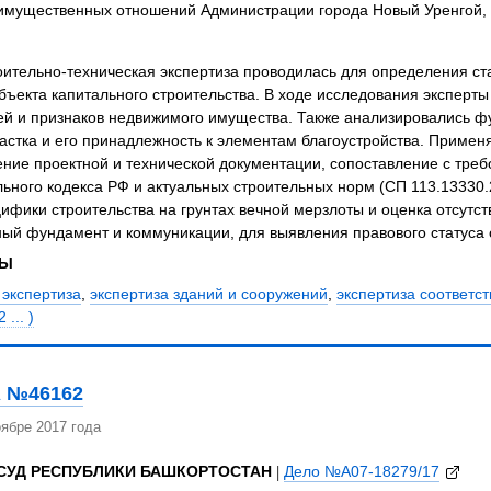
имущественных отношений Администрации города Новый Уренгой, 
ительно-техническая экспертиза проводилась для определения ста
объекта капитального строительства. В ходе исследования эксперт
ей и признаков недвижимого имущества. Также анализировались ф
астка и его принадлежность к элементам благоустройства. Приме
ение проектной и технической документации, сопоставление с тре
ьного кодекса РФ и актуальных строительных норм (СП 113.13330.
цифики строительства на грунтах вечной мерзлоты и оценка отсутс
ный фундамент и коммуникации, для выявления правового статуса 
ЗЫ
 экспертиза
,
экспертиза зданий и сооружений
,
экспертиза соответс
 ... )
 №46162
ябре 2017 года
СУД РЕСПУБЛИКИ БАШКОРТОСТАН
|
Дело №А07-18279/17