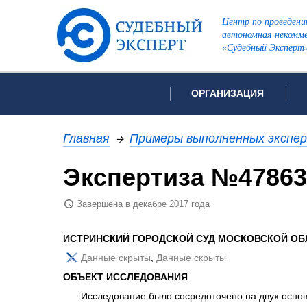
Центр по проведени
автономная некомме
«Судебный Эксперт
ОРГАНИЗАЦИЯ
Об организации
Список всех ви
Главная
→
Примеры выполненных экспе
Лицензии и аккредитации
Экспертиза №47863
Рекомендации арбитражн
Автороведческа
Отзывы
Завершена в декабре 2017 года
Видеотехническ
Для СМИ
Инженерно-тех
Вакансии
ИСТРИНСКИЙ ГОРОДСКОЙ СУД МОСКОВСКОЙ О
Лингвистическа
Политика конфиденциаль
Данные скрыты
,
Данные скрыты
Оценочная экс
ОБЪЕКТ ИССЛЕДОВАНИЯ
Пожарно-технич
Исследование было сосредоточено на двух основ