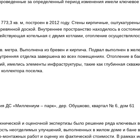
и проведенные за определенный период изменения имели ключевое
я экспертиза
Психологическая экспертиза
спертное заключение
Строительная экспертиза
я экспертиза
Химическая экспертиза
3,3 кв. м, построен в 2012 году. Стены кирпичные, оштукатурены
ревянной доской. Внутреннее пространство находилось в состояни
 экспертиза
Экспертиза давности создания докуме
действующая котельная с двумя котлами, отопление осуществляло
в. метра. Выполнена из бревен и кирпича. Подвал выполнен в жел
нутренняя отделка завершена во всех помещениях. Отопление в б
ий, имелись элементы инфраструктуры, такие как глубинная скважи
коллектора поселка.
ия ДС «Миллениум – парк», дер. Обушково, квартал № 6, дом 61
хнической и оценочной экспертизы было решение ряда ключевых в
мость неотделимых улучшений, выполненных в жилом доме и бане в 
-монтажных работ и оценку их фактической стоимости. В рамках 