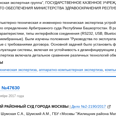
нская экспертная группа", ГОСУДАРСТВЕННОЕ КАЗЕННОЕ УЧР
ГО ОБЕСПЕЧЕНИЯ МИНИСТЕРСТВА ЗДРАВООХРАНЕНИЯ РЕСПУ
ьютерно-техническая и инженерно-техническая экспертиза устрой
по определению Арбитражного суда Республики Башкортостан. В р
арактеристики, типы интерфейсов соединения (RS232, USB, Bluetoo
мембранные). Были изучены положения "Руководства по эксплуатац
ые с требованиями договора. Основной задачей было установить 
плуатации системы, включая ее устойчивость к дезинфицирующим 
спертиза включала детальное сравнение различных технологий об
ЗЫ
хническая экспертиза
,
аппаратно-компьютерная экспертиза
,
компь
 №47630
ябре 2017 года
ИЙ РАЙОННЫЙ СУД ГОРОДА МОСКВЫ
|
Дело №2-2190/2017
 Шумская С.А., Шумский А.М., ГБУ г.Москвы "Жилищник района Ма