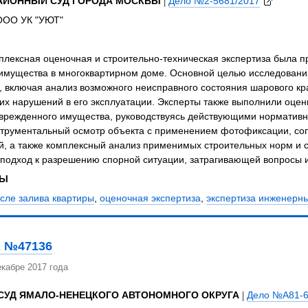
АЙОННЫЙ СУД ГОРОДА МОСКВЫ
|
Дело №2-5681/2017
 ООО УК "УЮТ"
плексная оценочная и строительно-техническая экспертиза была п
имущества в многоквартирном доме. Основной целью исследования
 включая анализ возможного неисправного состояния шарового кр
их нарушений в его эксплуатации. Эксперты также выполнили оце
оврежденного имущества, руководствуясь действующими норматив
струментальный осмотр объекта с применением фотофиксации, соп
, а также комплексный анализ применимых строительных норм и с
 подход к разрешению спорной ситуации, затрагивающей вопросы 
ЗЫ
сле залива квартиры
,
оценочная экспертиза
,
экспертиза инженерны
 №47136
кабре 2017 года
СУД ЯМАЛО-НЕНЕЦКОГО АВТОНОМНОГО ОКРУГА
|
Дело №А81-6