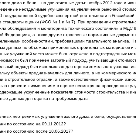
лого дома и бани – на две отчетные даты: ноябрь 2012 года и июн
зведенные неотделимые улучшения на увеличение рыночной стоимо
 государственной судебно-экспертной деятельности в Российской
е стандарты оценки (ФСО № 1 и № 7). При проведении строительн
ила обследования и мониторинга технического состояния» и МДС 
ой Федерации», а также другие отраслевые нормативные документ
еделенными особенностями, требовавшими тщательного анализа. 
ных данных по объемам примененных строительных материалов и з
ных улучшений часто может быть отражена в подтвержденных мате
жимости был применен затратный подход, учитывающий стоимость 
льный подход был использован для оценки земельного участка, и
ольку объекты предназначались для личного, а не коммерческого 
ии в строительной отрасли, а также естественный физический изно
огло привести к изменениям в оценке несмотря на проведенные ул
держащие укрупненные показатели стоимости строительства и ин
чные данные для оценки на требуемые даты.
денных неотделимых улучшений жилого дома и бани, осуществленны
ани по состоянию на 09.11.2012?
ани по состоянию после 18.06.2017?