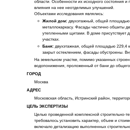
области. Особенности их исходного состояния 
Психиатрическа
влияния на нее неотделимых улучшений.
Рецензия на эк
Объектами исследования являлись:
Фоноскопическа
Жилой дом:
двухэтажный, общей площадью 77
металлокаркасу. Фасады частично обшиты де
Экономическая
утепленными щитами. В доме присутствует 
участках.
Баня:
двухэтажная, общей площадью 229,4 к
закрыт остеклением, фасады обустроены. В
На земельном участке, помимо указанных строен
водопонижения, проложенный от бани до общего 
ГОРОД
Москва
АДРЕС
Московская область, Истринский район, территор
ЦЕЛЬ ЭКСПЕРТИЗЫ
Целью проведенной комплексной строительно-те
требовалось установить характер, объем и стои
включало детализацию выполненных строительно