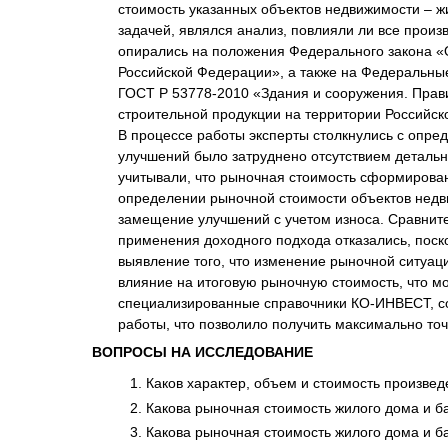
стоимость указанных объектов недвижимости – жи
задачей, являлся анализ, повлияли ли все прои
опирались на положения Федерального закона «О
Российской Федерации», а также на Федеральны
ГОСТ Р 53778-2010 «Здания и сооружения. Прав
строительной продукции на территории Российск
В процессе работы эксперты столкнулись с опр
улучшений было затруднено отсутствием деталь
учитывали, что рыночная стоимость сформирован
определении рыночной стоимости объектов недви
замещение улучшений с учетом износа. Сравните
применения доходного подхода отказались, поск
выявление того, что изменение рыночной ситуац
влияние на итоговую рыночную стоимость, что м
специализированные справочники КО-ИНВЕСТ, со
работы, что позволило получить максимально то
ВОПРОСЫ НА ИССЛЕДОВАНИЕ
Каков характер, объем и стоимость произве
Какова рыночная стоимость жилого дома и б
Какова рыночная стоимость жилого дома и б