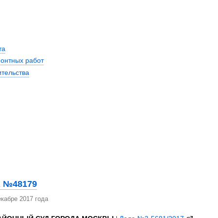
та
монтных работ
ительства
 №48179
кабре 2017 года