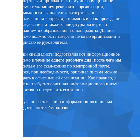
экспертизы и приложить к нему информационное
лицом. 
письмо с указанием реквизитов организации,
присутс
возможности выполнения экспертизы по
случае 
поставленным вопросам, стоимость и срок проведения
эксперт
исследования, а также кандидатуры экспертов с
помощи 
указанием их образования и опыта работы. Данное
PonyExpr
письмо должно быть заверено печатью организации и
подписью ее руководителя.
Наши специалисты подготавливают информационное
письмо в течение
одного рабочего дня
, после чего мы
ртного
высылаем его скан-копию по электронной почте.
Также, при необходимости, оригинал письма можно
забрать в офисе нашей организации. Как правило, в
суде не требуется оригинал информационного письма,
достаточно представить его копию.
язанным
Услуга по составлению информационного письма
предоставляется
бесплатно
.