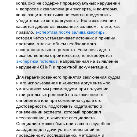
ыми
когда оно не содержит процессуальных нарушений
строите
ы, что
и вопросов к квалификации эксперта, и во-вторых,
обследо
когда защита ответчика не смогла представить
выявле
убедительные контраргументы. Если заключение
более д
 залива
касается дефектов, вызванных заливом, то это, как
чем пре
правило,
экспертиза после залива квартиры
,
установ
которая четко устанавливает источник и причину
подвес
протечки, а также объем необходимого
фиксиру
восстановительного ремонта. Если речь идет о
право т
ртизы
некачественном строительстве, то потребуется
подрядч
экспертиза потолков
, направленная на выявление
ально.
Второй 
нарушений СНиП и проектной документации.
оров.
акустич
и
Для гарантированного принятия заключения судом
значени
и его использования в качестве аргумента «по
и торго
овление
умолчанию» мы рекомендуем при получении
многоф
отрицательных рецензий на заключение от
шума и
вня
оппонентов или при сомнениях суда в его
инженер
 роль
достоверности, подготовить ходатайство о
направл
только
привлечении эксперта, который проводил
изоляци
исследование, в качестве специалиста.
шума. Э
х, на
Специалист может быть приглашен в судебное
уровень
димость
заседание для дачи устных пояснений по
госуда
я
проведенному исследованию, методикам и
требова