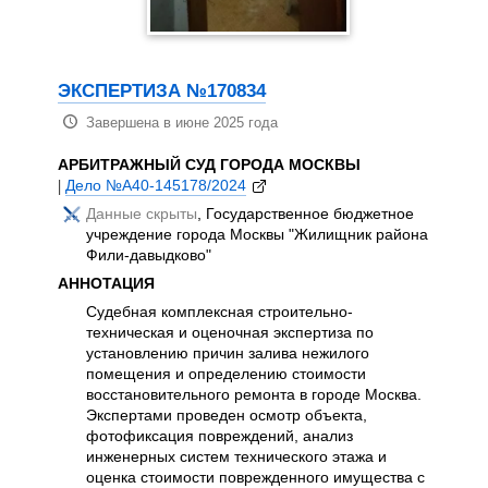
Про
экс
в м
обл
ЭКСПЕРТИЗА №170834
экс
Завершена в июне 2025 года
нам
туа
АРБИТРАЖНЫЙ СУД ГОРОДА МОСКВЫ
уст
|
Дело №А40-145178/2024
раб
вен
Данные скрыты
, Государственное бюджетное
опр
учреждение города Москвы "Жилищник района
пов
Фили-давыдково"
в р
АННОТАЦИЯ
авг
Судебная комплексная строительно-
себ
техническая и оценочная экспертиза по
мат
установлению причин залива нежилого
раб
помещения и определению стоимости
исп
восстановительного ремонта в городе Москва.
обо
Экспертами проведен осмотр объекта,
изм
фотофиксация повреждений, анализ
вен
инженерных систем технического этажа и
для
оценка стоимости поврежденного имущества с
про