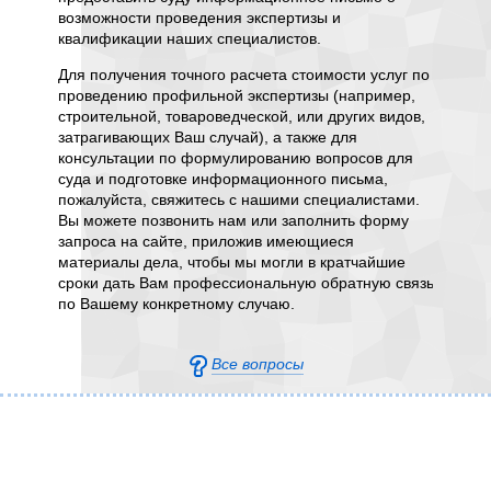
беспреп
и
возможности проведения экспертизы и
проведе
аю,
квалификации наших специалистов.
инстру
и
акустич
ы
Для получения точного расчета стоимости услуг по
частичн
енты и
проведению профильной экспертизы (например,
образц
строительной, товароведческой, или других видов,
испыта
.
затрагивающих Ваш случай), а также для
докумен
консультации по формулированию вопросов для
зависят
суда и подготовке информационного письма,
исслед
пожалуйста, свяжитесь с нашими специалистами.
Вы можете позвонить нам или заполнить форму
Обраща
запроса на сайте, приложив имеющиеся
сроки п
материалы дела, чтобы мы могли в кратчайшие
площадь
сроки дать Вам профессиональную обратную связь
потолка
по Вашему конкретному случаю.
интегр
необхо
звукоиз
Все вопросы
а также
исслед
пожарн
полную 
деталь
исслед