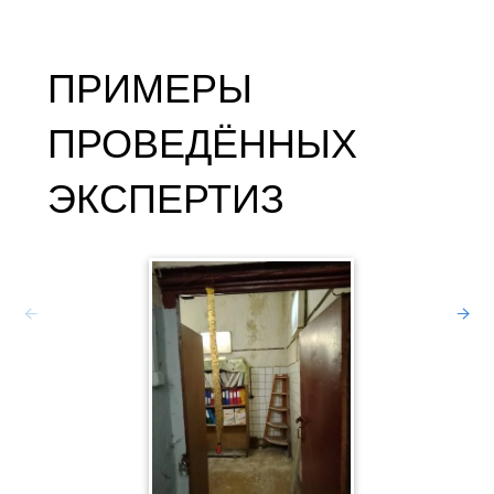
ПРИМЕРЫ
ПРОВЕДЁННЫХ
ЭКСПЕРТИЗ
ЭКСП
Зав
МОСКО
|
Дело 
Дан
АННОТ