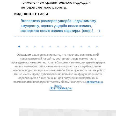
применением сравнительного подхода и
ана
методов сметного расчета.
соо
док
ВИД ЭКСПЕРТИЗЫ
ком
Экспертиза размеров ущерба недвижимому
кон
имуществу
,
оценка ущерба после залива
,
пос
экспертиза после залива квартиры
,
(еще 2 ... )
ВИД Э
Экс
ква
4 ...
Обращаем ваше внимание на то, что перечень исследований,
представленный на сайте, составляет лишь малую часть
проведенных нами экспертиз и публикуется только для демонстрации
наших возможностей и наличия опыта участия в судебных делах
разной юрисдикции и разного масштаба. Большую часть наших работ
мы не имеем право публиковать по причине конфиденциальности
содержащихся в них данных. Для получения информации о
возможностях проведения требуемой вам экспертизы
свяжитесь с
нами
.
Все примеры