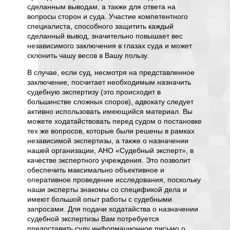
его
сделанным выводам, а также для ответа на
докумен
вопросы сторон и суда. Участие компетентного
являетс
ение
специалиста, способного защитить каждый
недоста
авило,
сделанный вывод, значительно повышает вес
наличие
решению
независимого заключения в глазах суда и может
элемент
склонить чашу весов в Вашу пользу.
аренда
верхнег
мости
В случае, если суд, несмотря на представленное
экспер
ющие
заключение, посчитает необходимым назначить
источни
судебную экспертизу (это происходит в
по ее у
большинстве сложных споров), адвокату следует
для ра
ом,
активно использовать имеющийся материал. Вы
, при
можете ходатайствовать перед судом о постановке
Для про
вленный
тех же вопросов, которые были решены в рамках
Вы дол
ся
независимой экспертизы, а также о назначении
объем 
 право
нашей организации, АНО «Судебный эксперт», в
материа
 и
качестве экспертного учреждения. Это позволит
рабочая
му
обеспечить максимально объективное и
систем 
оперативное проведение исследования, поскольку
строите
наши эксперты знакомы со спецификой дела и
освидет
, где
имеют большой опыт работы с судебными
и техни
ветить
запросами. Для подачи ходатайства о назначении
потолоч
судебной экспертизы Вам потребуется
подрядч
предоставить суду информационное письмо о