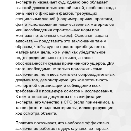
асходы,
экспертизу назначает суд, однако оно обладает
служит 
высокой доказательственной силой, особенно когда
возникн
речь идет о фиксации фактов, требующих
аренда
азвития
специальных знаний (например, причин протечки,
необхо
 также
факта использования некачественных материалов
объект
риалы и
или несоблюдения строительных норм при
характе
ым
монтаже потолочных систем). Основная задача
Основн
го
адвоката — представить это заключение таким
заключа
вание,
образом, чтобы суд не просто приобщил его к
эксплуа
лива на
материалам дела, но и учел как убедительное
обеспеч
для
подтверждение вины ответчика, а также
людей и
обоснованности суммы причиненного ущерба. Для
безопас
этого необходимо не только приложить само
отдело
заключение, но и весь комплект сопроводительных
предъя
документов, демонстрирующих компетентность
соотве
экспертной организации и соблюдение всех
а,
«Технич
требований к процедуре осмотра и исследования.
змера
безопас
К ним относятся документы о квалификации
нное
проверя
эксперта, его членство в СРО (если применимо), а
объекте
также фото- и видеоматериалы, иллюстрирующие
анием
натяжны
ход осмотра объекта.
я
опаснос
того
Практика показывает, что наиболее эффективно
распрос
смету в
заключение работает в двух случаях: во-первых,
горения