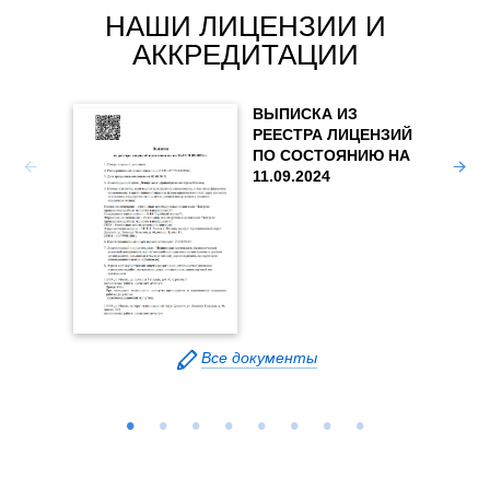
НАШИ ЛИЦЕНЗИИ И
Для пол
консуль
АККРЕДИТАЦИИ
коммер
безопас
заполни
ВЫПИСКА ИЗ
телефон
РЕЕСТРА ЛИЦЕНЗИЙ
матери
ПО СОСТОЯНИЮ НА
Медиц
необход
11.09.2024
прове
право
других
Все документы