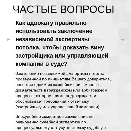
ЧАCТЫЕ ВОПРОСЫ
умму
Как адвокату правильно
Для 
а
использовать заключение
эксп
независимой экспертизы
комм
потолка, чтобы доказать вину
(нап
олка
застройщика или управляющей
мага
компании в суде?
соот
безо
осле
Заключение независимой экспертизы потолка,
ой
проведенной по инициативе Вашего доверителя,
звук
является одним из важнейших письменных
Незави
яется
доказательств в гражданском или арбитражном
помеще
процессе, которое прямо подтверждает и
и аргум
ости
обосновывает требования к ответчику
использ
(застройщику или управляющей компании).
решени
Внесудебное экспертное заключение не
прежде 
равноценно судебной экспертизе по
а такж
равило,
процессуальному статусу, поскольку судебную
звукоиз