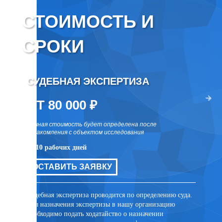
СТОИМОСТЬ И
СРОКИ
СУДЕБНАЯ ЭКСПЕРТИЗА
ВНЕ
два раза
ОТ 80 000 ₽
ОТ 
точная стоимость будет определена после
точная 
ознакомления с объектом исследования
ознаком
от 10 рабочих дней
от 10 р
цов для
ОСТАВИТЬ ЗАЯВКУ
ОСТ
ли иных
та
Судебная экспертиза проводится по определению суда.
Внесуде
Для назначения экспертизы в нашу организацию
договор
необходимо подать ходатайство о назначении
заключе