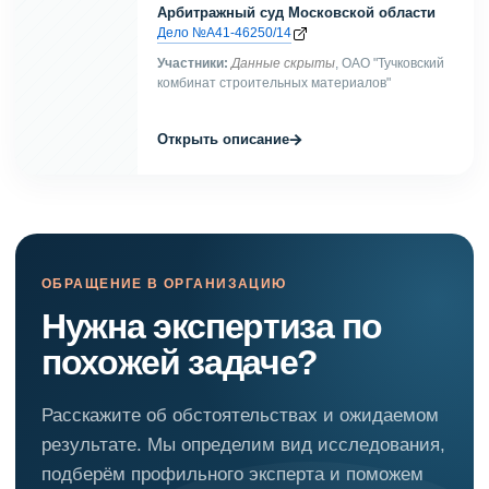
Арбитражный суд Московской области
Дело №А41-46250/14
Участники:
Данные скрыты
, ОАО "Тучковский
комбинат строительных материалов"
→
Открыть описание
ОБРАЩЕНИЕ В ОРГАНИЗАЦИЮ
Нужна экспертиза по
похожей задаче?
Расскажите об обстоятельствах и ожидаемом
результате. Мы определим вид исследования,
подберём профильного эксперта и поможем