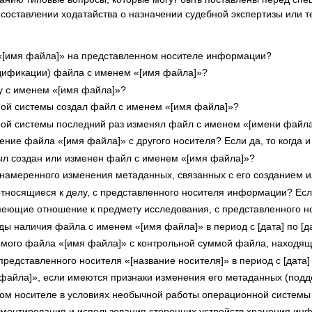
оставлении ходатайства о назначении судебной экспертизы или т
 «[имя файла]» на представленном носителе информации?
дификации) файла с именем «[имя файла]»?
у с именем «[имя файла]»?
нной системы создал файл с именем «[имя файла]»?
нной системы последний раз изменял файл с именем «[имени файл
ие файла «[имя файла]» с другого носителя? Если да, то когда и 
л создан или изменен файл с именем «[имя файла]»?
намеренного изменения метаданных, связанных с его созданием и
тносящиеся к делу, с представленного носителя информации? Если
еющие отношение к предмету исследования, с представленного н
ы наличия файла с именем «[имя файла]» в период с [дата] по [д
мого файла «[имя файла]» с контрольной суммой файла, находяще
едставленного носителя «[название носителя]» в период с [дата] 
 файла]», если имеются признаки изменения его метаданных (подд
ном носителе в условиях необычной работы операционной системы
монтирования и использования сторонних устройств хранения ин