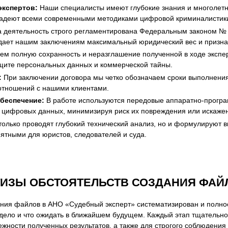
экспертов:
Наши специалисты имеют глубокие знания и многолетн
владеют всеми современными методиками цифровой криминалистик
 деятельность строго регламентирована Федеральным законом № 
идает нашим заключениям максимальный юридический вес и признан
м полную сохранность и неразглашение полученной в ходе эксп
ащите персональных данных и коммерческой тайны.
:
При заключении договора мы четко обозначаем сроки выполнения 
отношений с нашими клиентами.
беспечение:
В работе используются передовые аппаратно-програ
а цифровых данных, минимизируя риск их повреждения или искаже
олько проводят глубокий технический анализ, но и формулируют в
нятными для юристов, следователей и суда.
ИЗЫ ОБСТОЯТЕЛЬСТВ СОЗДАНИЯ ФАЙ
ания файлов в АНО «Судебный эксперт» систематизирован и полно
х дело и что ожидать в ближайшем будущем. Каждый этап тщательн
жности полученных результатов, а также для строгого соблюдения