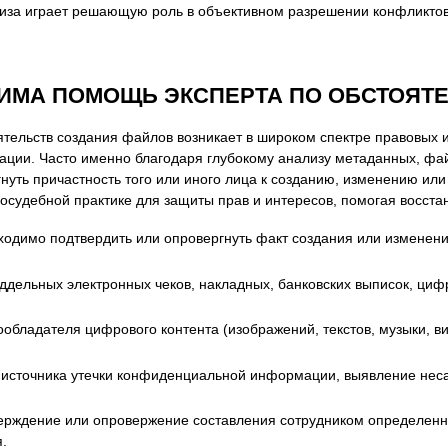
тиза играет решающую роль в объективном разрешении конфликтов
я экспертиза
Психологическая экспертиза
спертное заключение
Строительная экспертиза
я экспертиза
Химическая экспертиза
ДИМА ПОМОЩЬ ЭКСПЕРТА ПО ОБСТОЯТ
 экспертиза
Экспертиза давности создания докуме
ятельств создания файлов возникает в широком спектре правовых 
ции. Часто именно благодаря глубокому анализу метаданных, фа
гнуть причастность того или иного лица к созданию, изменению ил
осудебной практике для защиты прав и интересов, помогая восста
ходимо подтвердить или опровергнуть факт создания или изменения
дельных электронных чеков, накладных, банковских выписок, циф
обладателя цифрового контента (изображений, текстов, музыки, в
источника утечки конфиденциальной информации, выявление неса
рждение или опровержение составления сотрудником определенны
.