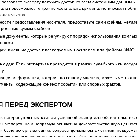
позволяет эксперту получить доступ ко всем системным данным и 
ла невозможно, то крайне желательна криминалистическая побито
одательства.
ости предоставления носителя, предоставьте сами файлы, желате
нтрольные суммы файлов.
е документы, которые регулируют порядок использования компьюте
ронами.
х, имевших доступ к исследуемым носителям или файлам (ФИО, д
 суда:
Если экспертиза проводится в рамках судебного или досуд
ту.
ющая информация, которая, по вашему мнению, может иметь отнош
кументы, содержащие контекст событий или спорных фактов.
Я ПЕРЕД ЭКСПЕРТОМ
тся краеугольным камнем успешной экспертизы обстоятельств со
ы эксперта, но и напрямую влияют на доказательственную ценност
и было исчерпывающим, вопросы должны быть четкими, недвусмыс
нию типовые вопросы, которые могут быть поставлены перед спец