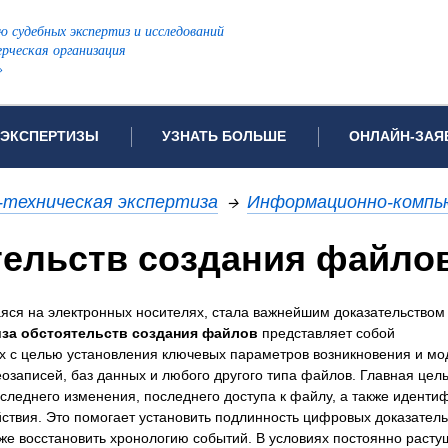
ю судебных экспертиз и исследований
рческая организация
»
ЭКСПЕРТИЗЫ
УЗНАТЬ БОЛЬШЕ
ОНЛАЙН-ЗАЯ
дов проводимых экспертиз
Примеры выполненных экспертиз
Заявка на инф
техническая экспертиза
→
Информационно-компь
Видео
Заявка на пров
ПОПУЛЯРНЫЕ ВИДЫ ЭКСПЕРТИЗ:
тельств создания файло
ых судов
Частые вопросы
Заявка на про
я экспертиза
Автотехническая экспертиза
Законодательная база
Задать вопрос
ся на электронных носителях, стала важнейшим доказательством
ая экспертиза
Генетическая экспертиза
иза обстоятельств создания файлов
представляет собой
ническая экспертиза
Компьютерно-техническая экспертиза
 с целью установления ключевых параметров возникновения и м
я экспертиза
Медицинская экспертиза
ности
озаписей, баз данных и любого другого типа файлов. Главная цель
следнего изменения, последнего доступа к файлу, а также иденти
пертиза
Патентоведческая экспертиза
ствия. Это помогает установить подлинность цифровых доказатель
еская экспертиза
Почерковедческая экспертиза
же восстановить хронологию событий. В условиях постоянно раст