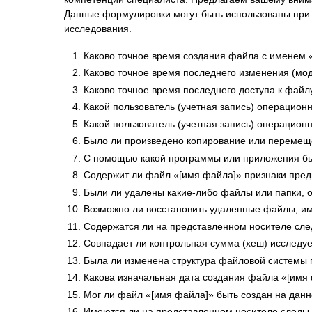
Данные формулировки могут быть использованы при с
исследования.
Каково точное время создания файла с именем
Каково точное время последнего изменения (мо
Каково точное время последнего доступа к файл
Какой пользователь (учетная запись) операцио
Какой пользователь (учетная запись) операцио
Было ли произведено копирование или перемещен
С помощью какой программы или приложения бы
Содержит ли файл «[имя файла]» признаки пред
Были ли удалены какие-либо файлы или папки, о
Возможно ли восстановить удаленные файлы, им
Содержатся ли на представленном носителе след
Совпадает ли контрольная сумма (хеш) исследуе
Была ли изменена структура файловой системы пр
Какова изначальная дата создания файла «[имя
Мог ли файл «[имя файла]» быть создан на дан
Имеются ли на представленном носителе следы 