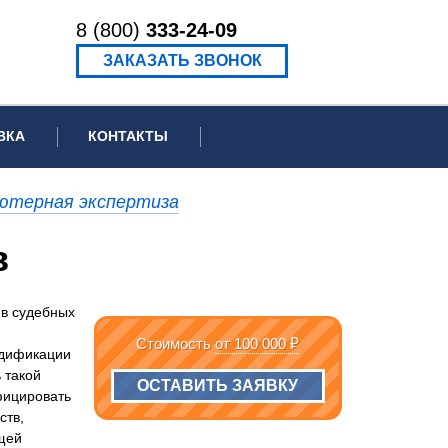
8 (800)
333-24-09
ЗАКАЗАТЬ ЗВОНОК
ВКА
КОНТАКТЫ
ормационное письмо для суда
ютерная экспертиза
едение экспертизы
в
ведение рецензии
 в судебных
Стоимость
от 100 000 ₽
одификации
 такой
ОСТАВИТЬ ЗАЯВКУ
фицировать
ств,
ущей