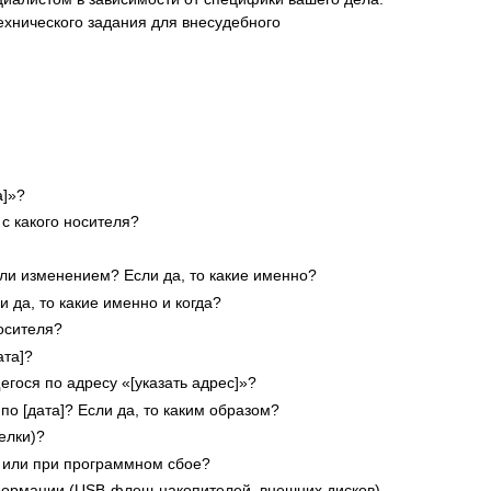
ехнического задания для внесудебного
а]»?
с какого носителя?
ли изменением? Если да, то какие именно?
 да, то какие именно и когда?
осителя?
ата]?
гося по адресу «[указать адрес]»?
по [дата]? Если да, то каким образом?
елки)?
 или при программном сбое?
формации (USB-флеш-накопителей, внешних дисков)