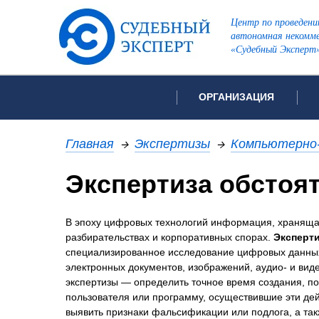
Центр по проведени
автономная некомме
«Судебный Эксперт
ОРГАНИЗАЦИЯ
Об организации
Список всех ви
Главная
→
Экспертизы
→
Компьютерно-
Лицензии и аккредитации
Экспертиза обстоя
Рекомендации арбитражн
Автороведческа
Отзывы
В эпоху цифровых технологий информация, хранящая
Видеотехническ
Для СМИ
разбирательствах и корпоративных спорах.
Эксперт
Инженерно-тех
Вакансии
специализированное исследование цифровых данных
Лингвистическа
Политика конфиденциаль
электронных документов, изображений, аудио- и виде
экспертизы — определить точное время создания, по
Оценочная экс
пользователя или программу, осуществившие эти дей
Пожарно-технич
выявить признаки фальсификации или подлога, а так