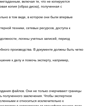
метаданным, включая те, что не копируются
вая копия (образ диска), полученная с
льно в том виде, в котором они были впервые
рной техники, сетевых ресурсов, доступа к
олжности, логины учетных записей, период
ебного производства. В документе должны быть четко
ение к делу и помочь эксперту, например,
здания файлов. Они не только очерчивают границы
ь полученного заключения. Чтобы экспертное
ленными и относиться исключительно к
иалистом в зависимости от специфики вашего дела.