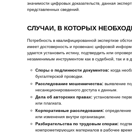
значимости цифровых доказательств, данная экспер
Психиатрическа
представленных сведений.
Рецензия на эк
Фоноскопическа
СЛУЧАИ, В КОТОРЫХ НЕОБХО
Экономическая
Потребность в квалифицированной экспертизе обсто
имеет достоверность и провенанс цифровой информа
удается установить истину, подтвердить или опровер
незаменимым инструментом как в судебной, так и в д
Споры о подлинности документов:
когда необ
бухгалтерской проводки.
Расследование мошенничества:
выявление под
несанкционированного доступа к данным.
Дела об авторских правах:
установление перво
или плагиата.
Корпоративные расследования:
определение 
или изменения внутри организации.
Разбирательства по трудовым спорам:
подтве
компрометирующих материалов в рабочее время