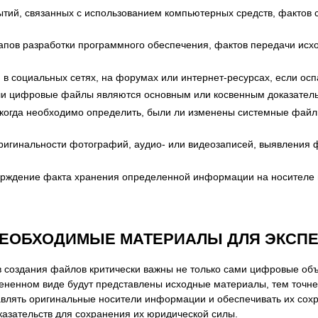
тий, связанных с использованием компьютерных средств, фактов
пов разработки программного обеспечения, фактов передачи исхо
в социальных сетях, на форумах или интернет-ресурсах, если осп
и цифровые файлы являются основным или косвенным доказательс
когда необходимо определить, были ли изменены системные файлы
.
ригинальности фотографий, аудио- или видеозаписей, выявления 
рждение факта хранения определенной информации на носителе в
НЕОБХОДИМЫЕ МАТЕРИАЛЫ ДЛЯ ЭКСП
 создания файлов критически важны не только сами цифровые объе
ененном виде будут представлены исходные материалы, тем точне
влять оригинальные носители информации и обеспечивать их сох
казательств для сохранения их юридической силы.