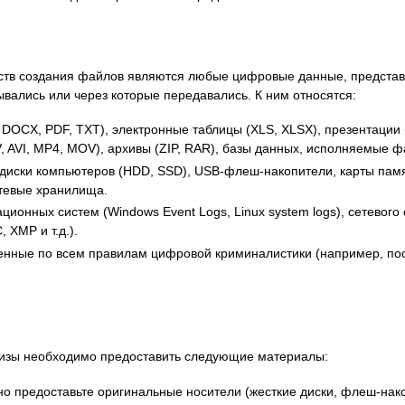
ств создания файлов являются любые цифровые данные, представ
ывались или через которые передавались. К ним относятся:
DOCX, PDF, TXT), электронные таблицы (XLS, XLSX), презентации 
V, AVI, MP4, MOV), архивы (ZIP, RAR), базы данных, исполняемые 
диски компьютеров (HDD, SSD), USB-флеш-накопители, карты памя
етевые хранилища.
ионных систем (Windows Event Logs, Linux system logs), сетевого
 XMP и т.д.).
нные по всем правилам цифровой криминалистики (например, пос
тизы необходимо предоставить следующие материалы:
о предоставьте оригинальные носители (жесткие диски, флеш-нако