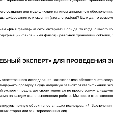
 его создания или модификации на ином аппаратном обеспечении
 шифрования или скрытия (стеганографии)? Если да, то возможно 
м «[имя файла]» из сети Интернет? Если да, то когда, с какого IP
модификации файла «[имя файла]» реальной хронологии событий,
ЕБНЫЙ ЭКСПЕРТ» ДЛЯ ПРОВЕДЕНИЯ Э
ответственного исследования, как экспертиза обстоятельств созда
выдержать проверку в суде напрямую зависят от квалификации экс
эксперт» предлагает своим клиентам не просто услугу, а надежно
зма на каждом этапе выполнения работы. Мы несем ответственнос
нтируем полную объективность наших исследований. Заключения э
ешних сторон или заинтересованных лиц.