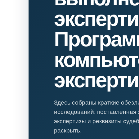
Психиатрическа
эксперт
Рецензия на эк
Фоноскопическа
Програм
Экономическая
компьют
эксперти
Здесь собраны краткие обез
исследований: поставленная 
экспертизы и реквизиты суде
раскрыть.