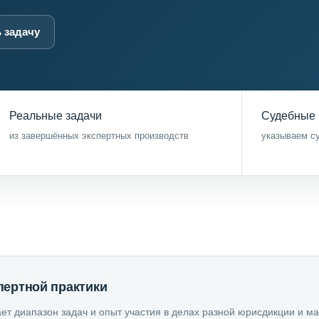
 задачу
Реальные задачи
Судебные 
из завершённых экспертных производств
указываем су
пертной практики
ет диапазон задач и опыт участия в делах разной юрисдикции и ма