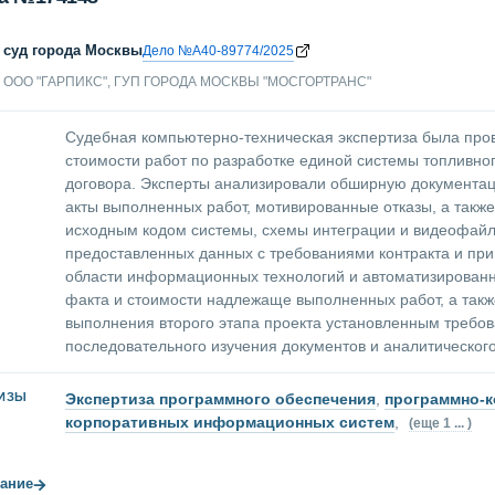
 суд города Москвы
Дело №А40-89774/2025
ООО "ГАРПИКС", ГУП ГОРОДА МОСКВЫ "МОСГОРТРАНС"
Судебная компьютерно-техническая экспертиза была пров
стоимости работ по разработке единой системы топливно
договора. Эксперты анализировали обширную документаци
акты выполненных работ, мотивированные отказы, а такж
исходным кодом системы, схемы интеграции и видеофайл
предоставленных данных с требованиями контракта и пр
области информационных технологий и автоматизированн
факта и стоимости надлежаще выполненных работ, а такж
выполнения второго этапа проекта установленным требов
последовательного изучения документов и аналитическо
Экспертиза программного обеспечения
,
программно-к
ТИЗЫ
корпоративных информационных систем
,
(еще 1 ... )
→
ание