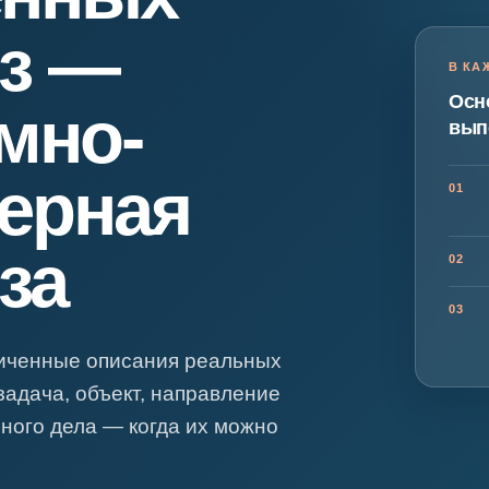
я экспертиза
Психологическая экспертиза
из —
спертное заключение
Строительная экспертиза
В КА
я экспертиза
Химическая экспертиза
Осн
мно-
 экспертиза
Экспертиза давности создания докуме
вып
ерная
01
за
02
03
личенные описания реальных
задача, объект, направление
бного дела — когда их можно