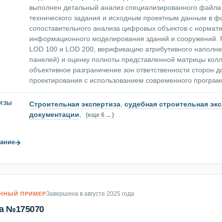
выполнен детальный анализ специализированного файла 
технического задания и исходным проектным данным в фо
сопоставительного анализа цифровых объектов с нормат
информационного моделирования зданий и сооружений. Р
LOD 100 и LOD 200, верификацию атрибутивного наполне
панелей) и оценку полноты представленной матрицы кол
объективное разграничение зон ответственности сторон 
проектирования с использованием современного програм
Строительная экспертиза
,
судебная строительная экс
ТИЗЫ
документации
,
(еще 6 ... )
→
ание
Завершена в августе 2025 года
ННЫЙ ПРИМЕР
а №175070