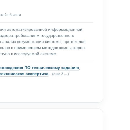
ской области
твия автоматизированной информационной
надзора требованиям государственного
я анализ документации системы, протоколов
риалов с применением методов компьютерно-
ступа к исследуемой системе.
провождению ПО техническому заданию
,
ехническая экспертиза
,
(еще 2 ... )