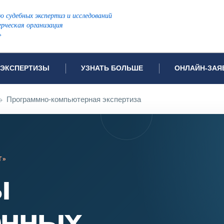
ю судебных экспертиз и исследований
рческая организация
»
ЭКСПЕРТИЗЫ
УЗНАТЬ БОЛЬШЕ
ОНЛАЙН-ЗАЯ
дов проводимых экспертиз
Примеры выполненных экспертиз
Заявка на инф
→
Программно-компьютерная экспертиза
Видео
Заявка на пров
ПОПУЛЯРНЫЕ ВИДЫ ЭКСПЕРТИЗ:
Частые вопросы
Заявка на про
я экспертиза
Автотехническая экспертиза
Законодательная база
Задать вопрос
ая экспертиза
Генетическая экспертиза
Т»
ническая экспертиза
Компьютерно-техническая экспертиза
ы
я экспертиза
Медицинская экспертиза
ности
пертиза
Патентоведческая экспертиза
енных
еская экспертиза
Почерковедческая экспертиза