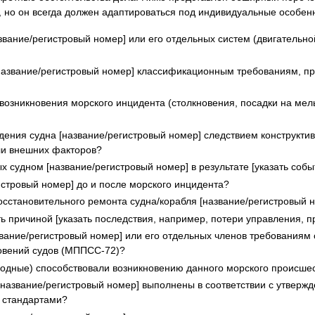
, но он всегда должен адаптироваться под индивидуальные особенн
звание/регистровый номер] или его отдельных систем (двигательно
 [название/регистровый номер] классификационным требованиям, 
зникновения морского инцидента (столкновения, посадки на мель, 
ния судна [название/регистровый номер] следствием конструктив
ли внешних факторов?
 судном [название/регистровый номер] в результате [указать соб
истровый номер] до и после морского инцидента?
осстановительного ремонта судна/корабля [название/регистровый 
причиной [указать последствия, например, потери управления, пр
звание/регистровый номер] или его отдельных членов требованиям 
овений судов (МППСС-72)?
родные) способствовали возникновению данного морского происше
название/регистровый номер] выполнены в соответствии с утвержд
 стандартами?