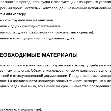
асности и пригодности судна к эксплуатации в конкретных услови
орскими происшествиями, контрабандой, незаконным использовани
ам или чартеру.
ых конструкций или механизмов.
алов и других расходных материалов.
пасности судна (пожаротушения, спасательных средств).
ений в конструкции или оборудовании судна.
НЕОБХОДИМЫЕ МАТЕРИАЛЫ
тизы морского и военно-морского транспорта эксперту требуется
венным аналогам. Объекты исследования могут варьироваться от ц
ельной и эксплуатационной документации. Предоставляемые мате
лноты и достоверности напрямую зависит точность экспертных выв
едных задач заказчика, влияющей на сроки и качество проведения 
омысловые, специальные).