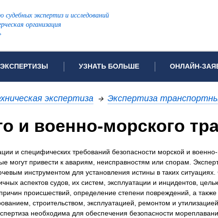
ю судебных экспертиз и исследований
рческая организация
»
ЭКСПЕРТИЗЫ
УЗНАТЬ БОЛЬШЕ
ОНЛАЙН-ЗАЯ
дов проводимых экспертиз
Примеры выполненных экспертиз
Заявка на инф
хническая экспертиза
→
Экспертиза транспортны
Видео
Заявка на пров
ПОПУЛЯРНЫЕ ВИДЫ ЭКСПЕРТИЗ:
го и военно-морского тр
ых судов
Частые вопросы
Заявка на про
я экспертиза
Автотехническая экспертиза
Законодательная база
Задать вопрос
тации и специфических требований безопасности морской и военно
ая экспертиза
Генетическая экспертиза
рые могут привести к авариям, неисправностям или спорам. Экспер
ническая экспертиза
Компьютерно-техническая экспертиза
ючевым инструментом для установления истины в таких ситуациях.
я экспертиза
Медицинская экспертиза
ности
чных аспектов судов, их систем, эксплуатации и инцидентов, цель
 причин происшествий, определение степени повреждений, а также
пертиза
Патентоведческая экспертиза
ованием, строительством, эксплуатацией, ремонтом и утилизацией
еская экспертиза
Почерковедческая экспертиза
кспертиза необходима для обеспечения безопасности мореплавани