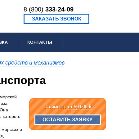
8 (800)
333-24-09
ЗАКАЗАТЬ ЗВОНОК
ВКА
КОНТАКТЫ
ормационное письмо для суда
х средств и механизмов
едение экспертизы
анспорта
ведение рецензии
-морской
тиза
Стоимость
от 80 000 ₽
 Она
ю которого
ОСТАВИТЬ ЗАЯВКУ
 морских и
я,