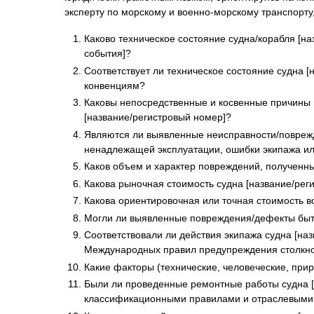
эксперту по морскому и военно-морскому транспорту
Каково техническое состояние судна/корабля [на
события]?
Соответствует ли техническое состояние судна
конвенциям?
Каковы непосредственные и косвенные причины во
[название/регистровый номер]?
Являются ли выявленные неисправности/поврежде
ненадлежащей эксплуатации, ошибки экипажа и
Каков объем и характер повреждений, полученных
Какова рыночная стоимость судна [название/рег
Какова ориентировочная или точная стоимость в
Могли ли выявленные повреждения/дефекты быть 
Соответствовали ли действия экипажа судна [на
Международных правил предупреждения столкн
Какие факторы (технические, человеческие, при
Были ли проведенные ремонтные работы судна [
классификационными правилами и отраслевыми