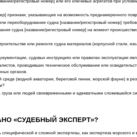
азвание/регистровый номер] или его ключевых агрегатов при услов
мер] признаки, указывающие на возможность преднамеренного повр
 или переоборудование судна [название/регистровый номер] требо
ания судна [название/регистровый номер] на момент происшествия
строительстве или ремонте судна материалов (корпусной стали, из
документации, судовых инструкциях или правилах эксплуатации яв
алистов, проводивших техническое обслуживание или освидетельст
рных органов.
реде (водной акватории, береговой линии, морской фауне) в резул
ии?
 груза или людей своевременными и адекватными сложившейся сит
НО «СУДЕБНЫЙ ЭКСПЕРТ»?
 специфической и сложной экспертизы, как экспертиза морского и 