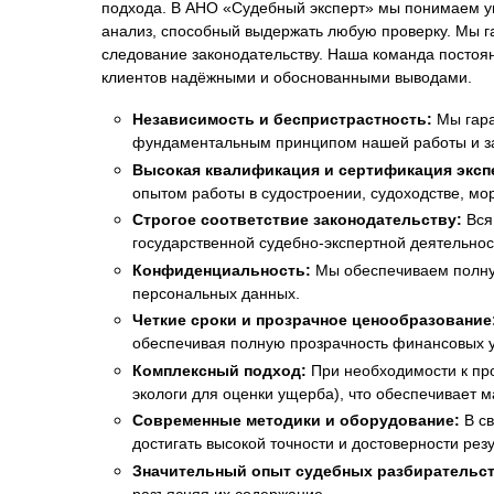
подхода. В АНО «Судебный эксперт» мы понимаем ун
анализ, способный выдержать любую проверку. Мы г
следование законодательству. Наша команда постоян
клиентов надёжными и обоснованными выводами.
Независимость и беспристрастность:
Мы гара
фундаментальным принципом нашей работы и за
Высокая квалификация и сертификация эксп
опытом работы в судостроении, судоходстве, мо
Строгое соответствие законодательству:
Вся
государственной судебно-экспертной деятельно
Конфиденциальность:
Мы обеспечиваем полную
персональных данных.
Четкие сроки и прозрачное ценообразование
обеспечивая полную прозрачность финансовых у
Комплексный подход:
При необходимости к про
экологи для оценки ущерба), что обеспечивает 
Современные методики и оборудование:
В св
достигать высокой точности и достоверности резу
Значительный опыт судебных разбирательст
разъясняя их содержание.