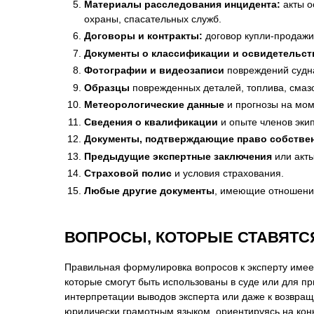
Материалы расследования инцидента:
акты о
охраны, спасательных служб.
Договоры и контракты:
договор купли-продажи,
Документы о классификации и освидетельст
Фотографии и видеозаписи
повреждений судна
Образцы
поврежденных деталей, топлива, смаз
Метеорологические данные
и прогнозы на мом
Сведения о квалификации
и опыте членов эки
Документы, подтверждающие право собстве
Предыдущие экспертные заключения
или акты
Страховой полис
и условия страхования.
Любые другие документы
, имеющие отношение
ВОПРОСЫ, КОТОРЫЕ СТАВЯТС
Правильная формулировка вопросов к эксперту имее
которые смогут быть использованы в суде или для п
интерпретации выводов эксперта или даже к возвра
юридически грамотным языком, ориентируясь на кон