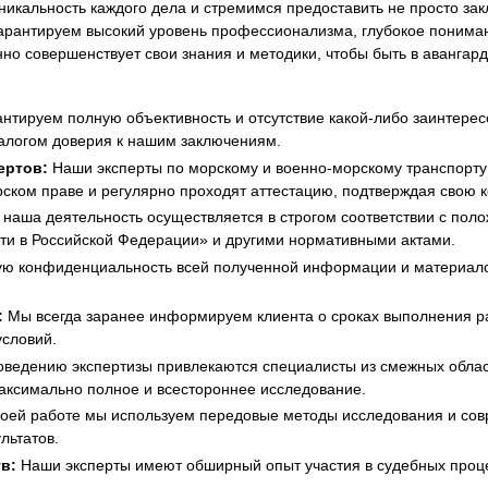
икальность каждого дела и стремимся предоставить не просто за
арантируем высокий уровень профессионализма, глубокое понима
но совершенствует свои знания и методики, чтобы быть в авангар
нтируем полную объективность и отсутствие какой-либо заинтересо
логом доверия к нашим заключениям.
ертов:
Наши эксперты по морскому и военно-морскому транспорт
рском праве и регулярно проходят аттестацию, подтверждая свою 
 наша деятельность осуществляется в строгом соответствии с по
сти в Российской Федерации» и другими нормативными актами.
 конфиденциальность всей полученной информации и материалов
:
Мы всегда заранее информируем клиента о сроках выполнения ра
словий.
ведению экспертизы привлекаются специалисты из смежных облас
максимально полное и всестороннее исследование.
оей работе мы используем передовые методы исследования и сов
льтатов.
в:
Наши эксперты имеют обширный опыт участия в судебных проце