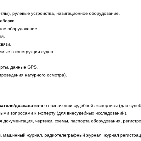
отлы), рулевые устройства, навигационное оборудование.
реборки.
ное оборудование.
ия.
связи.
емые в конструкции судов.
арты, данные GPS.
проведения натурного осмотра).
вателя/дознавателя
о назначении судебной экспертизы (для судеб
ыми вопросами к эксперту (для внесудебных исследований).
я документация, чертежи, схемы, паспорта оборудования, регистр
, машинный журнал, радиотелеграфный журнал, журнал регистраци