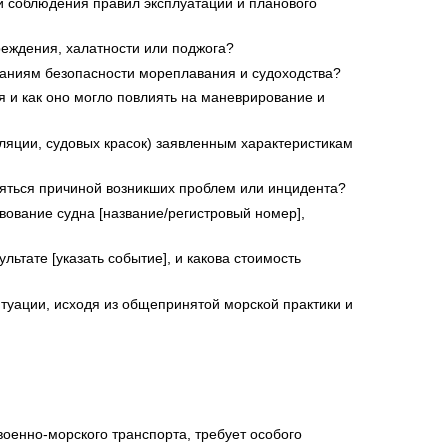
ии соблюдения правил эксплуатации и планового
еждения, халатности или поджога?
ваниям безопасности мореплавания и судоходства?
 и как оно могло повлиять на маневрирование и
оляции, судовых красок) заявленным характеристикам
ляться причиной возникших проблем или инцидента?
вование судна [название/регистровый номер],
ьтате [указать событие], и какова стоимость
уации, исходя из общепринятой морской практики и
военно-морского транспорта, требует особого