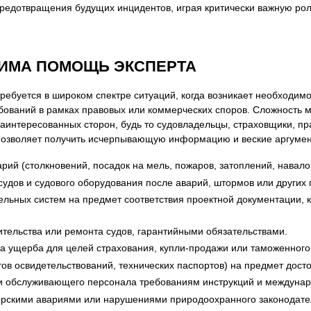
редотвращения будущих инцидентов, играя критически важную ро
я экспертиза
Психологическая экспертиза
спертное заключение
Строительная экспертиза
я экспертиза
Химическая экспертиза
ДИМА ПОМОЩЬ ЭКСПЕРТА
 экспертиза
Экспертиза давности создания докуме
ребуется в широком спектре ситуаций, когда возникает необходимо
ований в рамках правовых или коммерческих споров. Сложность мо
заинтересованных сторон, будь то судовладельцы, страховщики, п
позволяет получить исчерпывающую информацию и веские аргумен
рий (столкновений, посадок на мель, пожаров, затоплений, навало
удов и судового оборудования после аварий, штормов или других 
дельных систем на предмет соответствия проектной документации
ительства или ремонта судов, гарантийными обязательствами.
ка ущерба для целей страхования, купли-продажи или таможенног
тов освидетельствований, технических паспортов) на предмет дост
ли обслуживающего персонала требованиям инструкций и междуна
орскими авариями или нарушениями природоохранного законодате