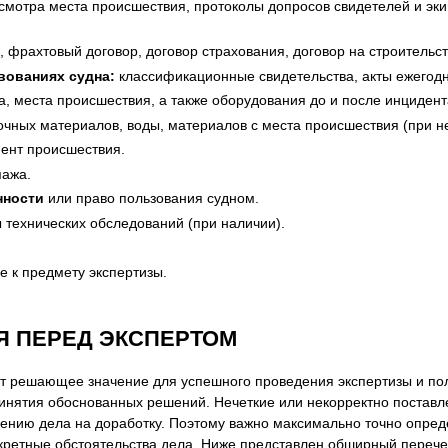
смотра места происшествия, протоколы допросов свидетелей и эки
 фрахтовый договор, договор страхования, договор на строительст
вованиях судна:
классификационные свидетельства, акты ежегодн
, места происшествия, а также оборудования до и после инцидент
очных материалов, воды, материалов с места происшествия (при 
ент происшествия.
пажа.
нности
или право пользования судном.
 технических обследований (при наличии).
 к предмету экспертизы.
Я ПЕРЕД ЭКСПЕРТОМ
т решающее значение для успешного проведения экспертизы и пол
ринятия обоснованных решений. Нечеткие или некорректно поставл
щению дела на доработку. Поэтому важно максимально точно опред
кретные обстоятельства дела. Ниже представлен обширный перечен