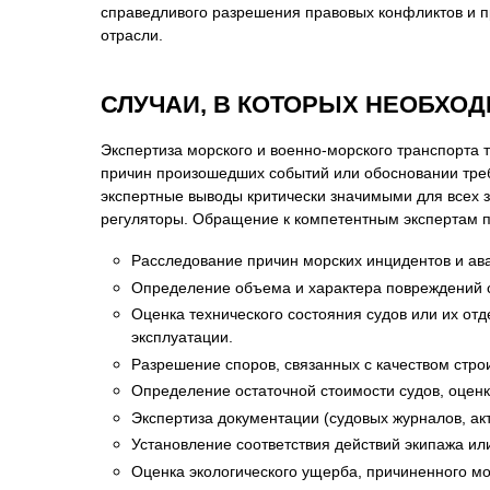
справедливого разрешения правовых конфликтов и п
Психиатрическа
отрасли.
Рецензия на эк
Фоноскопическа
СЛУЧАИ, В КОТОРЫХ НЕОБХО
Экономическая
Экспертиза морского и военно-морского транспорта т
причин произошедших событий или обосновании треб
экспертные выводы критически значимыми для всех 
регуляторы. Обращение к компетентным экспертам 
Расследование причин морских инцидентов и ава
Определение объема и характера повреждений с
Оценка технического состояния судов или их от
эксплуатации.
Разрешение споров, связанных с качеством стро
Определение остаточной стоимости судов, оцен
Экспертиза документации (судовых журналов, ак
Установление соответствия действий экипажа и
Оценка экологического ущерба, причиненного м