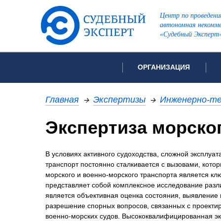
Центр по проведени
автономная некомме
«Судебный Эксперт
ОРГАНИЗАЦИЯ
Об организации
Список всех ви
Главная
→
Экспертизы
→
Инженерно-те
Лицензии и аккредитации
Экспертиза морско
Рекомендации арбитражн
Автороведческа
Отзывы
В условиях активного судоходства, сложной эксплуа
Видеотехническ
Для СМИ
транспорт постоянно сталкивается с вызовами, кото
Инженерно-тех
Вакансии
морского и военно-морского транспорта является кл
Лингвистическа
Политика конфиденциаль
представляет собой комплексное исследование разли
является объективная оценка состояния, выявление
Оценочная экс
разрешение спорных вопросов, связанных с проектир
Пожарно-технич
военно-морских судов. Высококвалифицированная э