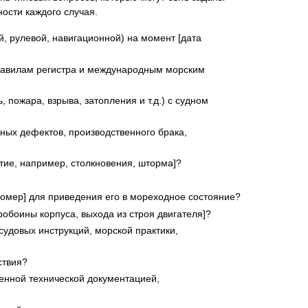
ости каждого случая.
й, рулевой, навигационной) на момент [дата
правилам регистра и международным морским
пожара, взрыва, затопления и т.д.) с судном
ных дефектов, производственного брака,
ытие, например, столкновения, шторма]?
номер] для приведения его в мореходное состояние?
обоины корпуса, выхода из строя двигателя]?
судовых инструкций, морской практики,
ствия?
енной технической документацией,