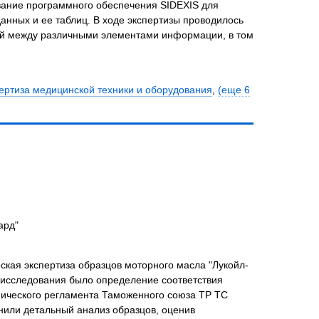
ание программного обеспечения SIDEXIS для
данных и ее таблиц. В ходе экспертизы проводилось
ей между различными элементами информации, в том
ертиза медицинской техники и оборудования
,
(еще 6
ард"
ская экспертиза образцов моторного масла "Лукойл-
 исследования было определение соответствия
нического регламента Таможенного союза ТР ТС
нили детальный анализ образцов, оценив