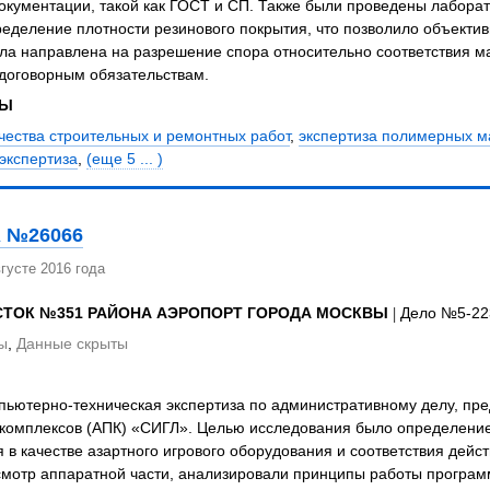
окументации, такой как ГОСТ и СП. Также были проведены лабора
ределение плотности резинового покрытия, что позволило объектив
ыла направлена на разрешение спора относительно соответствия 
 договорным обязательствам.
ЗЫ
чества строительных и ремонтных работ
,
экспертиза полимерных ма
экспертиза
,
(еще 5 ... )
 №26066
густе 2016 года
СТОК №351 РАЙОНА АЭРОПОРТ ГОРОДА МОСКВЫ
| Дело №5-22
ы
,
Данные скрыты
ьютерно-техническая экспертиза по административному делу, пре
комплексов (АПК) «СИГЛ». Целью исследования было определение
 в качестве азартного игрового оборудования и соответствия дей
мотр аппаратной части, анализировали принципы работы программ