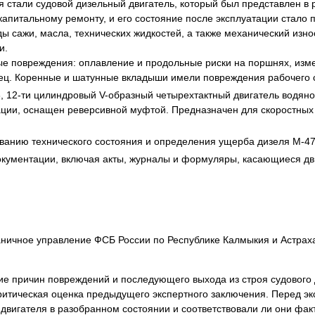
 стали судовой дизельный двигатель, который был представлен в 
я экспертиза
Психологическая экспертиза
капитальному ремонту, и его состояние после эксплуатации стало
спертное заключение
Строительная экспертиза
ы сажи, масла, технических жидкостей, а также механический изно
и.
я экспертиза
Химическая экспертиза
 повреждения: оплавление и продольные риски на поршнях, измен
 экспертиза
Экспертиза давности создания докуме
ец. Коренные и шатунные вкладыши имели повреждения рабочего с
 12-ти цилиндровый V-образный четырехтактный двигатель водяно
зации, оснащен реверсивной муфтой. Предназначен для скоростных 
ванию технического состояния и определения ущерба дизеля М-47
окументации, включая акты, журналы и формуляры, касающиеся дви
граничное управление ФСБ России по Республике Калмыкия и Астрах
 причин повреждений и последующего выхода из строя судового д
ритическая оценка предыдущего экспертного заключения. Перед эк
двигателя в разобранном состоянии и соответствовали ли они фа