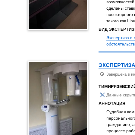
возможностей
сделаны став
посекторного
такого как Lin
ВИД ЭКСПЕРТИ
Экспертиза и
обстоятельст
ЭКСПЕРТИЗА
Завершена в и
ТИМИРЯЗЕВСКИ
Данные скрыт
АННОТАЦИЯ
Судебная ком
персональног
гражданине, 
процессе раб