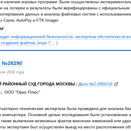
 и наличия игровых программ. Были осуществлены эксперименталь
ки на лотереи и результаты были верифицированы с официальным
 копирования данных и анализа файловых систем с использование
ux Caine, AutoPsy и FTK Imager.
ЗЫ
 аудит информационной безопасности
,
экспертиза обстоятельств и
в создания файлов
,
(еще 7 ... )
 №26290
юле 2016 года
Й РАЙОННЫЙ СУД ГОРОДА МОСКВЫ
|
Дело №2-2850/16
ы
, ООО "Орис-Плюс"
пьютерно-техническая экспертиза была проведена для анализа ба
о компьютера. Основной целью исследования было установление н
а также выявление возможных фактов внесения изменений или уда
оты экспертами был осуществлен выезд на место расположения об