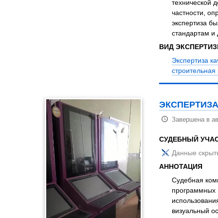
технической д
частности, оп
экспертиза б
стандартам и
ВИД ЭКСПЕРТИ
Экспертиза ка
строительная 
ЭКСПЕРТИЗА
Завершена в ав
СУДЕБНЫЙ УЧА
Данные скрыт
АННОТАЦИЯ
Судебная комп
программных 
использования
визуальный ос