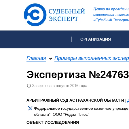
Центр по проведени
автономная некомме
«Судебный Эксперт
ОРГАНИЗАЦИЯ
Об организации
Список всех ви
Главная
→
Примеры выполненных экспе
Лицензии и аккредитации
Экспертиза №24763
Рекомендации арбитражн
Автороведческа
Отзывы
Завершена в августе 2016 года
Видеотехническ
Для СМИ
Инженерно-тех
Вакансии
АРБИТРАЖНЫЙ СУД АСТРАХАНСКОЙ ОБЛАСТИ
|
Лингвистическа
Политика конфиденциаль
Федеральное государственное казенное учрежде
области", ООО "Редиа Плюс"
Оценочная экс
ОБЪЕКТ ИССЛЕДОВАНИЯ
Пожарно-технич