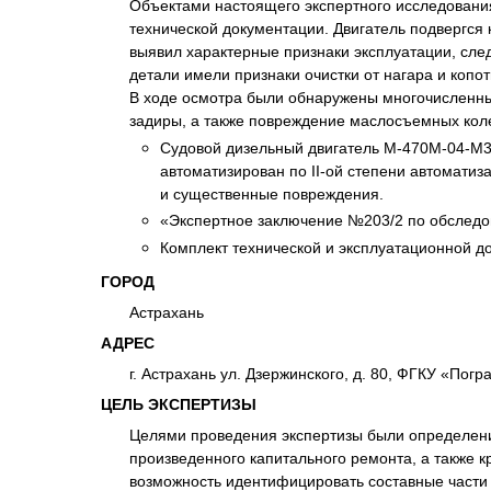
Объектами настоящего экспертного исследования
Психиатрическа
технической документации. Двигатель подвергся 
Рецензия на эк
выявил характерные признаки эксплуатации, след
детали имели признаки очистки от нагара и копот
Фоноскопическа
В ходе осмотра были обнаружены многочисленные
Экономическая
задиры, а также повреждение маслосъемных кол
Судовой дизельный двигатель М-470М-04-М3,
автоматизирован по II-ой степени автомати
и существенные повреждения.
«Экспертное заключение №203/2 по обследо
Комплект технической и эксплуатационной д
ГОРОД
Астрахань
АДРЕС
г. Астрахань ул. Дзержинского, д. 80, ФГКУ «По
ЦЕЛЬ ЭКСПЕРТИЗЫ
Целями проведения экспертизы были определение
произведенного капитального ремонта, а также к
возможность идентифицировать составные части 