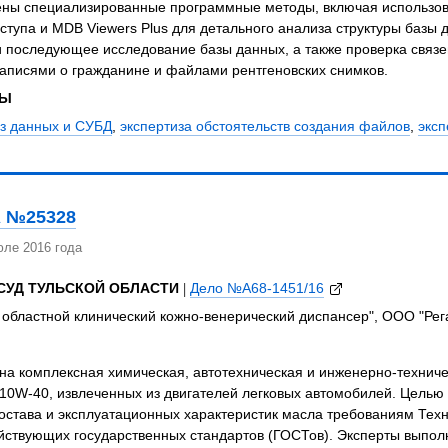
ны специализированные программные методы, включая использов
ступа и MDB Viewers Plus для детального анализа структуры базы 
и последующее исследование базы данных, а также проверка связ
аписями о гражданине и файлами рентгеновских снимков.
ЗЫ
аз данных и СУБД
,
экспертиза обстоятельств создания файлов
,
эксп
 №25328
юле 2016 года
СУД ТУЛЬСКОЙ ОБЛАСТИ
|
Дело №А68-1451/16
 областной клинический кожно-венерический диспансер", ООО "Рег
а комплексная химическая, автотехническая и инженерно-техниче
10W-40, извлеченных из двигателей легковых автомобилей. Целью
остава и эксплуатационных характеристик масла требованиям Тех
йствующих государственных стандартов (ГОСТов). Эксперты выпол