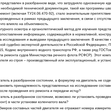
ыл представлен в разобранном виде, что затрудняло однозначную 
а необходимой технической документации, такой как программы шв
ремонт (включая ТУ24.06.470-92), стало значительным препятствие
 проведенных в рамках предыдущего заключения, в связи с отсутст
то влияло на объективность.
турного осмотра и органолептический метод для изучения предста
опоставление информации, содержащейся в нормативной, конструк
та исследования и выводами предыдущего заключения. В качестве
енной судебно-экспертной деятельности в Российской Федерации»,
5, Кодекс внутреннего водного транспорта РФ, а также ряд ГОСТо
ла ремонта судов Министерства речного флота РСФСР). Этот комп
ателя из строя – производственный или эксплуатационный, и устан
гатель в разобранном состоянии, а формуляр на двигатель не со
тановить принадлежность представленных на исследование составн
после проведения его ремонта и передачи истцу?
гатель в разобранном состоянии, возможно ли установить проведе
онт) в части установки коленчатого вала?
бмеров составных частей двигателя не отражают номера измерите