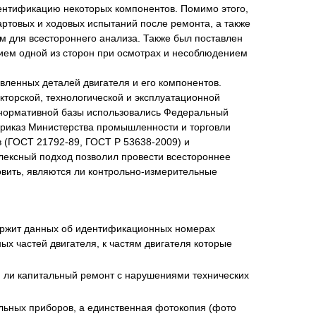
идентификацию некоторых компонентов. Помимо этого,
артовых и ходовых испытаний после ремонта, а также
м для всестороннего анализа. Также был поставлен
вием одной из сторон при осмотрах и несоблюдением
вленных деталей двигателя и его компонентов.
торской, технологической и эксплуатационной
 нормативной базы использовались Федеральный
 Приказ Министерства промышленности и торговли
в (ГОСТ 21792-89, ГОСТ Р 53638-2009) и
лексный подход позволил провести всестороннее
овить, являются ли контрольно-измерительные
держит данных об идентификационных номерах
ых частей двигателя, к частям двигателя которые
н ли капитальный ремонт с нарушениями технических
льных приборов, а единственная фотокопия (фото