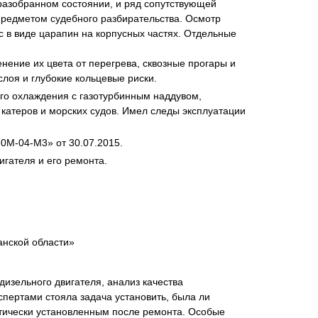
разобранном состоянии, и ряд сопутствующей
 предметом судебного разбирательства. Осмотр
с в виде царапин на корпусных частях. Отдельные
ение их цвета от перегрева, сквозные прогары и
нта
лоя и глубокие кольцевые риски.
го охлаждения с газотурбинным наддувом,
катеров и морских судов. Имел следы эксплуатации
0М-04-М3» от 30.07.2015.
гателя и его ремонта.
анской области»
изельного двигателя, анализ качества
спертами стояла задача установить, была ли
ктически установленным после ремонта. Особые