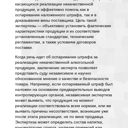
ть
касающихся реализации некачественной
веществ
ение
продукции, и эффективно помочь как в
концент
ескую
оспаривании наложенного штрафа, так и в
опреде
доказывании вины поставщика. Цель такой
Независ
экспертизы — объективно установить фактические
ан,
важным
характеристики продукции и их соответствие
ому на
инциден
установленным стандартам, техническим
 если он
алкогол
регламентам, а также условиям договоров
юдения
массовы
поставки.
есто
ядовиты
, прежде
Когда речь идет об оспаривании штрафа за
только
ол,
реализацию некачественной алкогольной
исследо
 могут
продукции, заключение эксперта позволяет
обосно
представить суду независимое и научно
необхо
еские
обоснованное мнение о качестве и безопасности
соврем
и, и
товара. Например, если оспариваемый штраф был
провод
наложен на основании предварительных выводов
предост
опустимы
контролирующих органов, независимая экспертиза
направл
.
может выявить, что продукция на момент
жидкост
реализации соответствовала всем нормам, или же
наличи
выявить причины несоответствия, возникшие уже
веществ
ебя
после этапа реализации, не по вине продавца.
соответ
ачала
Экспертиза может определить состав напитка,
нормам 
ца и
концентрацию спирта, наличие примесей или
эксперт