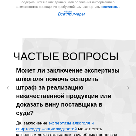
содержащихся в них данных. Для получения информации о
возможностях проведения требуемой вам экспертизы
свяжитесь с
нами
.
Все примеры
ЧАCТЫЕ ВОПРОСЫ
Может ли заключение экспертизы
Как 
тся
алкоголя помочь оспорить
помо
штраф за реализацию
масс
ащим
некачественной продукции или
или 
доказать вину поставщика в
вещес
суде?
напи
ым
ти
Да, заключение
экспертизы алкоголя и
Независ
о
спиртосодержащих жидкостей
может стать
точност
ых для
ключевым доказательством в судебных процессах,
алкогол