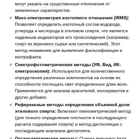
могут указать на существенные отклонения от
заявленных характеристик.
Масс-спектрометрия изотопного отношения (IRMS):
Позволяет определить изотопный состав водорода,
углерода и кислорода в этиловом спирте, что является
надежным индикатором его происхождения (например,
спирт из зернового сырья или синтетический). Этот
метод незаменим для выявления фальсификации и
контрафакта.
Спектрофотометрические методы (УФ, Вид, ИК-
спектроскопия):
Используются для количественного
определения различных компонентов на основе их
способности поглощать свет определенных длин волн.
Применяются для анализа красителей, консервантов и
других добавок.
Референсные методы определения объемной доли
этилового спирта:
Включают пикнометрический метод
(для точного определения плотности и последующего
расчета содержания спирта) и метод дистилляции с
последующим анализом дистиллята.
Органолептические методы:
Оценка внешнего вида,