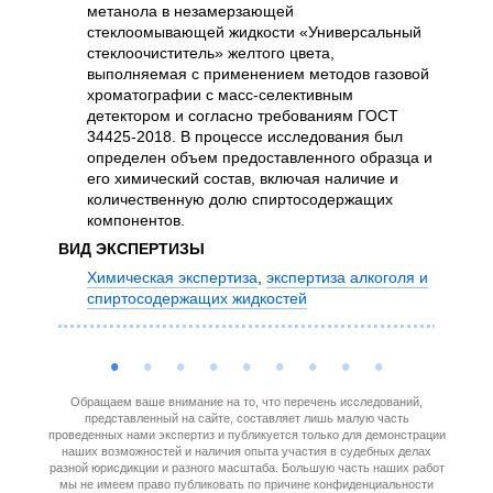
метанола в незамерзающей
вни
стеклоомывающей жидкости «Универсальный
утр
стеклоочиститель» желтого цвета,
выя
выполняемая с применением методов газовой
поз
хроматографии с масс-селективным
пре
детектором и согласно требованиям ГОСТ
фак
34425-2018. В процессе исследования был
ВИД Э
определен объем предоставленного образца и
Экс
его химический состав, включая наличие и
жид
количественную долю спиртосодержащих
тов
компонентов.
ВИД ЭКСПЕРТИЗЫ
Химическая экспертиза
,
экспертиза алкоголя и
спиртосодержащих жидкостей
Обращаем ваше внимание на то, что перечень исследований,
представленный на сайте, составляет лишь малую часть
проведенных нами экспертиз и публикуется только для демонстрации
наших возможностей и наличия опыта участия в судебных делах
разной юрисдикции и разного масштаба. Большую часть наших работ
мы не имеем право публиковать по причине конфиденциальности