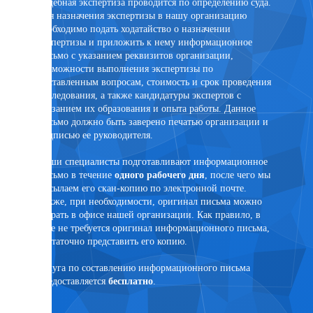
Судебная экспертиза проводится по определению суда.
Внесуде
Для назначения экспертизы в нашу организацию
договор
необходимо подать ходатайство о назначении
заключе
экспертизы и приложить к нему информационное
лицом. 
письмо с указанием реквизитов организации,
присутс
возможности выполнения экспертизы по
случае 
поставленным вопросам, стоимость и срок проведения
эксперт
исследования, а также кандидатуры экспертов с
помощи 
указанием их образования и опыта работы. Данное
PonyExpr
письмо должно быть заверено печатью организации и
подписью ее руководителя.
Наши специалисты подготавливают информационное
письмо в течение
одного рабочего дня
, после чего мы
ртного
высылаем его скан-копию по электронной почте.
Также, при необходимости, оригинал письма можно
забрать в офисе нашей организации. Как правило, в
суде не требуется оригинал информационного письма,
достаточно представить его копию.
язанным
Услуга по составлению информационного письма
предоставляется
бесплатно
.