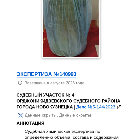
|
Дело 
ООО
АННОТ
Ком
экс
"Би
оце
кож
фла
зад
опр
хим
ЭКСПЕРТИЗА №140993
уст
Завершена в августе 2023 года
воз
тра
СУДЕБНЫЙ УЧАСТОК № 4
нен
ОРДЖОНИКИДЗЕВСКОГО СУДЕБНОГО РАЙОНА
исс
ГОРОДА НОВОКУЗНЕЦКА
|
Дело №5-144/2023
как
газ
Данные скрыты
,
Данные скрыты
объ
АННОТАЦИЯ
тре
Судебная химическая экспертиза по
ГОС
определению объема, состава и содержания
дез