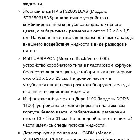
жидкости.
Жесткий диск HP ST3250318AS (Модель
ST3250318AS): аналогичное устройство в
комбинированном корпусе серебристо-черного
цвета, с габаритными размерами около 12 x 8 x 1,5
см. Наружная пластиковая поверхность имела следы
внешнего воздействия жидкости в виде разводов и
пятен.
ИБП UPSIPPON (Модель Black Verso 600):
устройство коробчатого типа в пластиковом корпусе
бело-серо-черного цвета, с габаритными размерами
около 20 x 15 x 23 см. На донной части и в
углублениях под гнезда розеток обнаружены следы
внешнего воздействия жидкости.
Инфракрасный детектор Дорс 1100 (Модель DORS
1100): устройство сложной формы в пластиковом
корпусе белого цвета, с габаритными размерами
около 13 x 15 x 31 см. На передней панели в нижней
части имелись следы потоков жидкости.
Детектор купюр Ультрамаг – С6ВМ (Модель
УЛЬТРАМАГ-С6ВМ): устройство коробчатого типа в