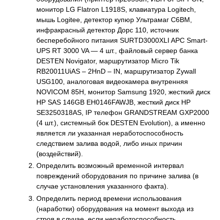
монитор LG Flatron L1918S, клавиатура Logitech,
мышь Logitee, детектор купюр Ультрамаг С6ВМ,
инфракрасный детектор Дорс 110, источник
бесперебойного питания SURTD3000XLI APC Smart-
UPS RT 3000 VA — 4 шт., файловый сервер банка
DESTEN Novigator, маршрутизатор Micro Tik
RB20011UiAS – 2HnD – IN, маршрутизатор Zywall
USG100, аналоговая видеокамера внутренняя
NOVICOM 85H, монитор Samsung 1920, жесткий диск
НР SAS 146GB EH0146FAWJB, жесткий диск НР
SЕ3250318AS, IP телефон GRANDSTREAM GXP2000
(4 шт.), системный бок DESTEN Evolution), а именно
является ли указанная неработоспособность
следствием залива водой, либо иных причин
(воздействий).
Определить возможный временной интервал
повреждений оборудования по причине залива (в
случае установления указанного факта).
Определить период времени использования
(наработки) оборудования на момент выхода из
строя в случае, если неработоспособность